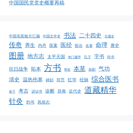
中国国民党党史概要再稿
书法
二十四史
中国名医验方汇编
中国文学史
交通史
传奇
命理
医经
养生
唐史
医案
内丹
医论
名著
图册
地方志
字书
太平天国
孔子
尚书
奇门遁甲
方书
本草
气功
拓本
抗日战争
杂剧
明史
综合医书
清史
温热伤寒
红学
经脉
碑刻
符咒
道藏精华
考古
诊断
辞典
近代史
训诂书
老子
针灸
韵书
风俗志