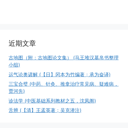
近期文章
古地图（附：古地图论文集） (马王堆汉墓帛书整理
小组)
运气论奥谚解 (【日】冈本为竹编著；承为奋译)
三宝合璧 (中药、针灸、推拿治疗常见病、疑难病，
贾河先)
诊法学 (中医基础系列教材之五，沈凤阁)
舌辨 (【清】王孟英著；吴克潜注)