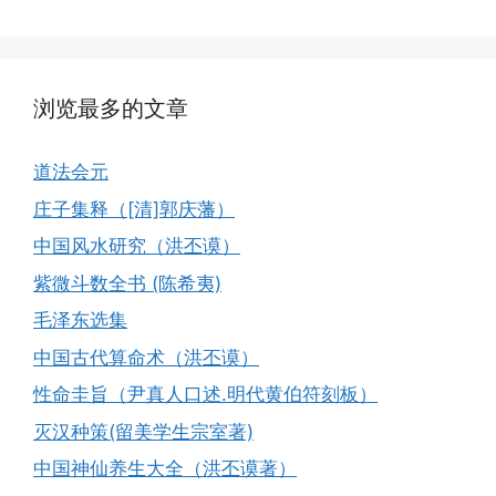
浏览最多的文章
道法会元
庄子集释（[清]郭庆藩）
中国风水研究（洪丕谟）
紫微斗数全书 (陈希夷)
毛泽东选集
中国古代算命术（洪丕谟）
性命圭旨（尹真人口述.明代黄伯符刻板）
灭汉种策(留美学生宗室著)
中国神仙养生大全（洪丕谟著）