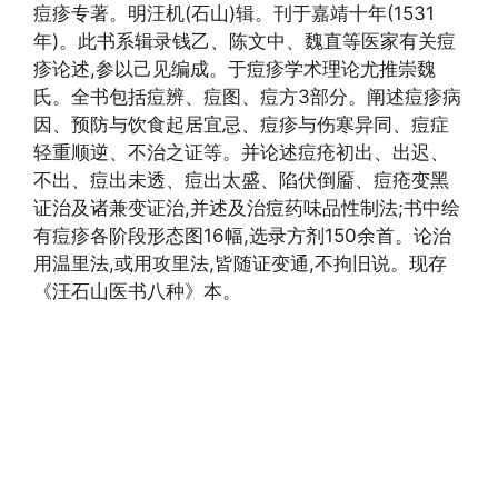
痘疹专著。明汪机(石山)辑。刊于嘉靖十年(1531
年)。此书系辑录钱乙、陈文中、魏直等医家有关痘
疹论述,参以己见编成。于痘疹学术理论尤推崇魏
氏。全书包括痘辨、痘图、痘方3部分。阐述痘疹病
因、预防与饮食起居宜忌、痘疹与伤寒异同、痘症
轻重顺逆、不治之证等。并论述痘疮初出、出迟、
不出、痘出未透、痘出太盛、陷伏倒靥、痘疮变黑
证治及诸兼变证治,并述及治痘药味品性制法;书中绘
有痘疹各阶段形态图16幅,选录方剂150余首。论治
用温里法,或用攻里法,皆随证变通,不拘旧说。现存
《汪石山医书八种》本。