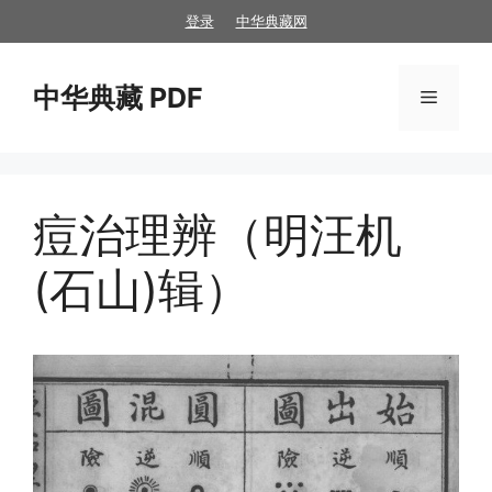
跳
登录
中华典藏网
至
内
中华典藏 PDF
容
菜
单
痘治理辨（明汪机
(石山)辑）