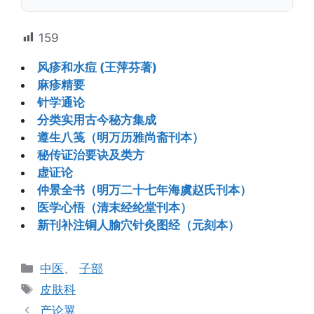
159
风疹和水痘 (王萍芬著)
麻疹精要
针学通论
分类实用古今秘方集成
遵生八笺（明万历雅尚斋刊本）
秘传证治要诀及类方
虚证论
仲景全书（明万二十七年海虞赵氏刊本）
医学心悟（清末经纶堂刊本）
新刊补注铜人腧穴针灸图经（元刻本）
分
中医
、
子部
类
标
皮肤科
签
产论翼