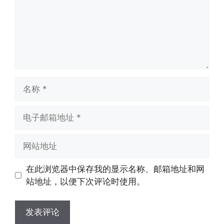
名
称
电
子
邮
网
箱
站
地
地
在此浏览器中保存我的显示名称、邮箱地址和网
址
址
站地址，以便下次评论时使用。