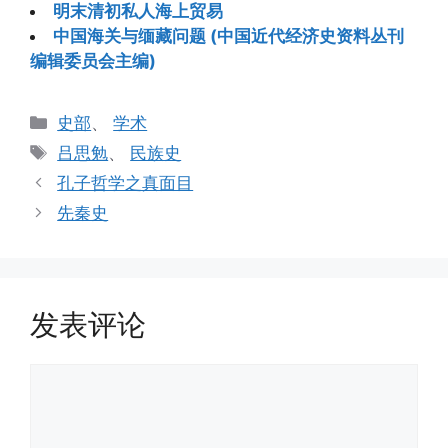
明末清初私人海上贸易
中国海关与缅藏问题 (中国近代经济史资料丛刊
编辑委员会主编)
分
史部
、
学术
类
标
吕思勉
、
民族史
签
孔子哲学之真面目
先秦史
发表评论
评
论