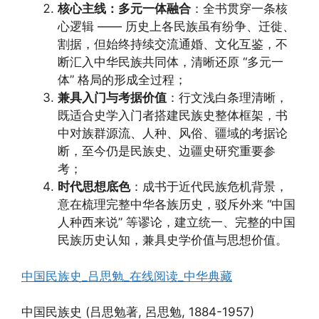
核心主线：多元一体融合
：全书贯穿一条核
心逻辑 —— 历史上各民族虽有纷争、迁徙、
割据，但始终持续交流通婚、文化互鉴，不
断汇入中华民族共同体，清晰还原 “多元一
体” 格局的形成全过程；
兼具入门与考据价值
：行文浅白条理清晰，
既适合史学入门者搭建民族史整体框架，书
中对族群源流、人种、风俗、疆域的考据论
断，至今仍是民族史、边疆史研究重要参
考；
时代思想底色
：成书于近代民族危机背景，
意在梳理完整中华各族历史，驳斥外来 “中国
人种西来说” 等谬论，建立统一、完整的中国
民族历史认知，兼具史学价值与思想价值。
中国民族史_吕思勉_在线阅读_中华典藏
中国民族史 (吕思勉著, 呂思勉, 1884-1957)