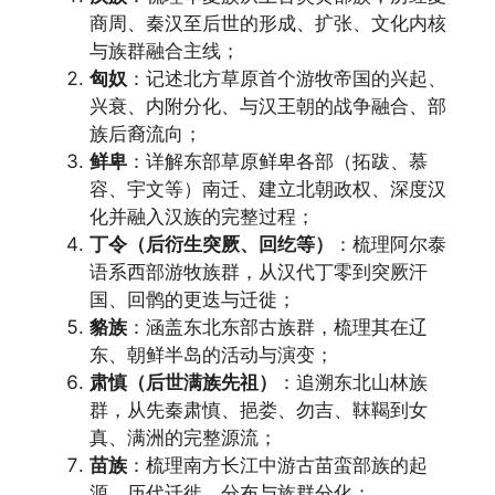
商周、秦汉至后世的形成、扩张、文化内核
与族群融合主线；
匈奴
：记述北方草原首个游牧帝国的兴起、
兴衰、内附分化、与汉王朝的战争融合、部
族后裔流向；
鲜卑
：详解东部草原鲜卑各部（拓跋、慕
容、宇文等）南迁、建立北朝政权、深度汉
化并融入汉族的完整过程；
丁令（后衍生突厥、回纥等）
：梳理阿尔泰
语系西部游牧族群，从汉代丁零到突厥汗
国、回鹘的更迭与迁徙；
貉族
：涵盖东北东部古族群，梳理其在辽
东、朝鲜半岛的活动与演变；
肃慎（后世满族先祖）
：追溯东北山林族
群，从先秦肃慎、挹娄、勿吉、靺鞨到女
真、满洲的完整源流；
苗族
：梳理南方长江中游古苗蛮部族的起
源、历代迁徙、分布与族群分化；