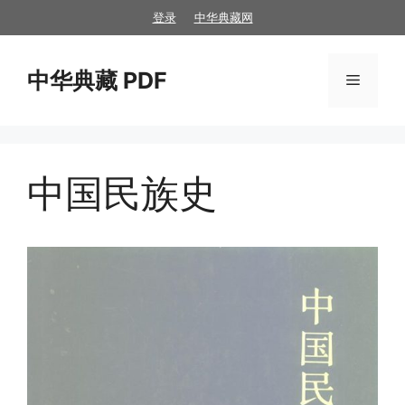
跳
登录
中华典藏网
至
内
中华典藏 PDF
容
菜
单
中国民族史