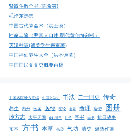
紫微斗数全书 (陈希夷)
毛泽东选集
中国古代算命术（洪丕谟）
性命圭旨（尹真人口述.明代黄伯符刻板）
灭汉种策(留美学生宗室著)
中国神仙养生大全（洪丕谟著）
中国国民党党史概要再稿
书法
传奇
二十四史
中国名医验方汇编
中国文学史
图册
命理
医经
养生
内丹
唐史
医案
医论
名著
地方志
字书
抗日战争
太平天国
孔子
尚书
奇门遁甲
方书
本草
气功
清史
拓本
温热伤寒
杂剧