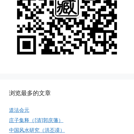
浏览最多的文章
道法会元
庄子集释（[清]郭庆藩）
中国风水研究（洪丕谟）