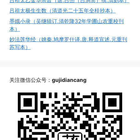
吕祖太乙金华宗旨（唐.吕喦（吕洞宾）撰.清刻本）
吕祖太极生生数（清道光二十五年全桂抄本）
墨娥小录（吴继辑订.清乾隆32年学圃山农重校刊
本）
妙法莲华经（姚秦.鸠摩罗什译.唐.释道宣述.元重刊
苏写本）
关注微信公众号：
gujidiancang