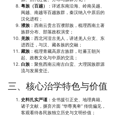
粤族（百越）
：详述东南沿海、岭南吴越、
闽越、南越等百越族群，秦汉纳入中原后的
汉化进程；
濮族
：西南云贵古百濮部族，梳理西南土著
族群分布、部落政权演变；
羌族
：西北河湟古羌人，讲述羌人分支、东
进西迁，与汉、藏各族的交融；
藏族
：梳理青藏高原古族群，吐蕃王朝兴
起、政教文化与中原的交流；
白族
：聚焦西南云南古白蛮、大理国族群源
流与发展变迁。
三、核心治学特色与价值
史料扎实严谨
：全书援引正史、地理典籍、
诸子文献，摒弃片面 “华尊夷卑” 传统偏见，
客观看待各民族独立历史与文明价值；