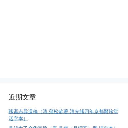
近期文章
聊斋志异遗稿（清.蒲松龄著.清光绪四年京都聚珍堂
活字本）