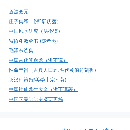
道法会元
庄子集释（[清]郭庆藩）
中国风水研究（洪丕谟）
紫微斗数全书 (陈希夷)
毛泽东选集
中国古代算命术（洪丕谟）
性命圭旨（尹真人口述.明代黄伯符刻板）
灭汉种策(留美学生宗室著)
中国神仙养生大全（洪丕谟著）
中国国民党党史概要再稿