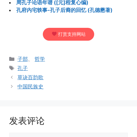
周孔子论语年谱 ([元]程复心编)
孔府内宅轶事-孔子后裔的回忆 (孔德懋著)
打赏支持网站
分
子部
、
哲学
类
标
孔子
签
草诀百韵歌
中国民族史
发表评论
评