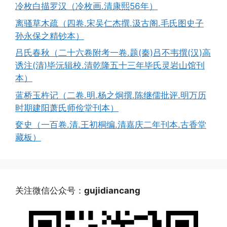
冷枚白描罗汉（冷枚画.清康熙56年）
离骚草木疏（四卷.宋吴仁杰撰.汲古阁.毛氏图史子
孙永保之精钞本）
吕氏春秋（二十六卷附考一卷.题(秦)吕不韦撰(汉)高
诱注(清)毕沅辑校.清乾隆五十三年毕氏灵岩山馆刊
本）
蓝桥玉杵记（二卷.明.杨之炯撰.陈继儒批评.明万历
时期建阳萧氏师俭堂刊本）
奁史（一百卷.清.王初桐编.清嘉庆二年刊本.古香堂
藏板）
关注微信公众号：
gujidiancang