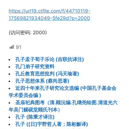
https://url19.ctfile.com/f/44710119-
17569821934049-5fe29d?p=2000
(访问密码: 2000)
91
孔子孟子荀子乐论 (吉联抗译注)
孔门弟子研究资料
孔丘教育思想批判 (冯天瑜著)
孔子思想体系 (蔡尚思著)
近四十年来孔子研究论文选编 (中国孔子基金会
学术委员会编 )
圣庙祀典图考（清.顾沅编.孔继尧绘图.清道光六
年吴门赐砚堂顾氏刊本）
孔子 (陈秉才译注)
孔子 ([日]宇野哲人著；陈彬龢译)