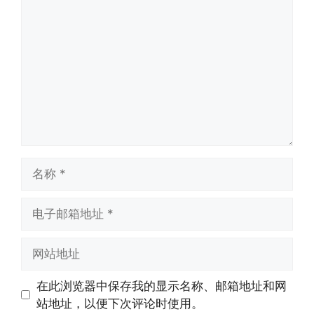
论
名
称
电
子
邮
网
箱
站
地
地
在此浏览器中保存我的显示名称、邮箱地址和网
址
址
站地址，以便下次评论时使用。