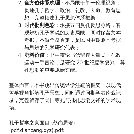
全方位体系梳理
：不局限于单一伦理视角，
贯通孔子哲学、政治、礼教、天命、教育思
想，完整搭建孔子思想体系框架；
时代批判色彩
：承接五四反孔反思脉络，客
观辨析孔子学说的历史局限，同时保留文本
考据，不做全盘否定，是民国中期兼具考据
与思辨的孔学研究代表；
史料价值
：书中辩论书信留存大量民国孔教
运动一手言论，是研究 20 世纪儒学复兴、尊
孔思潮的重要原始文献。
整体而言，本书跳出传统经学注疏的框架，以现代
哲学视角拆解孔子思想，同时通过同期学者论战记
录，完整留存了民国尊孔与批孔思潮交锋的学术现
场。
孔子哲学之真面目 (蔡尚思著)
(pdf.diancang.xyz).pdf: