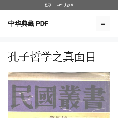
跳
登录
中华典藏网
至
内
中华典藏 PDF
容
菜
单
孔子哲学之真面目