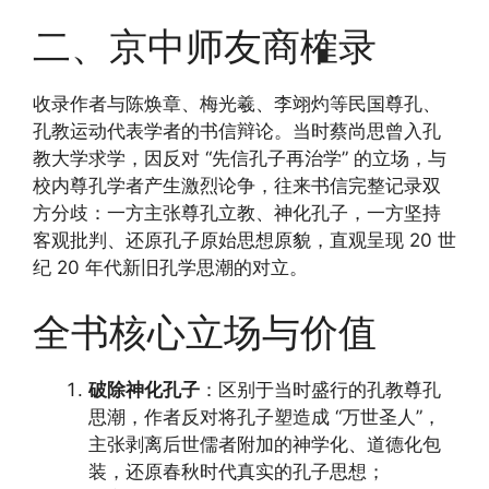
二、京中师友商榷录
收录作者与陈焕章、梅光羲、李翊灼等民国尊孔、
孔教运动代表学者的书信辩论。当时蔡尚思曾入孔
教大学求学，因反对 “先信孔子再治学” 的立场，与
校内尊孔学者产生激烈论争，往来书信完整记录双
方分歧：一方主张尊孔立教、神化孔子，一方坚持
客观批判、还原孔子原始思想原貌，直观呈现 20 世
纪 20 年代新旧孔学思潮的对立。
全书核心立场与价值
破除神化孔子
：区别于当时盛行的孔教尊孔
思潮，作者反对将孔子塑造成 “万世圣人”，
主张剥离后世儒者附加的神学化、道德化包
装，还原春秋时代真实的孔子思想；