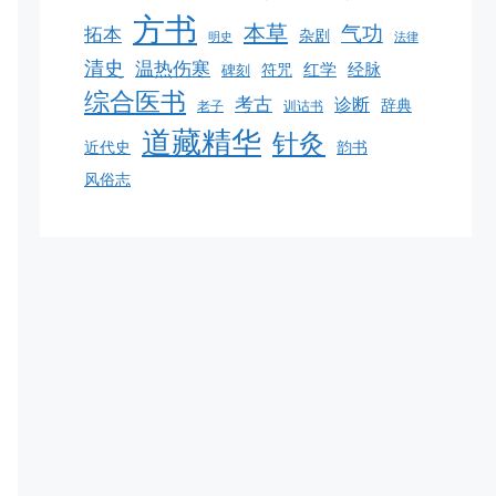
方书
本草
气功
拓本
杂剧
明史
法律
清史
温热伤寒
红学
经脉
碑刻
符咒
综合医书
考古
诊断
辞典
老子
训诂书
道藏精华
针灸
韵书
近代史
风俗志