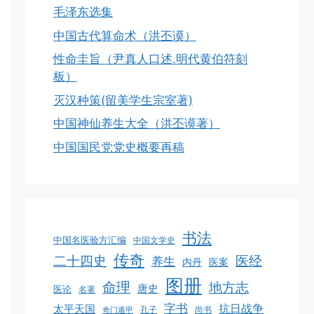
毛泽东选集
中国古代算命术（洪丕谟）
性命圭旨（尹真人口述.明代黄伯符刻
板）
灭汉种策(留美学生宗室著)
中国神仙养生大全（洪丕谟著）
中国国民党党史概要再稿
书法
中国名医验方汇编
中国文学史
传奇
二十四史
医经
养生
内丹
医案
图册
命理
地方志
唐史
医论
名著
字书
抗日战争
太平天国
孔子
尚书
奇门遁甲