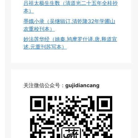
吕祖太极生生数（清道光二十五年全桂抄
本）
墨娥小录（吴继辑订.清乾隆32年学圃山
农重校刊本）
妙法莲华经（姚秦.鸠摩罗什译.唐.释道宣
述.元重刊苏写本）
关注微信公众号：
gujidiancang