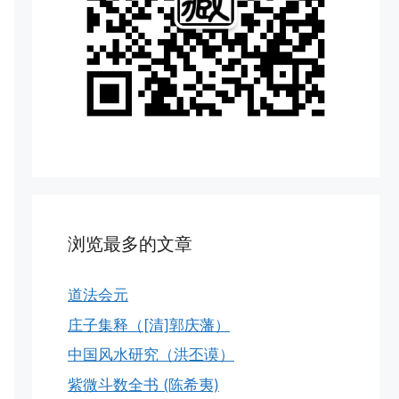
浏览最多的文章
道法会元
庄子集释（[清]郭庆藩）
中国风水研究（洪丕谟）
紫微斗数全书 (陈希夷)