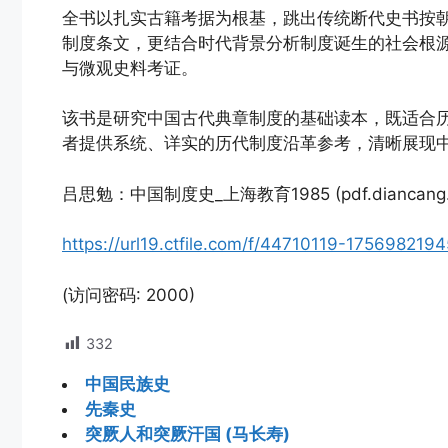
全书以扎实古籍考据为根基，跳出传统断代史书按
制度条文，更结合时代背景分析制度诞生的社会根
与微观史料考证。
该书是研究中国古代典章制度的基础读本，既适合
者提供系统、详实的历代制度沿革参考，清晰展现
吕思勉：中国制度史_上海教育1985 (pdf.diancang.xy
https://url19.ctfile.com/f/44710119-1756982
(访问密码: 2000)
332
中国民族史
先秦史
突厥人和突厥汗国 (马长寿)