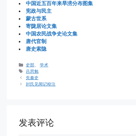
中国近五百年来旱涝分布图集
宪政与民主
蒙古世系
寄陇居论文集
中国农民战争史论文集
唐代官制
唐史索隐
分
史部
、
学术
类
标
吕思勉
签
先秦史
封氏见闻记校注
发表评论