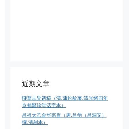
近期文章
聊斋志异遗稿（清.蒲松龄著.清光绪四年
京都聚珍堂活字本）
吕祖太乙金华宗旨（唐.吕喦（吕洞宾）
撰.清刻本）