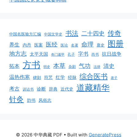
书法
传奇
二十四史
中国名医验方汇编
中国文学史
图册
命理
医经
养生
医案
内丹
唐史
医论
名著
地方志
字书
抗日战争
太平天国
孔子
尚书
奇门遁甲
方书
本草
气功
清史
拓本
杂剧
明史
法律
综合医书
温热伤寒
红学
碑刻
符咒
经脉
老子
道藏精华
考古
诊断
辞典
近代史
训诂书
针灸
韵书
风俗志
© 2026 中华典藏 PDF
• Built with
GeneratePress