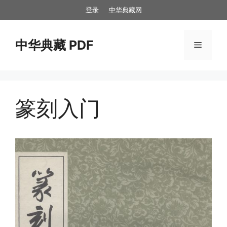
跳
登录
中华典藏网
至
内
中华典藏 PDF
容
菜
单
篆刻入门