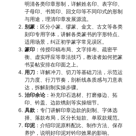
明清各类印章形制，详解姓名印、表字印、
子母印、书简印、回文印等不同印式的形制
与用途，理清印章发展源流。
别篆
：区分小篆、缪篆、金文、古文等各类
刻印专用字体，讲解各类篆书的字形特点、
适用场景，纠正初学篆字常见误区。
篆印
：传授印稿布局、文字排布、疏密平
衡、虚实呼应等章法技巧，教读者如何把篆
书妥帖安排在印面之上。
用刀
：详解冲刀、切刀等基础刀法，示范运
刀力度、行刀节奏，剖析线条质感与刀意表
达，拆解刻制实操步骤。
治印余论
：补充印石选材、打磨修边、拓
印、钤盖、边款镌刻等实操细节。
具款
：专门讲解印章边款的刻制、字体选
择、落款布局，区分长短款、单双款规范。
印泥
：介绍印泥原料配比、制作方法、保存
养护，说明好印泥对钤印效果的影响。