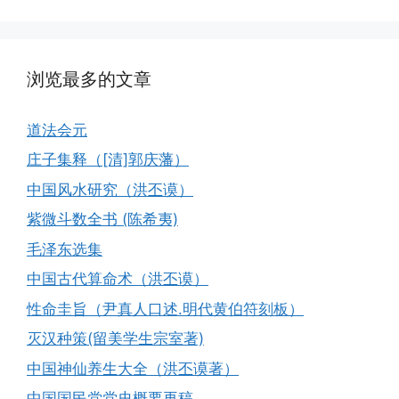
浏览最多的文章
道法会元
庄子集释（[清]郭庆藩）
中国风水研究（洪丕谟）
紫微斗数全书 (陈希夷)
毛泽东选集
中国古代算命术（洪丕谟）
性命圭旨（尹真人口述.明代黄伯符刻板）
灭汉种策(留美学生宗室著)
中国神仙养生大全（洪丕谟著）
中国国民党党史概要再稿