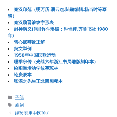
秦汉印范（明万历.潘云杰.陆鑨编辑.杨当时等摹
镌）
秦汉魏晋篆隶字形表
封神演义([明]许仲琳编；钟惺评,齐鲁书社 1980
年)
雪心赋辩讹正解
契文举例
1958年中国民歌运动
理学宗传（光绪六年浙江书局雕版刻印本）
绘图重增幼学故事琼林
论庚辰本
张深之先生正北西厢秘本
分
子部
类
标
篆刻
签
经验实用中医验方