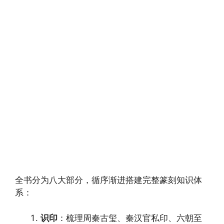
全书分为八大部分，循序渐进搭建完整篆刻知识体
系：
识印
：梳理周秦古玺、秦汉官私印、六朝至