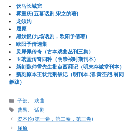
饮马长城窟
雾重庆(五幕话剧,宋之的著)
龙须沟
屈原
黑奴恨(九场话剧，欧阳予倩著)
欧阳予倩选集
灵犀佩传奇（古本戏曲丛刊三集）
玉茗堂传奇四种（明崇祯时期刊本）
新刻魏仲雪先生批点西厢记（明末存诚堂刊本）
新刻原本王状元荆钗记（明刊本.清.黄丕烈.翁同
龢跋）
分
子部
、
戏曲
类
标
曹禺
、
话剧
签
资本论(第一卷，第二卷，第三卷)
屈原