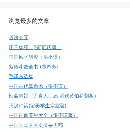
浏览最多的文章
道法会元
庄子集释（[清]郭庆藩）
中国风水研究（洪丕谟）
紫微斗数全书 (陈希夷)
毛泽东选集
中国古代算命术（洪丕谟）
性命圭旨（尹真人口述.明代黄伯符刻板）
灭汉种策(留美学生宗室著)
中国神仙养生大全（洪丕谟著）
中国国民党党史概要再稿