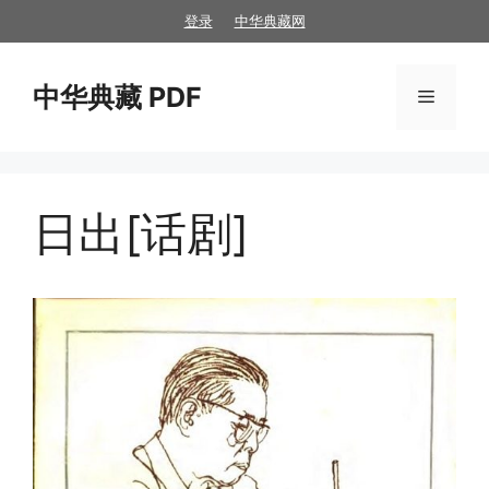
跳
登录
中华典藏网
至
内
中华典藏 PDF
容
菜
单
日出[话剧]