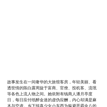
故事发生在一间奢华的大旅馆客房，年轻美丽、看
透世情的陈白露周旋于富商、官僚、投机客、流氓
等各色上流人物之间。她依附有钱商人潘月亭度
日，每日应付纸醉金迷的虚伪应酬，内心却满是麻
木与空虚。乡下纯真少女小东西为躲避恶霸金八的