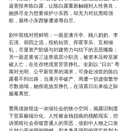
逼害投奔陈白露，让陈白露重新触碰到人性善良，
她拼尽全力想要保护小东西，却无力对抗黑暗强
权，最终小东西惨遭凌辱自尽。
剧中双线对照鲜明：一面是潘月亭、顾八奶奶、李
石清、胡四之流，投机钻营、挥霍享乐、互相倾
轧，尽显资产阶级与封建势力勾结下的丑恶嘴脸；
另一面是黄省三这类底层小职员，被资本压榨至家
破人亡，在生存绝境里苦苦挣扎。全剧以 “日出” 寄
寓对光明、公平新世界的渴求，可身处浊世的陈白
露看不到出路，当潘月亭破产、周遭一切虚假繁华
尽数崩塌，她彻底放弃挣扎，在清晨日出来临之际
服毒离世。
曹禺借旅馆这一浓缩社会的狭小空间，揭露旧制度
下贫富极端分化、人性被金钱扭曲的残酷现实，控
诉黑暗社会吞噬普通人的罪恶，借剧中人物之口发
出对公平光明的呐喊，剧本兼具强烈的现实批判力