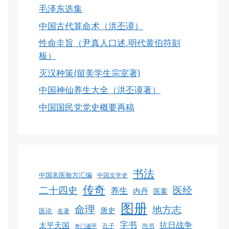
毛泽东选集
中国古代算命术（洪丕谟）
性命圭旨（尹真人口述.明代黄伯符刻
板）
灭汉种策(留美学生宗室著)
中国神仙养生大全（洪丕谟著）
中国国民党党史概要再稿
书法
中国名医验方汇编
中国文学史
传奇
二十四史
医经
养生
内丹
医案
图册
命理
地方志
唐史
医论
名著
字书
抗日战争
太平天国
孔子
尚书
奇门遁甲