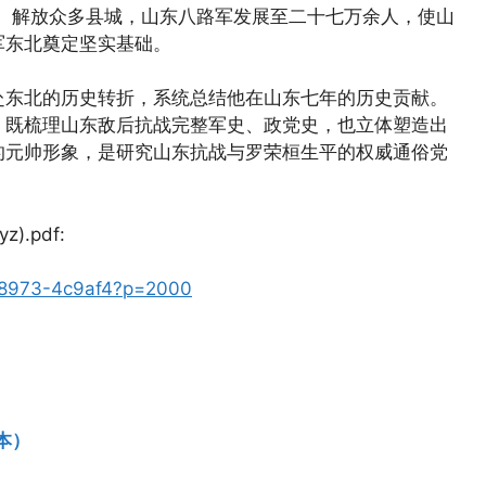
土、解放众多县城，山东八路军发展至二十七万余人，使山
军东北奠定坚实基础。
赴东北的历史转折，系统总结他在山东七年的历史贡献。
，既梳理山东敌后抗战完整军史、政党史，也立体塑造出
的元帅形象，是研究山东抗战与罗荣桓生平的权威通俗党
).pdf:
7738973-4c9af4?p=2000
本）