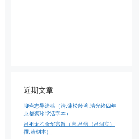
近期文章
聊斋志异遗稿（清.蒲松龄著.清光绪四年
京都聚珍堂活字本）
吕祖太乙金华宗旨（唐.吕喦（吕洞宾）
撰.清刻本）