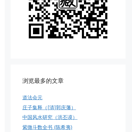
浏览最多的文章
道法会元
庄子集释（[清]郭庆藩）
中国风水研究（洪丕谟）
紫微斗数全书 (陈希夷)