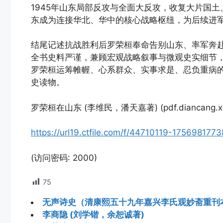
1945年山东局部反攻与全面大反攻，收复大片国
东成为连接华北、华中的核心战略枢纽，为后续进
结尾记述抗战胜利后罗荣桓奉命告别山东、率军奔
全书史料严谨，兼顾宏观战略叙事与微观史实细节
罗荣桓运筹帷幄、心系群众、实事求是、忍负重病
史读物。
罗荣桓在山东 (李维民，潘天嘉著) (pdf.diancang.xyz
https://url19.ctfile.com/f/44710119-1756981
(访问密码: 2000)
75
无声诗史（清康熙五十九年嘉兴李氏观妙斋重刊
李商隐 (刘学锴，余恕诚著)