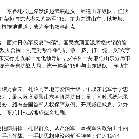
：山东各地虽已爆发多起武装起义、组建山东纵队，但缺
罗荣桓与陈光率领八路军115师主力东进山东，以樊坝、
南根据地通道，成为全书叙事起点。
：面对日伪军反复“扫荡”、国民党顽固派摩擦封锁的险
破敌人合围；制定对敌斗争“插、争、挤、打、统、反”六字
山东实行党政军一元化领导后，罗荣桓一身兼任山东分局书
统筹全省抗战大局，统一整编115师与山东纵队，推动主
团结万春圃、孔昭同等地方爱国士绅，争取东北军于学忠
势力，最大限度凝聚山东各阶层抗日力量；同时系统记录
员会、颁布全国首部人权保障条例、开展减租减息、兴办
的山东抗日根据地成型全过程。
期抱病指挥、扎根群众、从严治军、重视军队政治工作的
手抓作战、一手抓思想建设的鲜明特色；详述1944—