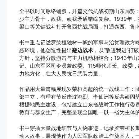
全书以时间脉络铺叙，开篇交代抗战初期山东局势
少主力骨干，敌我、顽我矛盾错综复杂。1939年，
梁山等关键战斗打开鲁西抗战局面，打通泰西、鲁
书中重点记述罗荣桓独树一帜的军事与治党理政方略
恶环境，他创造性提出
翻边战术
，以“敌进我进”打
方针，坚持分散游击与主力机动相结合；1943年
记、山东军区司令员兼政委、115师代师长、政委，
力地方化，壮大人民抗日武装力量。
作品用大量篇幅展现罗荣桓高超的统一战线工作：
部中立，有理有节反击沈鸿烈、李仙洲等反共顽固
根据地民主建设，包括建立山东省战时工作推行委
教育与群众生产，完整呈现全国唯一以一省为主体
书中穿插大量战地细节与人物事迹，记录罗荣桓长
动人故事，展现他作为人民军队政治工作奠基人，一