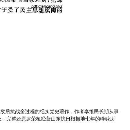
领导敌后抗战全过程的纪实党史著作，作者李维民长期从事
证，完整还原罗荣桓经营山东抗日根据地七年的峥嵘历