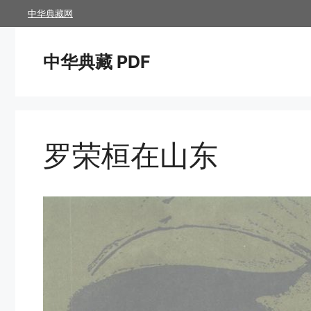
跳
中华典藏网
至
内
中华典藏 PDF
容
罗荣桓在山东