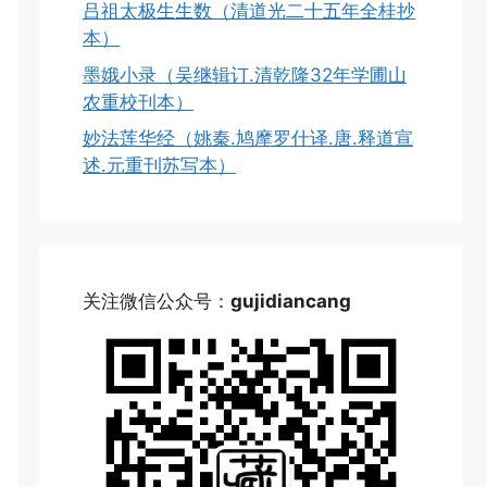
吕祖太极生生数（清道光二十五年全桂抄
本）
墨娥小录（吴继辑订.清乾隆32年学圃山
农重校刊本）
妙法莲华经（姚秦.鸠摩罗什译.唐.释道宣
述.元重刊苏写本）
关注微信公众号：
gujidiancang