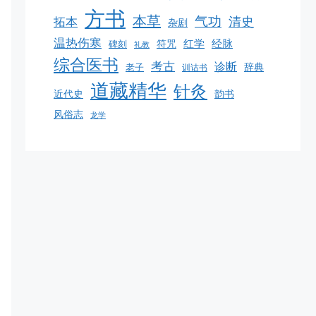
方书
本草
气功
清史
拓本
杂剧
温热伤寒
红学
经脉
碑刻
符咒
礼教
综合医书
考古
诊断
老子
辞典
训诂书
道藏精华
针灸
韵书
近代史
风俗志
龙学