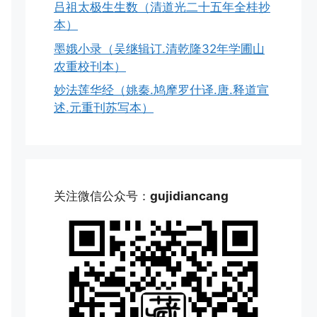
吕祖太极生生数（清道光二十五年全桂抄
本）
墨娥小录（吴继辑订.清乾隆32年学圃山
农重校刊本）
妙法莲华经（姚秦.鸠摩罗什译.唐.释道宣
述.元重刊苏写本）
关注微信公众号：
gujidiancang