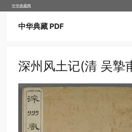
跳
中华典藏网
至
内
中华典藏 PDF
容
深州风土记(清 吴摯