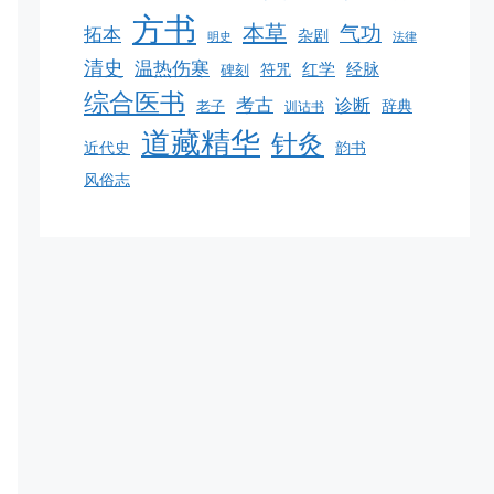
方书
本草
气功
拓本
杂剧
明史
法律
清史
温热伤寒
红学
经脉
碑刻
符咒
综合医书
考古
诊断
老子
辞典
训诂书
道藏精华
针灸
韵书
近代史
风俗志