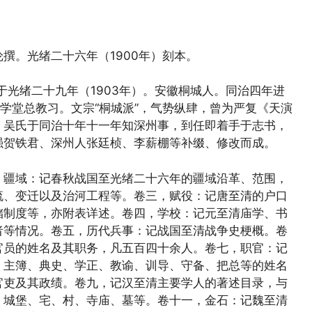
撰。光绪二十六年（1900年）刻本。
于光绪二十九年（1903年）。安徽桐城人。同治四年进
大学堂总教习。文宗“桐城派”，气势纵肆，曾为严复《天演
。吴氏于同治十年十一年知深州事，到任即着手于志书，
强贺铁君、深州人张廷桢、李薪棚等补缀、修改而成。
，疆域：记春秋战国至光绪二十六年的疆域沿革、范围，
流、变迁以及治河工程等。卷三，赋役：记唐至清的户口
储制度等，亦附表详述。卷四，学校：记元至清庙学、书
者等情况。卷五，历代兵事：记战国至清战争史梗概。卷
官员的姓名及其职务，凡五百四十余人。卷七，职官：记
、主簿、典史、学正、教谕、训导、守备、把总等的姓名
官吏及其政绩。卷九，记汉至清主要学人的著述目录，与
、城堡、宅、村、寺庙、墓等。卷十一，金石：记魏至清