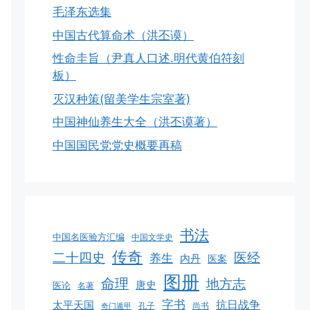
毛泽东选集
中国古代算命术（洪丕谟）
性命圭旨（尹真人口述.明代黄伯符刻
板）
灭汉种策(留美学生宗室著)
中国神仙养生大全（洪丕谟著）
中国国民党党史概要再稿
书法
中国名医验方汇编
中国文学史
传奇
二十四史
医经
养生
内丹
医案
图册
命理
地方志
唐史
医论
名著
字书
抗日战争
太平天国
孔子
尚书
奇门遁甲