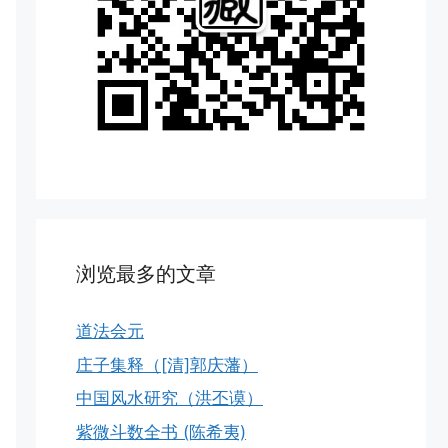
浏览最多的文章
道法会元
庄子集释（[清]郭庆藩）
中国风水研究（洪丕谟）
紫微斗数全书 (陈希夷)