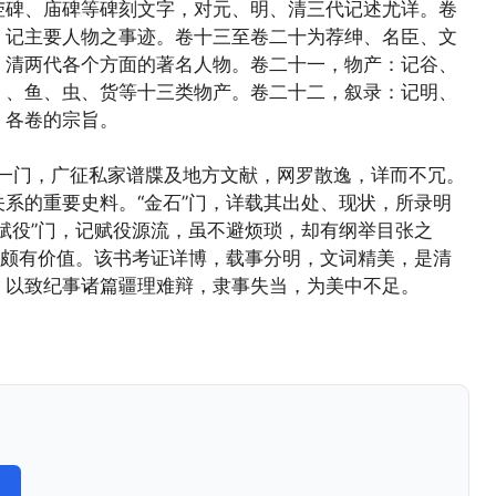
茔碑、庙碑等碑刻文字，对元、明、清三代记述尤详。卷
，记主要人物之事迹。卷十三至卷二十为荐绅、名臣、文
、清两代各个方面的著名人物。卷二十一，物产：记谷、
）、鱼、虫、货等十三类物产。卷二十二，叙录：记明、
》各卷的宗旨。
谱”一门，广征私家谱牒及地方文献，网罗散逸，详而不冗。
系的重要史料。“金石”门，详载其出处、现状，所录明
赋役”门，记赋役源流，虽不避烦琐，却有纲举目张之
，颇有价值。该书考证详博，载事分明，文词精美，是清
，以致纪事诸篇疆理难辩，隶事失当，为美中不足。