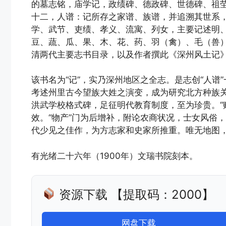
的墓志铭，庙学记，政绩碑、德政碑、世德碑、祖
十二，人谱：记所存之家谱、族谱，并追溯其世系
学、武节、吏绩、孝义、流寓、列女，主要记述明
豆、蔬、瓜、果、木、花、药、羽（禽）、毛（兽
清两代主要志书目录，以及作者撰此《深州风土记
该书名为“记”，实乃深州地区之全志。是志创“人
考述州里古今望族大姓之演变，成为研究北方种族关
洪武学校格式碑，足征明代教育制度，至为珍贵。“
效。“物产”门为后增补，附论农商状况，士女风俗
代少见之佳作，为方志家和史家所推重。唯无地图
有光绪二十六年（1900年）文瑞书院刻本。
资源下载 【提取码：2000】
网盘下载