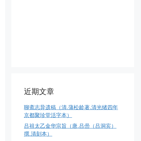
近期文章
聊斋志异遗稿（清.蒲松龄著.清光绪四年
京都聚珍堂活字本）
吕祖太乙金华宗旨（唐.吕喦（吕洞宾）
撰.清刻本）