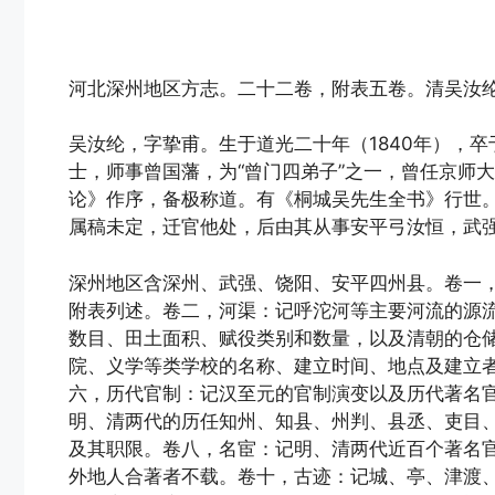
河北深州地区方志。二十二卷，附表五卷。清吴汝纶
吴汝纶，字挚甫。生于道光二十年（1840年），卒
士，师事曾国藩，为“曾门四弟子”之一，曾任京师
论》作序，备极称道。有《桐城吴先生全书》行世
属稿未定，迁官他处，后由其从事安平弓汝恒，武
深州地区含深州、武强、饶阳、安平四州县。卷一
附表列述。卷二，河渠：记呼沱河等主要河流的源
数目、田土面积、赋役类别和数量，以及清朝的仓
院、义学等类学校的名称、建立时间、地点及建立
六，历代官制：记汉至元的官制演变以及历代著名
明、清两代的历任知州、知县、州判、县丞、吏目
及其职限。卷八，名宦：记明、清两代近百个著名
外地人合著者不载。卷十，古迹：记城、亭、津渡