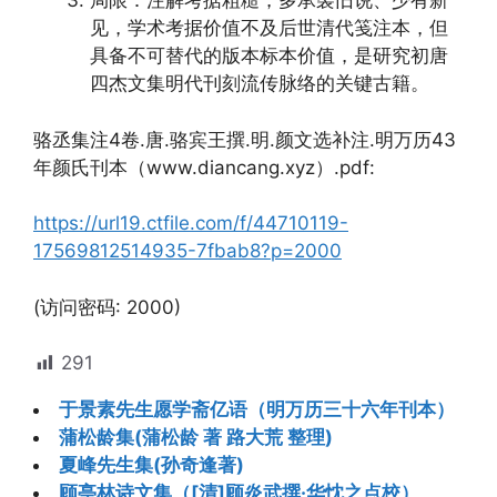
局限：注解考据粗糙，多承袭旧说、少有新
见，学术考据价值不及后世清代笺注本，但
具备不可替代的版本标本价值，是研究初唐
四杰文集明代刊刻流传脉络的关键古籍。
骆丞集注4卷.唐.骆宾王撰.明.颜文选补注.明万历43
年颜氏刊本（www.diancang.xyz）.pdf:
https://url19.ctfile.com/f/44710119-
17569812514935-7fbab8?p=2000
(访问密码: 2000)
291
于景素先生愿学斋亿语（明万历三十六年刊本）
蒲松龄集(蒲松龄 著 路大荒 整理)
夏峰先生集(孙奇逢著)
顾亭林诗文集（[清]顾炎武撰·华忱之点校）