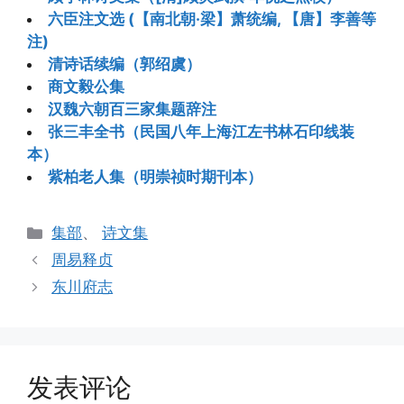
六臣注文选 (【南北朝·梁】萧统编, 【唐】李善等
注)
清诗话续编（郭绍虞）
商文毅公集
汉魏六朝百三家集题辞注
张三丰全书（民国八年上海江左书林石印线装
本）
紫柏老人集（明崇祯时期刊本）
分
集部
、
诗文集
类
周易释贞
东川府志
发表评论