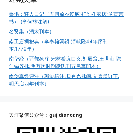
鲁迅：狂人日记（五四前夕彻底“打到孔家店”的宣言
书） (李何林注解)
名贤集（清末刊本）
南工庙祠祀典（李奉翰纂辑.清乾隆44年序刊
本.1779年）
南华经（晋郭象注.宋林希逸口义.刘辰翁.王世贞.陈
仁锡等批.明万历时期凌氏刊五色套印本）
南华真经评注（郭象辑注.归有光批阅.文震孟订正.
明天启四年刊本）
关注微信公众号：
gujidiancang