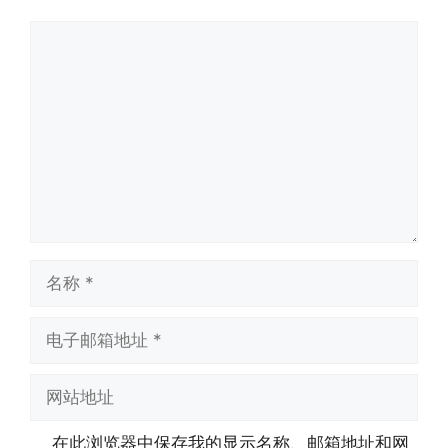
评
论
名
称
电
子
邮
网
箱
站
地
地
在此浏览器中保存我的显示名称、邮箱地址和网