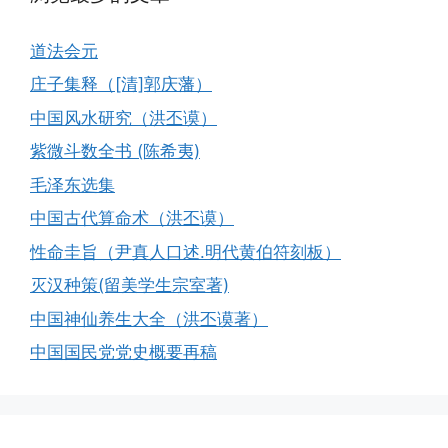
道法会元
庄子集释（[清]郭庆藩）
中国风水研究（洪丕谟）
紫微斗数全书 (陈希夷)
毛泽东选集
中国古代算命术（洪丕谟）
性命圭旨（尹真人口述.明代黄伯符刻板）
灭汉种策(留美学生宗室著)
中国神仙养生大全（洪丕谟著）
中国国民党党史概要再稿