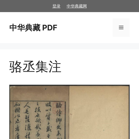
跳
登录
中华典藏网
至
内
中华典藏 PDF
容
菜
单
骆丞集注