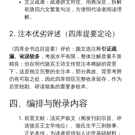
文义疏通：疏通骈文对仗、用典深意，拆解
初唐四六文繁复句法，方便明代读者阅读理
解。
2. 注本优劣评述（四库提要定论）
《四库全书总目提要》评价：颜文选注释
引证疏
漏、讹误较多
，考据水平有限，整体注解质量不算
精良；但在明代骆宾王诗文传世注本稀缺的背景
下，这是独立完整的全注本，部分典故、背景考辨
仍有可取之处，因此四库馆臣完整收录留存，作为
后世校勘、研读骆集的重要参校本。
四、编排与附录内容
前置文献：汤宾尹叙文（阐发刊刻宗旨、评
述骆宾王文学地位）、骆氏生平三则轶事、
正史本传，为读者提供知人论世基础材料；