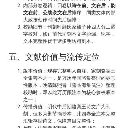
内部分卷逻辑：四卷以
诗在前、文在后，韵
文在前、公牍杂文在后
排序，同类文体内部
大致按创作时间先后编排；
校勘细节：刊刻时颜氏家族子孙四人分工逐
字校对，修正前代坊刻本文字脱漏、讹字，
文本完整性优于诸多明坊粗刻本。
五、文献价值与流传定位
版本价值：现存完整明人自注、家刻骆宾王
全集善本之一，是万历年间骆集整理的标志
性版本，晚清陈熙晋《骆临海集笺注》整理
校勘时，即以此万历颜注本为核心参校底本
之一；
传播价值：明代中后期骆宾王诗文广为刊
刻，但多为删节摘抄本，此四卷全注本完整
汇辑存世诗文，保障篇目完整性；