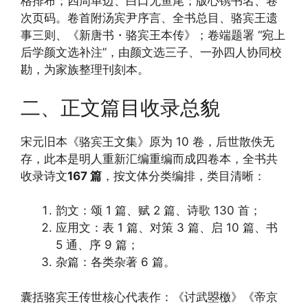
格排布；四周单边、白口无鱼尾；版心镌书名、卷
次页码。卷首附汤宾尹序言、全书总目、骆宾王遗
事三则、《新唐书・骆宾王本传》；卷端题署 “宛上
后学颜文选补注”，由颜文选三子、一孙四人协同校
勘，为家族整理刊刻本。
二、正文篇目收录总貌
宋元旧本《骆宾王文集》原为 10 卷，后世散佚无
存，此本是明人重新汇编重编而成四卷本，全书共
收录诗文
167 篇
，按文体分类编排，类目清晰：
韵文：颂 1 篇、赋 2 篇、诗歌 130 首；
应用文：表 1 篇、对策 3 篇、启 10 篇、书
5 通、序 9 篇；
杂篇：各类杂著 6 篇。
囊括骆宾王传世核心代表作：《讨武曌檄》《帝京