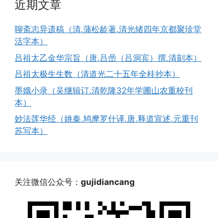
近期文章
聊斋志异遗稿（清.蒲松龄著.清光绪四年京都聚珍堂
活字本）
吕祖太乙金华宗旨（唐.吕喦（吕洞宾）撰.清刻本）
吕祖太极生生数（清道光二十五年全桂抄本）
墨娥小录（吴继辑订.清乾隆32年学圃山农重校刊
本）
妙法莲华经（姚秦.鸠摩罗什译.唐.释道宣述.元重刊
苏写本）
关注微信公众号：
gujidiancang