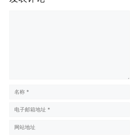
评
论
名
称
电
子
邮
网
箱
站
地
地