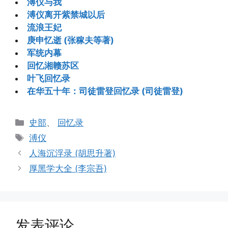
溥仪与我
溥仪离开紫禁城以后
流浪王妃
庚申忆逝 (张稼夫等著)
军统内幕
回忆湘赣苏区
叶飞回忆录
在华五十年：司徒雷登回忆录 (司徒雷登)
分
史部
、
回忆录
类
标
溥仪
签
人海沉浮录 (胡思升著)
厚黑学大全 (李宗吾)
发表评论