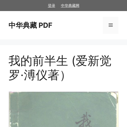
跳
登录
中华典藏网
至
内
中华典藏 PDF
容
菜
单
我的前半生 (爱新觉
罗·溥仪著）