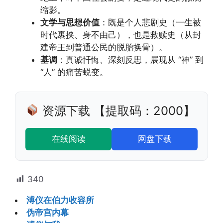
缩影。
文学与思想价值
：既是个人悲剧史（一生被
时代裹挟、身不由己），也是救赎史（从封
建帝王到普通公民的脱胎换骨）。
基调
：真诚忏悔、深刻反思，展现从 “神” 到
“人” 的痛苦蜕变。
资源下载 【提取码：2000】
在线阅读
网盘下载
340
溥仪在伯力收容所
伪帝宫内幕