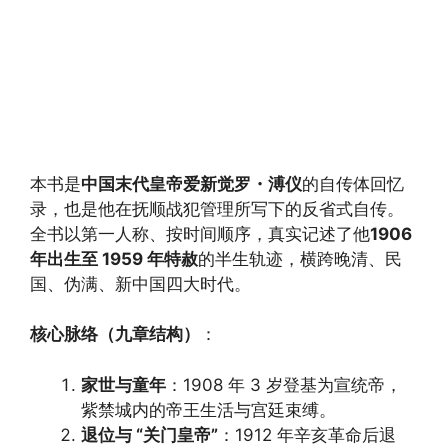
本书是
中国末代皇帝爱新觉罗・溥仪
的自传体回忆
录，也是他在抚顺战犯管理所写下的反省式自传。
全书以第一人称、按时间顺序，真实记述了他
1906
年出生至 1959 年特赦
的半生轨迹，横跨晚清、民
国、伪满、新中国四大时代。
核心脉络（九章结构）
：
家世与童年
：1908 年 3 岁登基为宣统帝，
紫禁城内的帝王生活与宫廷束缚。
退位与 “关门皇帝”
：1912 年辛亥革命后退