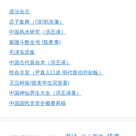
道法会元
庄子集释（[清]郭庆藩）
中国风水研究（洪丕谟）
紫微斗数全书 (陈希夷)
毛泽东选集
中国古代算命术（洪丕谟）
性命圭旨（尹真人口述.明代黄伯符刻板）
灭汉种策(留美学生宗室著)
中国神仙养生大全（洪丕谟著）
中国国民党党史概要再稿