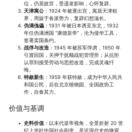
位，仍居故宫，受遗老影响，心怀复辟。
天津寓公
：1924 年被逐出宫，寓居天津租
界，周旋于各派势力，复辟幻想滋长。
伪满傀儡
：1931 年被日本诱至东北，1932
年任伪满洲国 “康德皇帝”，沦为侵华工具，
签署卖国条约。
战俘与改造
：1945 年被苏军俘虏，1950 年
引渡回国，关押于抚顺战犯管理所；从抗拒
认罪到接受劳动与思想改造，完成灵魂忏
悔。
特赦新生
：1959 年获特赦，成为中华人民共
和国公民，后在北京植物园、全国政协工
作，自食其力。
价值与基调
史料价值
：以末代皇帝视角，全景折射 20 世
纪上半叶中国社会剧变，是近现代史的微观