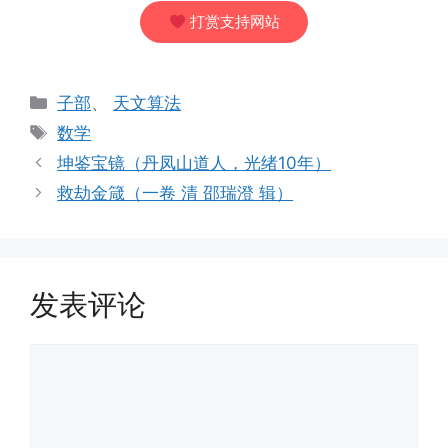
打赏支持网站
分
子部
、
天文算法
类
标
数学
签
坤鉴宝镜（丹凤山道人，光绪10年）
救劫金箴（一卷 清 邵瑞澄 辑）
发表评论
评
论