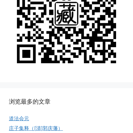
浏览最多的文章
道法会元
庄子集释（[清]郭庆藩）