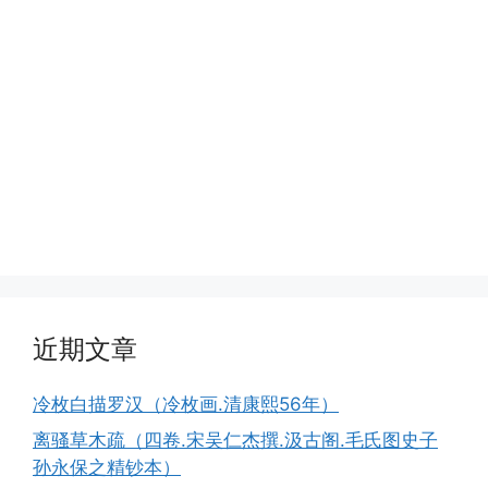
近期文章
冷枚白描罗汉（冷枚画.清康熙56年）
离骚草木疏（四卷.宋吴仁杰撰.汲古阁.毛氏图史子
孙永保之精钞本）