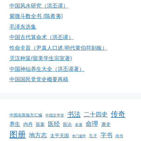
中国风水研究（洪丕谟）
紫微斗数全书 (陈希夷)
毛泽东选集
中国古代算命术（洪丕谟）
性命圭旨（尹真人口述.明代黄伯符刻板）
灭汉种策(留美学生宗室著)
中国神仙养生大全（洪丕谟著）
中国国民党党史概要再稿
传奇
书法
二十四史
中国名医验方汇编
中国文学史
命理
医经
养生
内丹
唐史
医案
医论
名著
图册
地方志
字书
太平天国
孔子
尚书
奇门遁甲