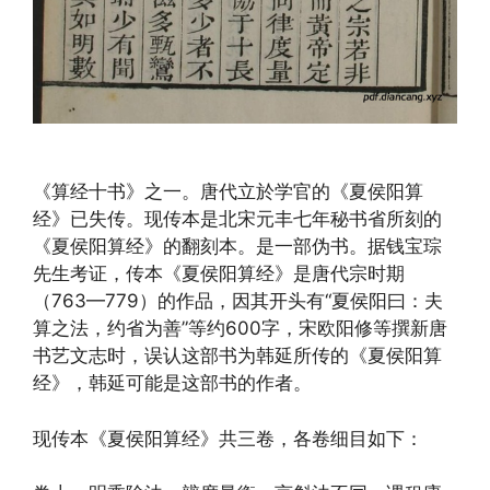
《算经十书》之一。唐代立於学官的《夏侯阳算
经》已失传。现传本是北宋元丰七年秘书省所刻的
《夏侯阳算经》的翻刻本。是一部伪书。据钱宝琮
先生考证，传本《夏侯阳算经》是唐代宗时期
（763—779）的作品，因其开头有“夏侯阳曰：夫
算之法，约省为善”等约600字，宋欧阳修等撰新唐
书艺文志时，误认这部书为韩延所传的《夏侯阳算
经》，韩延可能是这部书的作者。
现传本《夏侯阳算经》共三卷，各卷细目如下：