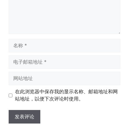
名
称
电
子
邮
网
箱
站
地
地
在此浏览器中保存我的显示名称、邮箱地址和网
址
址
站地址，以便下次评论时使用。