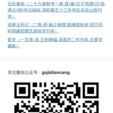
吕氏春秋（二十六卷附考一卷.题(秦)吕不韦撰(汉)高
诱注(清)毕沅辑校.清乾隆五十三年毕氏灵岩山馆刊
本）
蓝桥玉杵记（二卷.明.杨之炯撰.陈继儒批评.明万历
时期建阳萧氏师俭堂刊本）
奁史（一百卷.清.王初桐编.清嘉庆二年刊本.古香堂
藏板）
关注微信公众号：
gujidiancang