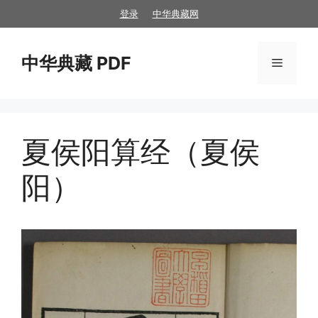
跳
登录
中华典藏网
至
内
中华典藏 PDF
容
菜
单
夏侯阳算经（夏侯
阳）