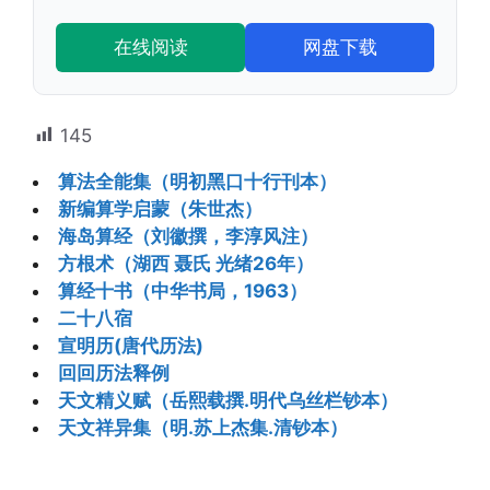
在线阅读
网盘下载
145
算法全能集（明初黑口十行刊本）
新编算学启蒙（朱世杰）
海岛算经（刘徽撰，李淳风注）
方根术（湖西 聂氏 光绪26年）
算经十书（中华书局，1963）
二十八宿
宣明历(唐代历法)
回回历法释例
天文精义赋（岳熙载撰.明代乌丝栏钞本）
天文祥异集（明.苏上杰集.清钞本）