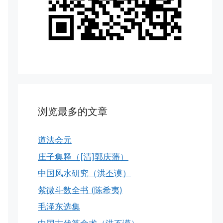
浏览最多的文章
道法会元
庄子集释（[清]郭庆藩）
中国风水研究（洪丕谟）
紫微斗数全书 (陈希夷)
毛泽东选集