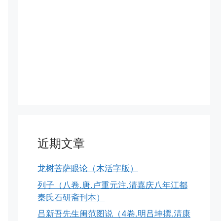
近期文章
龙树菩萨眼论（木活字版）
列子（八卷.唐.卢重元注.清嘉庆八年江都
秦氏石研斋刊本）
吕新吾先生闺范图说（4卷.明吕坤撰.清康