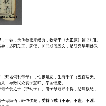
译
，一卷，为佛教密宗经典，收录于《大正藏》第 21 册。
略异，多附刻工、牌记、护咒或感应文，是研究早期佛教
母”（梵名诃利帝母），性极暴恶，生有千子（五百居天、
幼儿，导致民众丧子悲啼、举国惶恐。
母最怜爱之子（或幼子）。鬼子母遍寻不得，悲痛欲绝，
，鬼子母悔悟，皈依佛陀，
受持五戒（不杀、不盗、不淫、