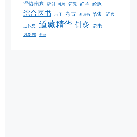
温热伤寒
红学
经脉
碑刻
符咒
礼教
综合医书
考古
诊断
辞典
老子
训诂书
道藏精华
针灸
韵书
近代史
风俗志
龙学