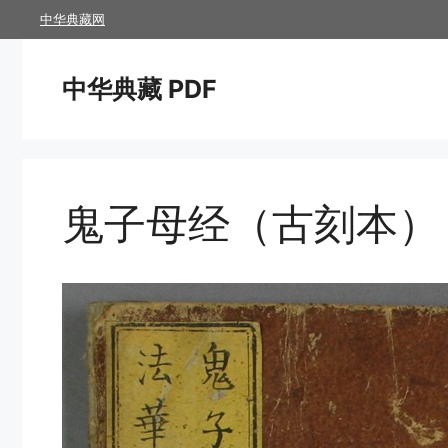
跳
中华典藏网
至
内
中华典藏 PDF
容
鬼子母经（古刻本）