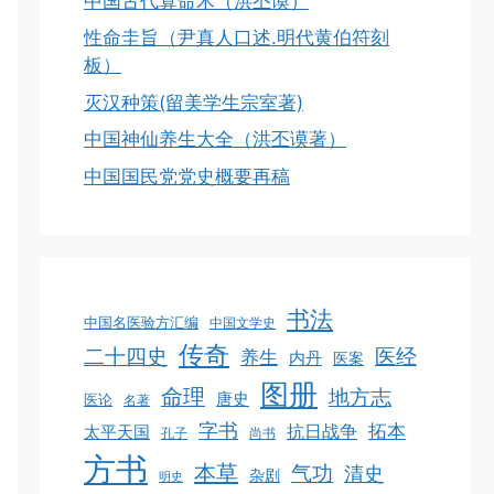
中国古代算命术（洪丕谟）
性命圭旨（尹真人口述.明代黄伯符刻
板）
灭汉种策(留美学生宗室著)
中国神仙养生大全（洪丕谟著）
中国国民党党史概要再稿
书法
中国名医验方汇编
中国文学史
传奇
二十四史
医经
养生
内丹
医案
图册
命理
地方志
唐史
医论
名著
字书
拓本
抗日战争
太平天国
孔子
尚书
方书
本草
气功
清史
杂剧
明史