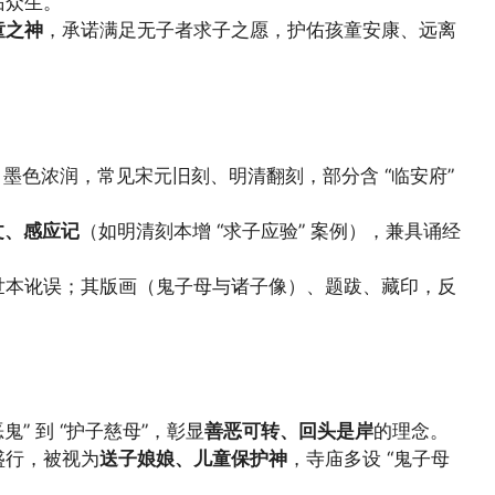
佑众生。
童之神
，承诺满足无子者求子之愿，护佑孩童安康、远离
墨色浓润，常见宋元旧刻、明清翻刻，部分含 “临安府”
文、感应记
（如明清刻本增 “求子应验” 案例），兼具诵经
世本讹误；其版画（鬼子母与诸子像）、题跋、藏印，反
鬼” 到 “护子慈母”，彰显
善恶可转、回头是岸
的理念。
盛行，被视为
送子娘娘、儿童保护神
，寺庙多设 “鬼子母
。