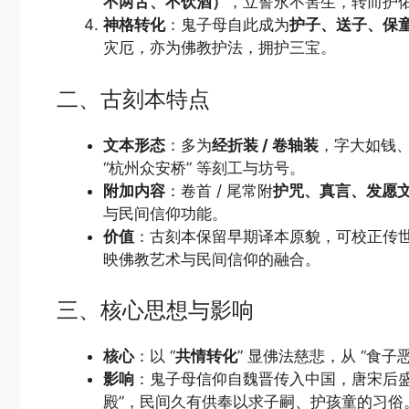
不两舌、不饮酒）
，立誓永不害生，转而护
神格转化
：鬼子母自此成为
护子、送子、保
灾厄，亦为佛教护法，拥护三宝。
二、古刻本特点
文本形态
：多为
经折装 / 卷轴装
，字大如钱、
“杭州众安桥” 等刻工与坊号。
附加内容
：卷首 / 尾常附
护咒、真言、发愿
与民间信仰功能。
价值
：古刻本保留早期译本原貌，可校正传
映佛教艺术与民间信仰的融合。
三、核心思想与影响
核心
：以 “
共情转化
” 显佛法慈悲，从 “食子恶
影响
：鬼子母信仰自魏晋传入中国，唐宋后
殿”，民间久有供奉以求子嗣、护孩童的习俗