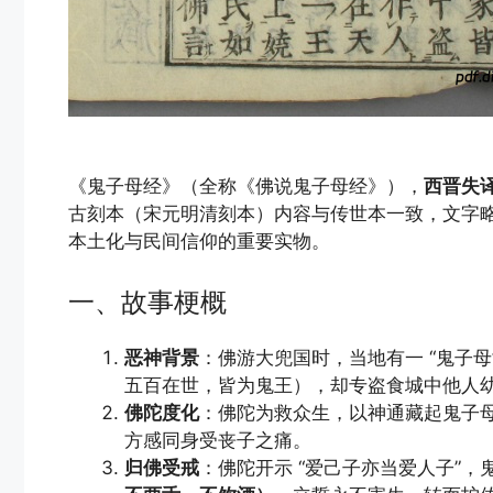
《鬼子母经》（全称《佛说鬼子母经》），
西晋失
古刻本（宋元明清刻本）内容与传世本一致，文字
本土化与民间信仰的重要实物。
一、故事梗概
恶神背景
：佛游大兜国时，当地有一 “鬼子
五百在世，皆为鬼王），却专盗食城中他人
佛陀度化
：佛陀为救众生，以神通藏起鬼子
方感同身受丧子之痛。
归佛受戒
：佛陀开示 “爱己子亦当爱人子”