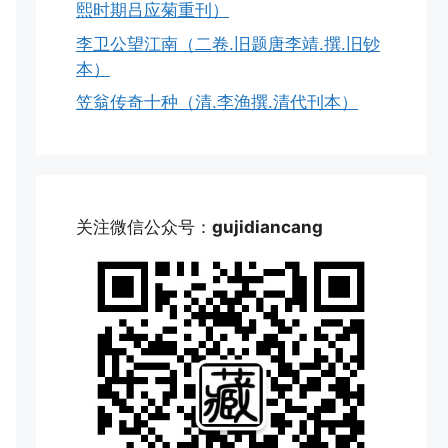
熙时期吕应菊重刊）
李卫公望江南（二卷.旧题唐李靖.撰.旧钞
本）
笠翁传奇十种（清.李渔撰.清代刊本）
关注微信公众号：
gujidiancang