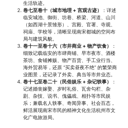
生活轨迹。
卷七至卷十（城市地理 + 宫观古迹）
：详述
临安城池、御街、坊巷、桥梁、河道、山川
（如西湖十景雏形）、宫殿、官署、寺观、
祠庙、学校等，清晰呈现南宋都城的空间布
局与建筑风貌。
卷十一至卷十六（市井商业 + 物产饮食）
：
细致记载临安的市肆商铺、早市夜市、酒楼
茶坊、食铺摊贩、物产百货、手工业行当、
海外贸易等，还原 “买卖昼夜不绝” 的繁荣商
业图景，还记录了外卖、典当等市井业态。
卷十七至卷二十（民俗娱乐 + 杂记轶事）
：
记述婚丧嫁娶、岁时礼俗、瓦舍勾栏、杂
剧、杂技、说书、傀儡戏、相扑等市民娱
乐；兼载名人轶事、奇闻异事、社会百态，
鲜活展现南宋市民的精神文化生活杭州市文
化广电旅游局。