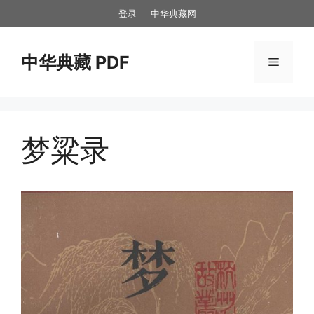
跳
登录
中华典藏网
至
内
中华典藏 PDF
容
菜
单
梦粱录