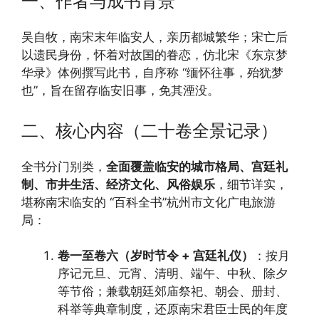
一、作者与成书背景
吴自牧，南宋末年临安人，亲历都城繁华；宋亡后
以遗民身份，怀着对故国的眷恋，仿北宋《东京梦
华录》体例撰写此书，自序称 “缅怀往事，殆犹梦
也”，旨在留存临安旧事，免其湮没。
二、核心内容（二十卷全景记录）
全书分门别类，
全面覆盖临安的城市格局、宫廷礼
制、市井生活、经济文化、风俗娱乐
，细节详实，
堪称南宋临安的 “百科全书”杭州市文化广电旅游
局：
卷一至卷六（岁时节令 + 宫廷礼仪）
：按月
序记元旦、元宵、清明、端午、中秋、除夕
等节俗；兼载朝廷郊庙祭祀、朝会、册封、
科举等典章制度，还原南宋君臣士民的年度