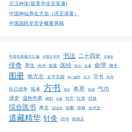
灭汉种策(留美学生宗室著)
中国神仙养生大全（洪丕谟著）
中国国民党党史概要再稿
书法
二十四史
中国名医验方汇编
中国文学史
交通史
传奇
命理
医经
养生
唐史
医案
内丹
医论
名著
图册
地方志
字书
太平天国
孔子
尚书
奇门遁甲
方书
本草
气功
拓本
抗日战争
杂剧
明史
清史
温热伤寒
红学
经脉
碑刻
符咒
礼教
综合医书
考古
诊断
辞典
近代史
训诂书
道藏精华
针灸
韵书
风俗志