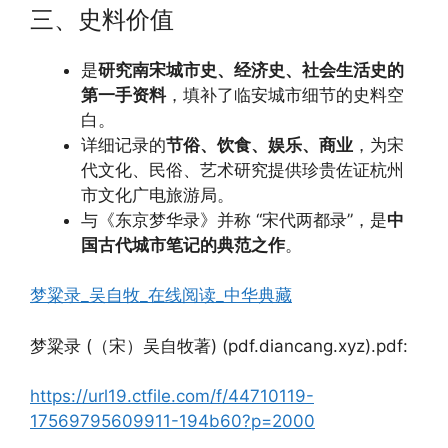
三、史料价值
是
研究南宋城市史、经济史、社会生活史的
第一手资料
，填补了临安城市细节的史料空
白。
详细记录的
节俗、饮食、娱乐、商业
，为宋
代文化、民俗、艺术研究提供珍贵佐证杭州
市文化广电旅游局。
与《东京梦华录》并称 “宋代两都录”，是
中
国古代城市笔记的典范之作
。
梦粱录_吴自牧_在线阅读_中华典藏
梦粱录 (（宋）吴自牧著) (pdf.diancang.xyz).pdf:
https://url19.ctfile.com/f/44710119-
17569795609911-194b60?p=2000