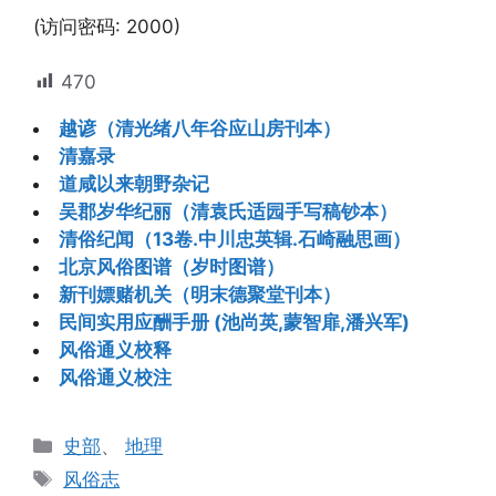
(访问密码: 2000)
470
越谚（清光绪八年谷应山房刊本）
清嘉录
道咸以来朝野杂记
吴郡岁华纪丽（清袁氏适园手写稿钞本）
清俗纪闻（13卷.中川忠英辑.石崎融思画）
北京风俗图谱（岁时图谱）
新刊嫖赌机关（明末德聚堂刊本）
民间实用应酬手册 (池尚英,蒙智扉,潘兴军)
风俗通义校释
风俗通义校注
分
史部
、
地理
类
标
风俗志