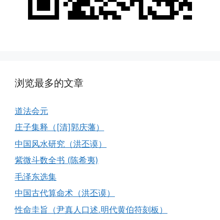
浏览最多的文章
道法会元
庄子集释（[清]郭庆藩）
中国风水研究（洪丕谟）
紫微斗数全书 (陈希夷)
毛泽东选集
中国古代算命术（洪丕谟）
性命圭旨（尹真人口述.明代黄伯符刻板）