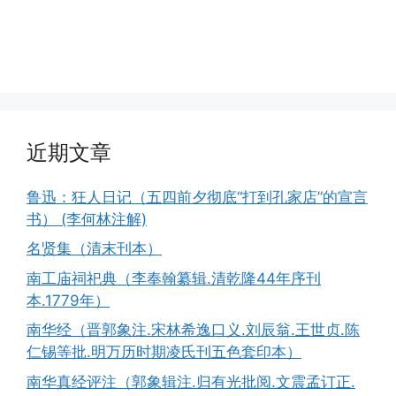
近期文章
鲁迅：狂人日记（五四前夕彻底“打到孔家店”的宣言
书） (李何林注解)
名贤集（清末刊本）
南工庙祠祀典（李奉翰纂辑.清乾隆44年序刊
本.1779年）
南华经（晋郭象注.宋林希逸口义.刘辰翁.王世贞.陈
仁锡等批.明万历时期凌氏刊五色套印本）
南华真经评注（郭象辑注.归有光批阅.文震孟订正.