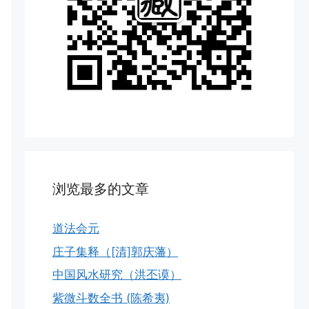
浏览最多的文章
道法会元
庄子集释（[清]郭庆藩）
中国风水研究（洪丕谟）
紫微斗数全书 (陈希夷)