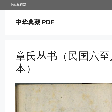
跳
中华典藏网
至
内
中华典藏 PDF
容
章氏丛书（民国六至
本）