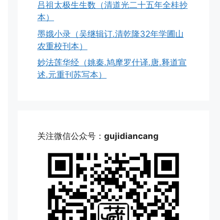
吕祖太极生生数（清道光二十五年全桂抄
本）
墨娥小录（吴继辑订.清乾隆32年学圃山
农重校刊本）
妙法莲华经（姚秦.鸠摩罗什译.唐.释道宣
述.元重刊苏写本）
关注微信公众号：
gujidiancang