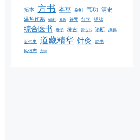
方书
本草
气功
清史
拓本
杂剧
温热伤寒
红学
经脉
碑刻
符咒
礼教
综合医书
考古
诊断
老子
辞典
训诂书
道藏精华
针灸
韵书
近代史
风俗志
龙学