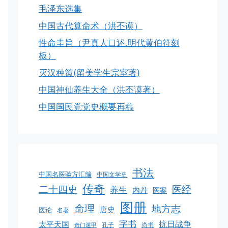
毛泽东选集
中国古代算命术（洪丕谟）
性命圭旨（尹真人口述.明代黄伯符刻
板）
灭汉种策(留美学生宗室著)
中国神仙养生大全（洪丕谟著）
中国国民党党史概要再稿
书法
中国名医验方汇编
中国文学史
传奇
二十四史
医经
养生
内丹
医案
图册
命理
地方志
唐史
医论
名著
字书
抗日战争
太平天国
孔子
尚书
奇门遁甲