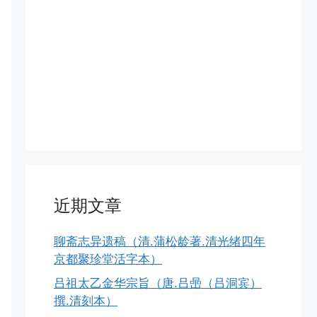
近期文章
聊斋志异遗稿（清.蒲松龄著.清光绪四年
京都聚珍堂活字本）
吕祖太乙金华宗旨（唐.吕喦（吕洞宾）
撰.清刻本）