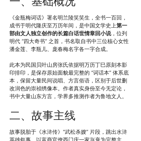
一、基础概况
《金瓶梅词话》署名明兰陵笑笑生，全书一百回，
成书于明代隆庆至万历年间，是中国文学史上
第一
部由文人独立创作的长篇白话世情章回小说
，位列
明代 “四大奇书” 之首，书名取自书中三位核心女性
潘金莲、李瓶儿、庞春梅名字各一字合成。
此本为民国贝叶山房张氏依据明万历丁巳原刻本影
印排印，是保存原始面貌最完整的 “词话本” 体系底
本，保留大量民间说唱、方言俗语，区别于后世删
改润色的崇祯绣像本。作者真实身份至今无定论，
书中大量山东方言，学界多推测作者为鲁地文人。
二、故事主线
故事脱胎于《水浒传》“武松杀嫂” 片段，跳出水浒
英雄叙事，以富商官僚西门庆一家兴衰为完整主