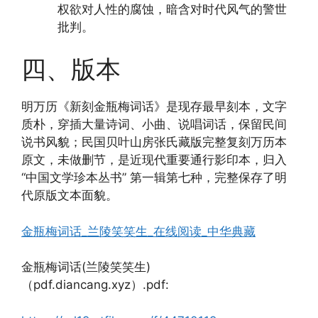
权欲对人性的腐蚀，暗含对时代风气的警世
批判。
四、版本
明万历《新刻金瓶梅词话》是现存最早刻本，文字
质朴，穿插大量诗词、小曲、说唱词话，保留民间
说书风貌；民国贝叶山房张氏藏版完整复刻万历本
原文，未做删节，是近现代重要通行影印本，归入
“中国文学珍本丛书” 第一辑第七种，完整保存了明
代原版文本面貌。
金瓶梅词话_兰陵笑笑生_在线阅读_中华典藏
金瓶梅词话(兰陵笑笑生)
（pdf.diancang.xyz）.pdf: