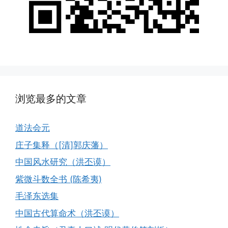
浏览最多的文章
道法会元
庄子集释（[清]郭庆藩）
中国风水研究（洪丕谟）
紫微斗数全书 (陈希夷)
毛泽东选集
中国古代算命术（洪丕谟）