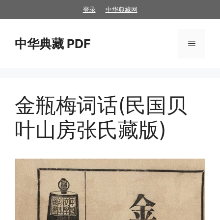
跳
登录
中华典藏网
至
内
中华典藏 PDF
容
菜
单
金瓶梅词话(民国贝
叶山房张氏藏版)