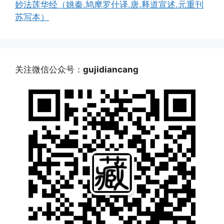
妙法莲华经（姚秦.鸠摩罗什译.唐.释道宣述.元重刊
苏写本）
关注微信公众号：
gujidiancang