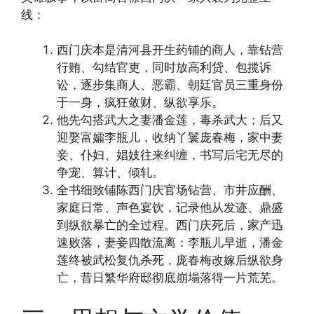
线：
西门庆本是清河县开生药铺的商人，靠钻营
行贿、勾结官吏，同时放高利贷、包揽诉
讼，逐步集商人、恶霸、朝廷官员三重身份
于一身，疯狂敛财、纵欲享乐。
他先勾搭武大之妻潘金莲，毒杀武大；后又
迎娶富孀李瓶儿，收纳丫鬟庞春梅，家中妻
妾、仆妇、娼妓往来纠缠，书写后宅无尽的
争宠、算计、倾轧。
全书细致铺陈西门庆官场钻营、市井应酬、
家庭日常、声色宴饮，记录他从发迹、鼎盛
到纵欲暴亡的全过程。西门庆死后，家产迅
速败落，妻妾四散流离：李瓶儿早逝，潘金
莲终被武松复仇杀死，庞春梅改嫁后纵欲身
亡，昔日繁华府邸彻底崩塌落得一片荒芜。