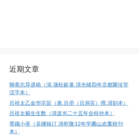
近期文章
聊斋志异遗稿（清.蒲松龄著.清光绪四年京都聚珍堂
活字本）
吕祖太乙金华宗旨（唐.吕喦（吕洞宾）撰.清刻本）
吕祖太极生生数（清道光二十五年全桂抄本）
墨娥小录（吴继辑订.清乾隆32年学圃山农重校刊
本）