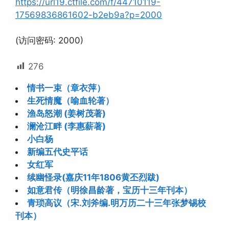
https://url19.ctfile.com/f/44710119-
17569836861602-b2eb9a?p=2000
(访问密码: 2000)
276
情书一束（章衣萍）
生死情魔（喻血轮著）
渔岛怒潮 (姜树茂著)
澜沧江畔 (李惠薪著)
小白杨
新编五代史平话
女红军
续幽怪录(嘉庆11年1806黄丕烈跋)
如意君传（明徐昌龄著，宝历十三年刊本）
青琐高议（宋.刘斧编.明万历二十三年张梦锡校
刊本）