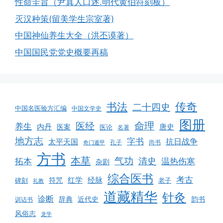
性命圭旨（尹真人口述.明代黄伯符刻板）
灭汉种策(留美学生宗室著)
中国神仙养生大全（洪丕谟著）
中国国民党党史概要再稿
书法
传奇
二十四史
中国名医验方汇编
中国文学史
图册
命理
医经
养生
内丹
唐史
医案
医论
名著
地方志
字书
抗日战争
太平天国
孔子
尚书
奇门遁甲
方书
本草
气功
清史
拓本
温热伤寒
杂剧
综合医书
考古
红学
经脉
碑刻
符咒
老子
礼教
道藏精华
针灸
诊断
韵书
辞典
近代史
训诂书
风俗志
龙学