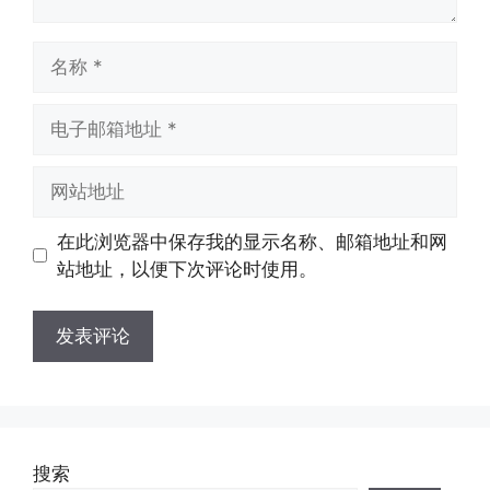
名
称
电
子
邮
网
箱
站
地
地
在此浏览器中保存我的显示名称、邮箱地址和网
址
址
站地址，以便下次评论时使用。
搜索