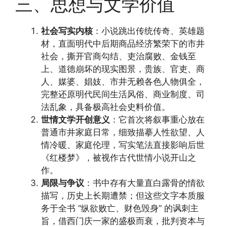
三、思想与文学价值
社会写实内核
：小说跳出传统传奇、英雄题
材，直面明代中后期商品经济繁荣下的市井
社会，撕开官商勾结、吏治腐败、金钱至
上、道德崩坏的现实图景，贵族、官吏、商
人、媒婆、娼妓、市井无赖各色人物俱全，
完整还原明代民间生活风俗、商业制度、司
法乱象，具备极高社会史料价值。
世情文学开创意义
：它首次将叙事重心放在
普通市井家庭日常，细致描摹人性欲望、人
情冷暖、家庭伦理，写实笔法直接影响后世
《红楼梦》，被视作古代世情小说开山之
作。
局限与争议
：书中存有大量直白露骨的情欲
描写，历史上长期遭禁；但这些文字本质服
务于全书 “纵欲败亡、财色毁身” 的讽刺主
旨，借西门庆一家的盛极而衰，批判资本与