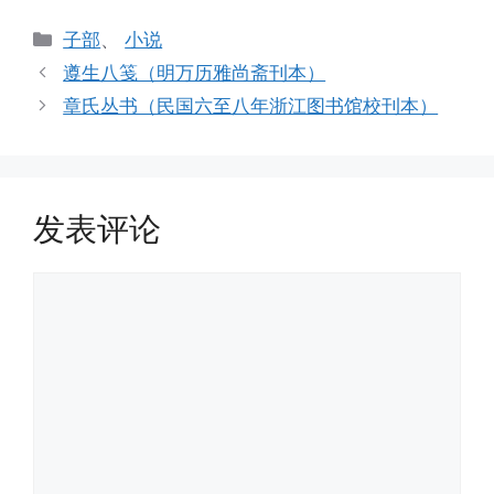
分
子部
、
小说
类
遵生八笺（明万历雅尚斋刊本）
章氏丛书（民国六至八年浙江图书馆校刊本）
发表评论
评
论