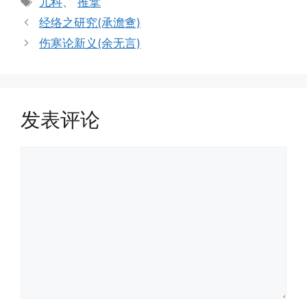
儿科
、
推拿
签
经络之研究(承澹盦)
伤寒论新义(余无言)
发表评论
评
论