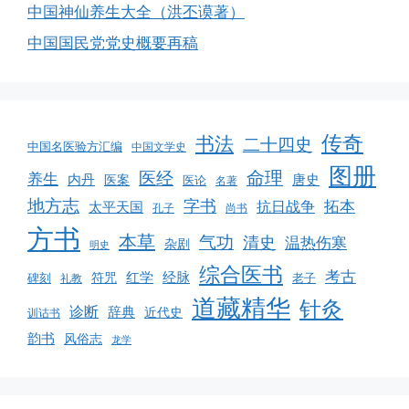
中国神仙养生大全（洪丕谟著）
中国国民党党史概要再稿
传奇
书法
二十四史
中国名医验方汇编
中国文学史
图册
命理
医经
养生
内丹
唐史
医案
医论
名著
地方志
字书
拓本
抗日战争
太平天国
孔子
尚书
方书
本草
气功
清史
温热伤寒
杂剧
明史
综合医书
考古
红学
经脉
碑刻
符咒
老子
礼教
道藏精华
针灸
诊断
辞典
近代史
训诂书
韵书
风俗志
龙学