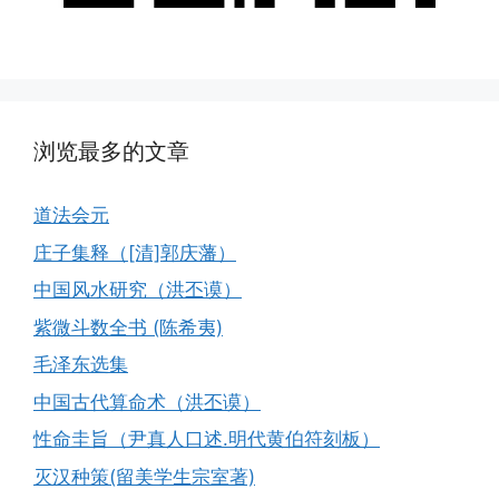
浏览最多的文章
道法会元
庄子集释（[清]郭庆藩）
中国风水研究（洪丕谟）
紫微斗数全书 (陈希夷)
毛泽东选集
中国古代算命术（洪丕谟）
性命圭旨（尹真人口述.明代黄伯符刻板）
灭汉种策(留美学生宗室著)