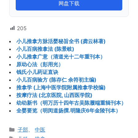
网盘下载
205
小儿推拿方脉活婴秘旨全书 (龚云林著)
小儿百病推拿法 (陈景岐)
小儿推拿广意（清道光十二年重刊本）
原幼心法（彭用光）
钱氏小儿药证直诀
小儿百病验方 (陈存仁 余符初主编)
推拿学 (上海中医学院附属推拿学校编)
按摩疗法 (北京医院, 山西医学院)
幼幼新书（明万历十四年古吴陈履端重辑刊本）
全婴要览（明闵道扬撰.明隆庆6年金陵刊本）
分
子部
、
中医
类
标