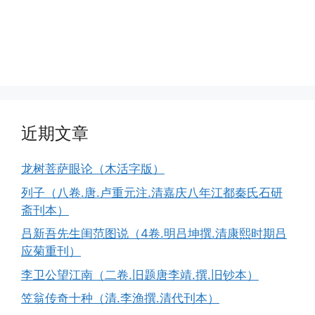
近期文章
龙树菩萨眼论（木活字版）
列子（八卷.唐.卢重元注.清嘉庆八年江都秦氏石研
斋刊本）
吕新吾先生闺范图说（4卷.明吕坤撰.清康熙时期吕
应菊重刊）
李卫公望江南（二卷.旧题唐李靖.撰.旧钞本）
笠翁传奇十种（清.李渔撰.清代刊本）