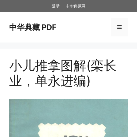
跳
登录
中华典藏网
至
内
中华典藏 PDF
容
菜
单
小儿推拿图解(栾长
业，单永进编)