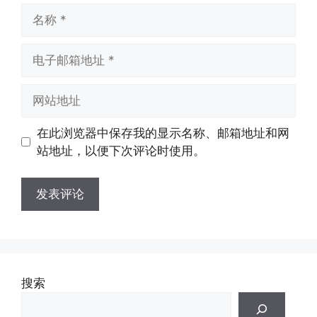
名
称
电
子
邮
网
箱
站
地
地
在此浏览器中保存我的显示名称、邮箱地址和网
址
址
站地址，以便下次评论时使用。
搜索