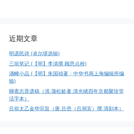
近期文章
明遗民诗 (卓尔堪选辑)
三垣笔记 (【明】李清撰 顾思点校)
涌幢小品 (【明】朱国祯著；中华书局上海编辑所编
辑)
聊斋志异遗稿（清.蒲松龄著.清光绪四年京都聚珍堂
活字本）
吕祖太乙金华宗旨（唐.吕喦（吕洞宾）撰.清刻本）