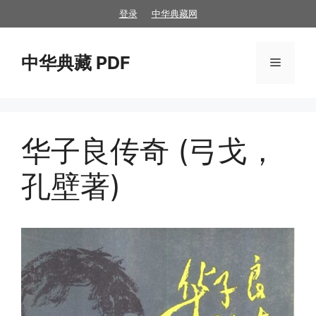
跳
登录
中华典藏网
至
内
中华典藏 PDF
容
菜
单
华子良传奇 (弓戈，
孔壁著)