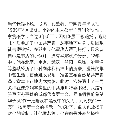
当代长篇小说。弓戈、孔璧著。中国青年出版社
1985年4月出版。小说的主人公华子良14岁失怙，
家贫辍学，当过6年矿工，因组织罢工被追捕；逃到
北平后参加了中国共产党，从事地下斗争，后因叛
徒告密被捕。在狱中，他遭敌人严刑拷打，只承认
自己是书店的小伙计，没有暴露政治身份。12年
中，他在北平、南京、武汉、益阳、息峰、渣宰洞
等监狱经历了种种肉体和精神上的折磨。漫长的集
中营生活，使他难以忍耐，准备宣布自己是共产党
员，堂堂正正地为党捐躯。此时，恰好遇上了一同
关押在渣滓洞牢房里的中共康川特委书记、八路军
驻重庆办事处的成都代表罗世文。罗临牺牲前希望
华子良“作一把隐没在黑夜中的尖刀，到时突然一
亮”。按照罗世文的指示，他“疯”了。敌人也放松了
对他的管制，让他做若役，他在痴呆外表的掩护