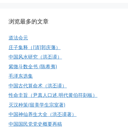
浏览最多的文章
道法会元
庄子集释（[清]郭庆藩）
中国风水研究（洪丕谟）
紫微斗数全书 (陈希夷)
毛泽东选集
中国古代算命术（洪丕谟）
性命圭旨（尹真人口述.明代黄伯符刻板）
灭汉种策(留美学生宗室著)
中国神仙养生大全（洪丕谟著）
中国国民党党史概要再稿