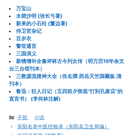
万宝山
水碧沙明 (张长弓著)
新来的小石柱 (董边著)
侍卫官杂记
百岁衣
警世通言
三国演义
新镌增补全像评林古今列女传（明万历19年余文
台三台馆刊本）
三教源流搜神大全（佚名撰.西岳天竺国藏板.清
刊本）
鲁迅：狂人日记（五四前夕彻底“打到孔家店”的
宣言书） (李何林注解)
分
子部
、
小说
类
东阳名老中医经验录（东阳县卫生局编）