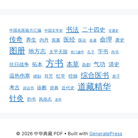
书法
二十四史
中国名医验方汇编
中国文学史
交通史
传奇
命理
医经
养生
内丹
唐史
医案
医论
名著
图册
地方志
字书
太平天国
孔子
尚书
奇门遁甲
方书
本草
气功
清史
拓本
抗日战争
杂剧
综合医书
温热伤寒
红学
经脉
碑刻
符咒
老子
道藏精华
考古
诊断
辞典
近代史
训诂书
针灸
韵书
风俗志
龙学
© 2026 中华典藏 PDF
• Built with
GeneratePress