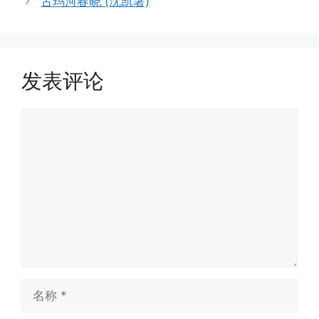
古玛河春晓 (沈凯著)
发表评论
评
论
名
称