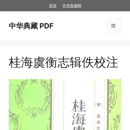
跳
登录
中华典藏网
至
内
中华典藏 PDF
容
菜
单
桂海虞衡志辑佚校注