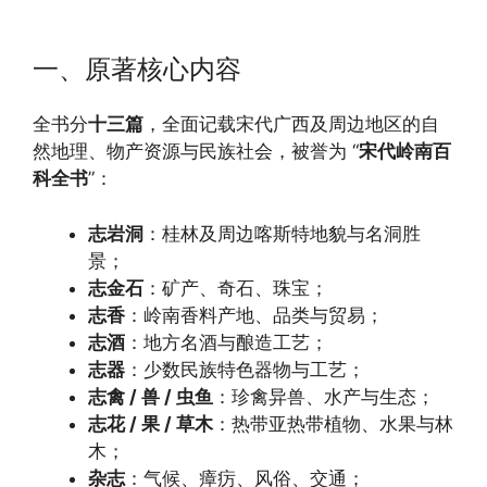
一、原著核心内容
全书分
十三篇
，全面记载宋代广西及周边地区的自
然地理、物产资源与民族社会，被誉为 “
宋代岭南百
科全书
”：
志岩洞
：桂林及周边喀斯特地貌与名洞胜
景；
志金石
：矿产、奇石、珠宝；
志香
：岭南香料产地、品类与贸易；
志酒
：地方名酒与酿造工艺；
志器
：少数民族特色器物与工艺；
志禽 / 兽 / 虫鱼
：珍禽异兽、水产与生态；
志花 / 果 / 草木
：热带亚热带植物、水果与林
木；
杂志
：气候、瘴疠、风俗、交通；