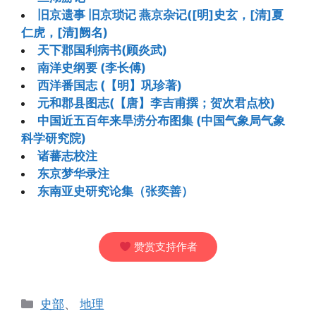
旧京遗事 旧京琐记 燕京杂记([明]史玄，[清]夏
仁虎，[清]阙名)
天下郡国利病书(顾炎武)
南洋史纲要 (李长傅)
西洋番国志 (【明】巩珍著)
元和郡县图志(【唐】李吉甫撰；贺次君点校)
中国近五百年来旱涝分布图集 (中国气象局气象
科学研究院)
诸蕃志校注
东京梦华录注
东南亚史研究论集（张奕善）
赞赏支持作者
分
史部
、
地理