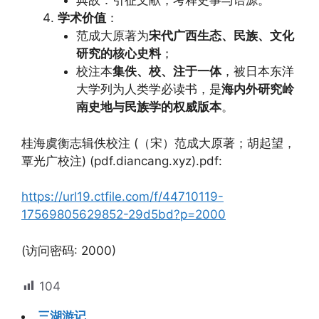
典故：引征文献，考释史事与语源。
学术价值
：
范成大原著为
宋代广西生态、民族、文化
研究的核心史料
；
校注本
集佚、校、注于一体
，被日本东洋
大学列为人类学必读书，是
海内外研究岭
南史地与民族学的权威版本
。
桂海虞衡志辑佚校注 (（宋）范成大原著；胡起望，
覃光广校注) (pdf.diancang.xyz).pdf:
https://url19.ctfile.com/f/44710119-
17569805629852-29d5bd?p=2000
(访问密码: 2000)
104
三湖游记