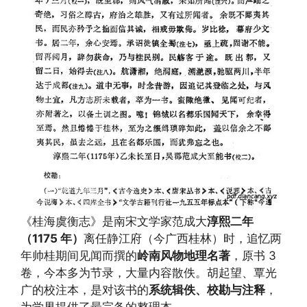
《桂海虞衡志》是南宋文学家范成大
淳熙二年
（1175 年）
离任静江府（今广西桂林）时，追忆两
年帅桂期间见闻而撰的
岭南风物地理名著
，原书 3
卷，今本多为节录，大量内容散佚。胡起望、覃光
广的校注本，是对该书的
系统辑佚、校勘与注释
，
为学界提供了最完备的整理本。