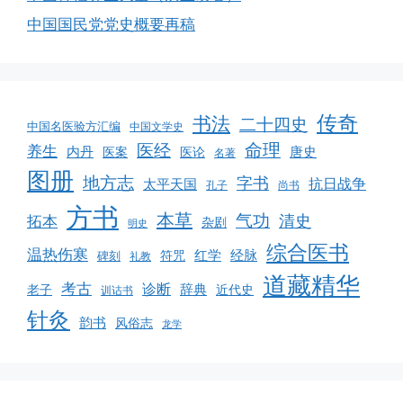
中国国民党党史概要再稿
传奇
书法
二十四史
中国名医验方汇编
中国文学史
命理
医经
养生
内丹
唐史
医案
医论
名著
图册
地方志
字书
抗日战争
太平天国
孔子
尚书
方书
本草
气功
清史
拓本
杂剧
明史
综合医书
温热伤寒
红学
经脉
符咒
碑刻
礼教
道藏精华
考古
诊断
辞典
老子
近代史
训诂书
针灸
韵书
风俗志
龙学