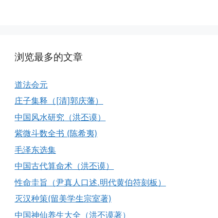
浏览最多的文章
道法会元
庄子集释（[清]郭庆藩）
中国风水研究（洪丕谟）
紫微斗数全书 (陈希夷)
毛泽东选集
中国古代算命术（洪丕谟）
性命圭旨（尹真人口述.明代黄伯符刻板）
灭汉种策(留美学生宗室著)
中国神仙养生大全（洪丕谟著）