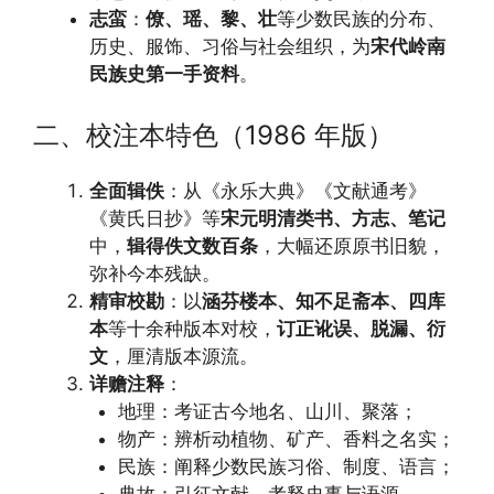
志蛮
：
僚、瑶、黎、壮
等少数民族的分布、
历史、服饰、习俗与社会组织，为
宋代岭南
民族史第一手资料
。
二、校注本特色（1986 年版）
全面辑佚
：从《永乐大典》《文献通考》
《黄氏日抄》等
宋元明清类书、方志、笔记
中，
辑得佚文数百条
，大幅还原原书旧貌，
弥补今本残缺。
精审校勘
：以
涵芬楼本、知不足斋本、四库
本
等十余种版本对校，
订正讹误、脱漏、衍
文
，厘清版本源流。
详赡注释
：
地理：考证古今地名、山川、聚落；
物产：辨析动植物、矿产、香料之名实；
民族：阐释少数民族习俗、制度、语言；