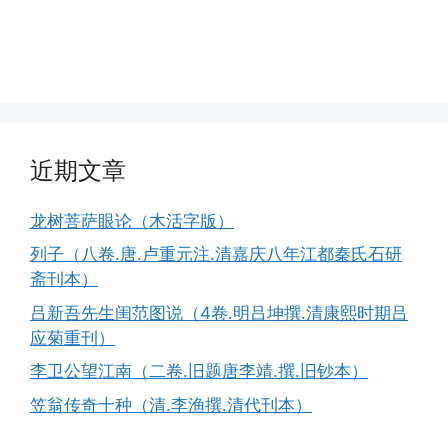
近期文章
龙树菩萨眼论（木活字版）
列子（八卷.唐.卢重元注.清嘉庆八年江都秦氏石研
斋刊本）
吕新吾先生闺范图说（4卷.明吕坤撰.清康熙时期吕
应菊重刊）
李卫公望江南（二卷.旧题唐李靖.撰.旧钞本）
笠翁传奇十种（清.李渔撰.清代刊本）