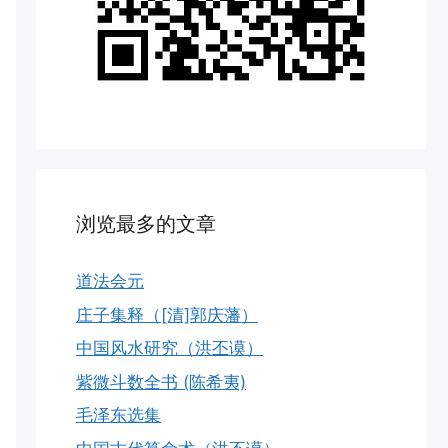
浏览最多的文章
道法会元
庄子集释（[清]郭庆藩）
中国风水研究（洪丕谟）
紫微斗数全书 (陈希夷)
毛泽东选集