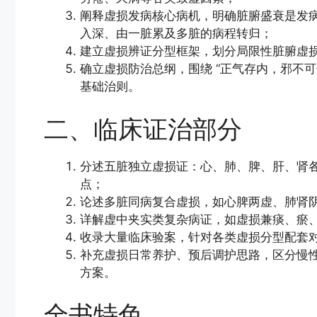
阐释虚损发病核心病机，明确脏腑盛衰是发
入深、由一脏累及多脏的病程转归；
建立虚损辨证分型框架，划分局限性脏腑虚
确立虚损防治总纲，围绕 “正气存内，邪不
基础治则。
二、临床证治部分
分述五脏独立虚损证：心、肺、脾、肝、肾
点；
论述多脏同病复合虚损，如心脾两虚、肺肾
详解虚中夹实类复杂病证，如虚损兼痰、瘀
收录大量临床验案，针对各类虚损分型配套
补充虚损日常养护、预后调护思路，区分慢
方案。
全书特色