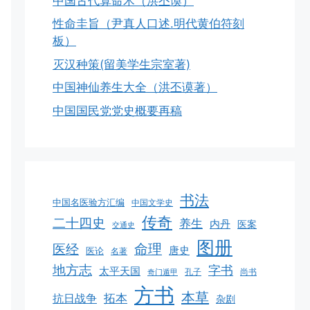
中国古代算命术（洪丕谟）
性命圭旨（尹真人口述.明代黄伯符刻
板）
灭汉种策(留美学生宗室著)
中国神仙养生大全（洪丕谟著）
中国国民党党史概要再稿
书法
中国名医验方汇编
中国文学史
传奇
二十四史
养生
内丹
医案
交通史
图册
命理
医经
唐史
医论
名著
地方志
字书
太平天国
孔子
尚书
奇门遁甲
方书
本草
拓本
抗日战争
杂剧