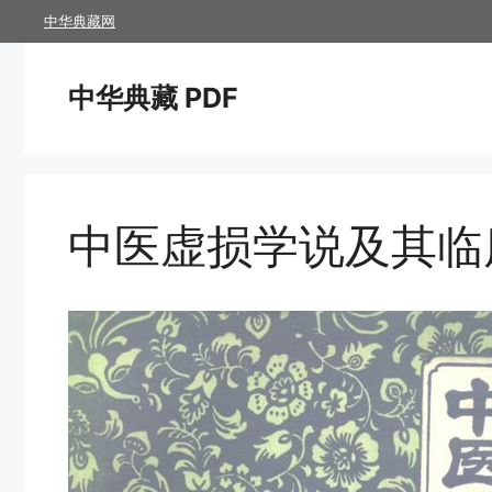
跳
中华典藏网
至
内
中华典藏 PDF
容
中医虚损学说及其临