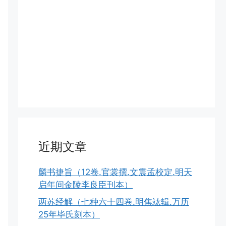
近期文章
麟书捷旨（12卷.官裳撰.文震孟校定.明天
启年间金陵李良臣刊本）
两苏经解（七种六十四卷.明焦竑辑.万历
25年毕氏刻本）