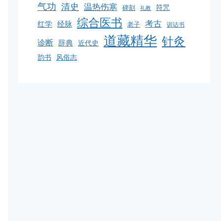
气功
清史
温热伤寒
碑刻
符咒
礼教
综合医书
考古
红学
经脉
老子
训诂书
道藏精华
针灸
诊断
辞典
近代史
韵书
风俗志