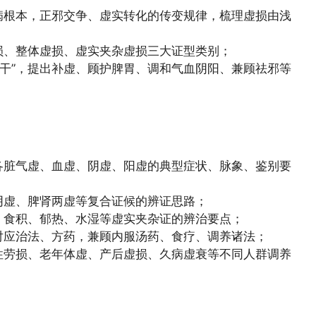
病根本，正邪交争、虚实转化的传变规律，梳理虚损由浅
损、整体虚损、虚实夹杂虚损三大证型类别；
可干”，提出补虚、顾护脾胃、调和气血阴阳、兼顾祛邪等
各脏气虚、血虚、阴虚、阳虚的典型症状、脉象、鉴别要
阴虚、脾肾两虚等复合证候的辨证思路；
、食积、郁热、水湿等虚实夹杂证的辨治要点；
对应治法、方药，兼顾内服汤药、食疗、调养诸法；
性劳损、老年体虚、产后虚损、久病虚衰等不同人群调养