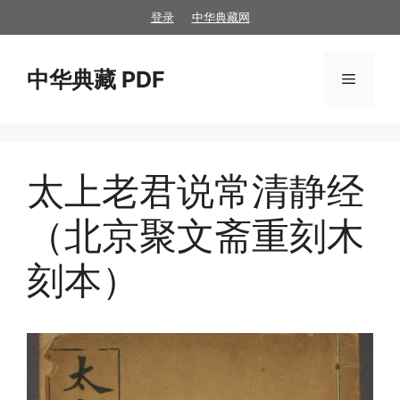
跳
登录
中华典藏网
至
内
中华典藏 PDF
容
菜
单
太上老君说常清静经
（北京聚文斋重刻木
刻本）