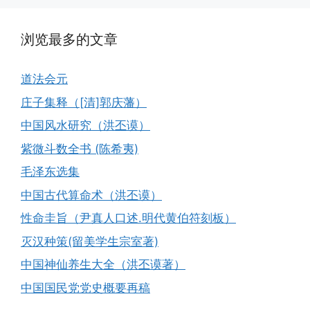
浏览最多的文章
道法会元
庄子集释（[清]郭庆藩）
中国风水研究（洪丕谟）
紫微斗数全书 (陈希夷)
毛泽东选集
中国古代算命术（洪丕谟）
性命圭旨（尹真人口述.明代黄伯符刻板）
灭汉种策(留美学生宗室著)
中国神仙养生大全（洪丕谟著）
中国国民党党史概要再稿