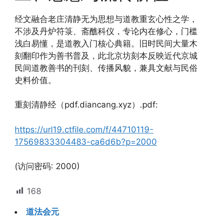
经文融合老庄清静无为思想与道教重玄心性之学，
不涉及丹炉符箓、斋醮科仪，专论内在修心，门槛
浅白易懂，是道教入门核心典籍。旧时民间大量木
刻翻印作为善书普及，此北京坊刻本反映近代京城
民间道教善书的刊刻、传播风貌，兼具文献与民俗
史料价值。
重刻清静经（pdf.diancang.xyz）.pdf:
https://url19.ctfile.com/f/44710119-
17569833304483-ca6d6b?p=2000
(访问密码: 2000)
168
道法会元