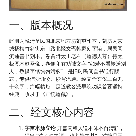
一、版本概况
此册为晚清至民国北京地方坊刻重印本，刻坊为京
城杨梅竹斜街东口路北聚文斋韩家刻字铺，属民间
流通善书刻本。卷首附太上老君（道德天尊）持太
极图木刻圣像，卷侧印有劝诫文字 “如若不看转送别
人，敬惜字纸慎勿污秽”，是旧时民间善书通行版
式，专供信众诵读、抄写流通。经文全文仅三百九
十余字，篇幅精短，是道教各派早晚功课首要诵持
经典，收录于《正统道藏》。
二、经文核心内容
宇宙本源立论
开篇阐释大道本体本自清静，
提出 “清者浊之源，动者静之基”，清静是天