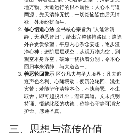
地万物、大道运行的根本属性；人心本与道
同源，先天清静无扰，一切烦恼皆由后天情
欲、外境纷扰而生。
修心悟道心法
全书核心宗旨为 “人能常清
静，天地悉皆归”，给出完整修持路径：遣除
外在贪爱欲望，平息内心杂念妄想，逐步澄
净心神；进阶层层观空，从观万物为空，到
观空本身亦空，破除一切执着分别，令本心
回归本来清静，与大道合一。
善恶轮回警示
区分凡夫与圣人境界：凡夫追
逐声色名利、心随境动，便沉沦轮回、滋生
灾苦；若能坚守清静本心，不执善恶、不生
取舍，即可超脱凡尘，渐证真道。文末点明
持诵、悟解此经的功德，称静心守静可消灾
护命、感通圣真。
三、思想与流传价值