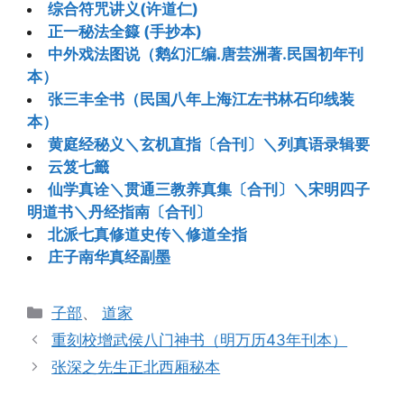
综合符咒讲义(许道仁)
正一秘法全籙 (手抄本)
中外戏法图说（鹅幻汇编.唐芸洲著.民国初年刊
本）
张三丰全书（民国八年上海江左书林石印线装
本）
黄庭经秘义＼玄机直指〔合刊〕＼列真语录辑要
云笈七籤
仙学真诠＼贯通三教养真集〔合刊〕＼宋明四子
明道书＼丹经指南〔合刊〕
北派七真修道史传＼修道全指
庄子南华真经副墨
分
子部
、
道家
类
重刻校增武侯八门神书（明万历43年刊本）
张深之先生正北西厢秘本