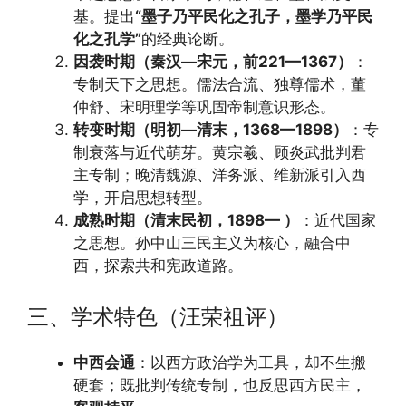
基。提出
“墨子乃平民化之孔子，墨学乃平民
化之孔学”
的经典论断。
因袭时期（秦汉—宋元，前221—1367）
：
专制天下之思想。儒法合流、独尊儒术，董
仲舒、宋明理学等巩固帝制意识形态。
转变时期（明初—清末，1368—1898）
：专
制衰落与近代萌芽。黄宗羲、顾炎武批判君
主专制；晚清魏源、洋务派、维新派引入西
学，开启思想转型。
成熟时期（清末民初，1898— ）
：近代国家
之思想。孙中山三民主义为核心，融合中
西，探索共和宪政道路。
三、学术特色（汪荣祖评）
中西会通
：以西方政治学为工具，却不生搬
硬套；既批判传统专制，也反思西方民主，