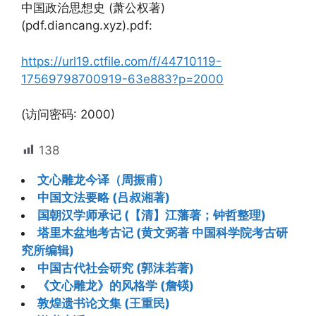
中国政治思想史 (萧公权著)
(pdf.diancang.xyz).pdf:
https://url19.ctfile.com/f/44710119-
17569798700919-63e883?p=2000
(访问密码: 2000)
138
文心雕龙今译（周振甫）
中国文法要略 (吕叔湘著)
国朝汉学师承记 (【清】江藩著；钟哲整理)
塔里木盆地考古记 (黄文弼著 中国科学院考古研
究所编辑)
中国古代社会研究 (郭沫若著)
《文心雕龙》的风格学 (詹锳)
敦煌遗书论文集 (王重民)