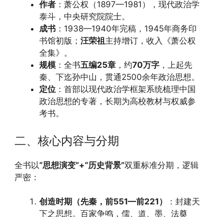
作者
：萧公权（1897—1981），现代政治学
泰斗，中央研究院院士。
成书
：1938—1940年完稿，1945年商务印
书馆初版；
汪荣祖
主持增订，收入《萧公权
全集》。
规模
：全书
五编25章
，约
70万字
，上起先
秦、下迄孙中山，贯通2500余年政治思想。
定位
：首部以现代政治学框架系统梳理中国
政治思想的专著，长期为高校教材与权威参
考书。
二、核心内容与分期
全书以
“思想演变”+“历史背景”
双重标准分期，逻辑
严密：
创造时期（先秦，前551—前221）
：封建天
下之思想。百家争鸣，儒、道、墨、法奠