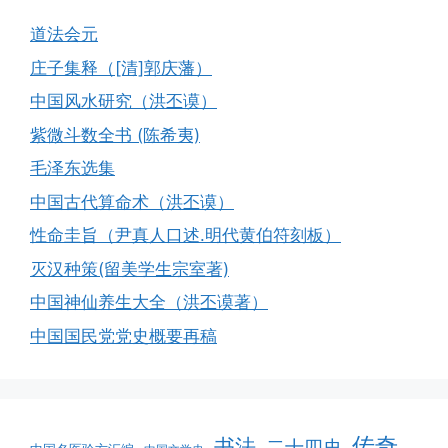
道法会元
庄子集释（[清]郭庆藩）
中国风水研究（洪丕谟）
紫微斗数全书 (陈希夷)
毛泽东选集
中国古代算命术（洪丕谟）
性命圭旨（尹真人口述.明代黄伯符刻板）
灭汉种策(留美学生宗室著)
中国神仙养生大全（洪丕谟著）
中国国民党党史概要再稿
传奇
书法
二十四史