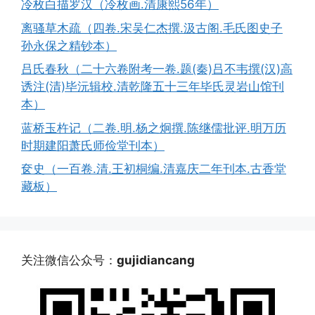
冷枚白描罗汉（冷枚画.清康熙56年）
离骚草木疏（四卷.宋吴仁杰撰.汲古阁.毛氏图史子
孙永保之精钞本）
吕氏春秋（二十六卷附考一卷.题(秦)吕不韦撰(汉)高
诱注(清)毕沅辑校.清乾隆五十三年毕氏灵岩山馆刊
本）
蓝桥玉杵记（二卷.明.杨之炯撰.陈继儒批评.明万历
时期建阳萧氏师俭堂刊本）
奁史（一百卷.清.王初桐编.清嘉庆二年刊本.古香堂
藏板）
关注微信公众号：
gujidiancang