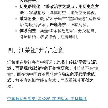
客观持平
。
历史语境化
：“
采政治学之观点，用历史之方
法
”，将思想放回具体时空，避免空泛说教。
破除附会
：驳斥“孟子民主”“墨家民选”“秦政法
治”等晚清误读，
严谨考辨
，正本清源。
体系完整
：涵盖60余位思想家，分类精当、
引证原始、叙议结合，注释详明。
四、汪荣祖“弃言”之意
汪荣祖在增订弁言中强调：
此书非传统“学案”式记
述，而是现代政治学的开创性研究
；其价值不在“复
古”，而在为中国政治思想建立
独立的现代学术范
式
，故不宜以旧学眼光苛求，而应重视其
开创之
功
。
中国政治思想史_萧公权_在线阅读_中华典藏