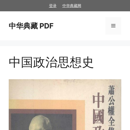
跳
登录
中华典藏网
至
内
中华典藏 PDF
容
菜
单
中国政治思想史