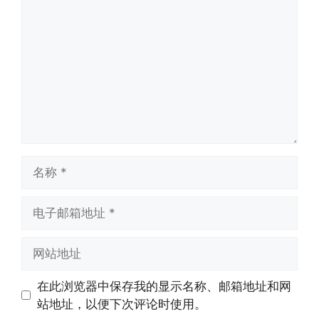
论
名
称
电
子
邮
网
箱
站
地
地
在此浏览器中保存我的显示名称、邮箱地址和网
址
址
站地址，以便下次评论时使用。