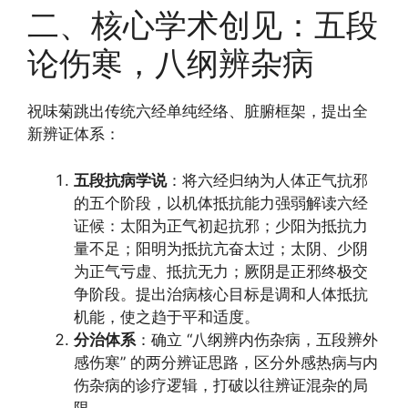
二、核心学术创见：五段
论伤寒，八纲辨杂病
祝味菊跳出传统六经单纯经络、脏腑框架，提出全
新辨证体系：
五段抗病学说
：将六经归纳为人体正气抗邪
的五个阶段，以机体抵抗能力强弱解读六经
证候：太阳为正气初起抗邪；少阳为抵抗力
量不足；阳明为抵抗亢奋太过；太阴、少阴
为正气亏虚、抵抗无力；厥阴是正邪终极交
争阶段。提出治病核心目标是调和人体抵抗
机能，使之趋于平和适度。
分治体系
：确立 “八纲辨内伤杂病，五段辨外
感伤寒” 的两分辨证思路，区分外感热病与内
伤杂病的诊疗逻辑，打破以往辨证混杂的局
限。