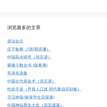
浏览最多的文章
道法会元
庄子集释（[清]郭庆藩）
中国风水研究（洪丕谟）
紫微斗数全书 (陈希夷)
毛泽东选集
中国古代算命术（洪丕谟）
性命圭旨（尹真人口述.明代黄伯符刻板）
灭汉种策(留美学生宗室著)
中国神仙养生大全（洪丕谟著）