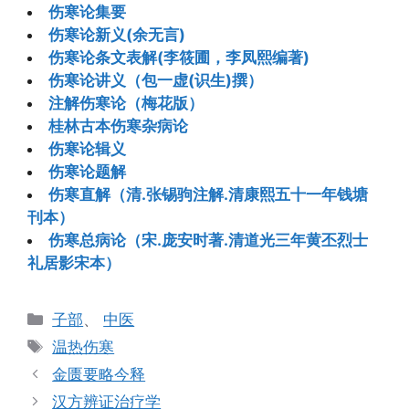
伤寒论集要
伤寒论新义(余无言)
伤寒论条文表解(李筱圃，李凤熙编著)
伤寒论讲义（包一虚(识生)撰）
注解伤寒论（梅花版）
桂林古本伤寒杂病论
伤寒论辑义
伤寒论题解
伤寒直解（清.张锡驹注解.清康熙五十一年钱塘
刊本）
伤寒总病论（宋.庞安时著.清道光三年黄丕烈士
礼居影宋本）
分
子部
、
中医
类
标
温热伤寒
签
金匮要略今释
汉方辨证治疗学