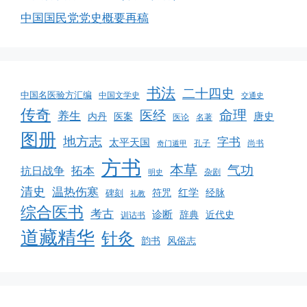
中国国民党党史概要再稿
书法
二十四史
中国名医验方汇编
中国文学史
交通史
传奇
命理
医经
养生
唐史
医案
内丹
医论
名著
图册
地方志
字书
太平天国
孔子
尚书
奇门遁甲
方书
本草
气功
拓本
抗日战争
杂剧
明史
清史
温热伤寒
红学
经脉
碑刻
符咒
礼教
综合医书
考古
诊断
辞典
近代史
训诂书
道藏精华
针灸
韵书
风俗志