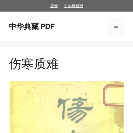
跳
登录
中华典藏网
至
内
中华典藏 PDF
容
菜
单
伤寒质难