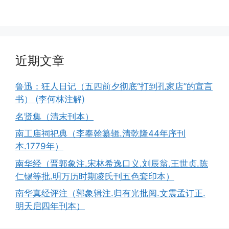
近期文章
鲁迅：狂人日记（五四前夕彻底“打到孔家店”的宣言
书） (李何林注解)
名贤集（清末刊本）
南工庙祠祀典（李奉翰纂辑.清乾隆44年序刊
本.1779年）
南华经（晋郭象注.宋林希逸口义.刘辰翁.王世贞.陈
仁锡等批.明万历时期凌氏刊五色套印本）
南华真经评注（郭象辑注.归有光批阅.文震孟订正.
明天启四年刊本）