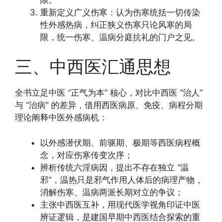
重新定义广义伤寒：认为伤寒统括一切传染
性外感热病，纠正狭义伤寒只论风寒的局
限，统一伤寒、温病分庭抗礼的门户之见。
三、中西医汇通思想
全书立足中医 “正气为本” 核心，对比中西医 “治人”
与 “治病” 的差异，借用西医病原、免疫、病程分期
理论阐释中医外感病机：
以外感潜伏期、前驱期、极期等西医病程概
念，对应伤寒传变次序；
辨析传统六淫病因，提出不存在独立 “温
邪”，温热只是邪气作用人体后的病理产物，
消解伤寒、温病两派长期对立的争议；
主张中西医互补，用现代医学视角印证中医
辨证逻辑，是建国早期中西医结合探索的重