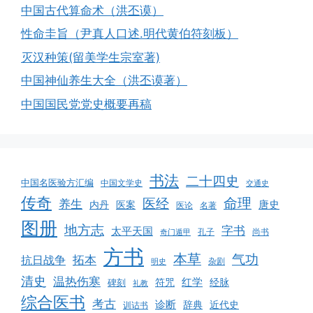
中国古代算命术（洪丕谟）
性命圭旨（尹真人口述.明代黄伯符刻板）
灭汉种策(留美学生宗室著)
中国神仙养生大全（洪丕谟著）
中国国民党党史概要再稿
书法
二十四史
中国名医验方汇编
中国文学史
交通史
传奇
命理
医经
养生
唐史
医案
内丹
医论
名著
图册
地方志
字书
太平天国
孔子
尚书
奇门遁甲
方书
本草
气功
拓本
抗日战争
杂剧
明史
清史
温热伤寒
红学
经脉
碑刻
符咒
礼教
综合医书
考古
诊断
辞典
近代史
训诂书