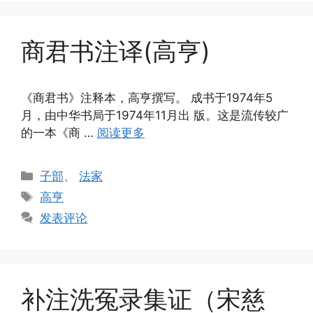
商君书注译(高亨)
《商君书》注释本，高亨撰写。 成书于1974年5
月，由中华书局于1974年11月出 版。这是流传较广
的一本《商 …
阅读更多
分
子部
、
法家
类
标
高亨
签
发表评论
补注洗冤录集证（宋慈