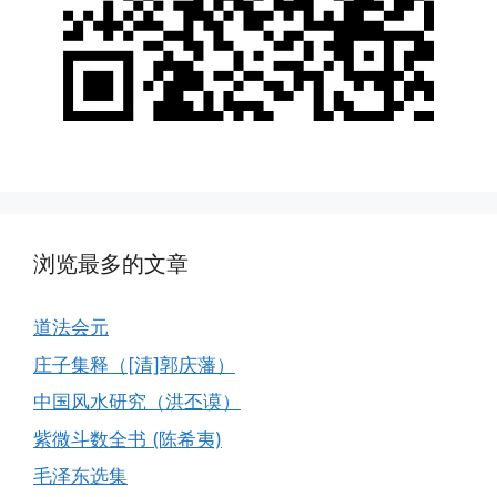
浏览最多的文章
道法会元
庄子集释（[清]郭庆藩）
中国风水研究（洪丕谟）
紫微斗数全书 (陈希夷)
毛泽东选集