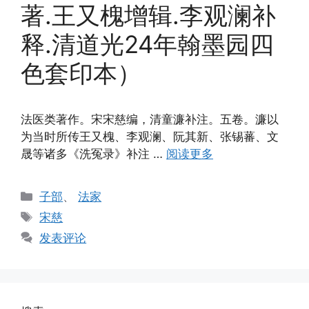
著.王又槐增辑.李观澜补
释.清道光24年翰墨园四
色套印本）
法医类著作。宋宋慈编，清童濂补注。五卷。濂以
为当时所传王又槐、李观澜、阮其新、张锡蕃、文
晟等诸多《洗冤录》补注 …
阅读更多
分
子部
、
法家
类
标
宋慈
签
发表评论