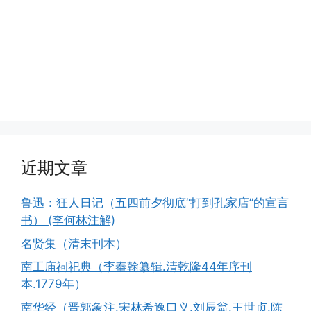
近期文章
鲁迅：狂人日记（五四前夕彻底“打到孔家店”的宣言
书） (李何林注解)
名贤集（清末刊本）
南工庙祠祀典（李奉翰纂辑.清乾隆44年序刊
本.1779年）
南华经（晋郭象注.宋林希逸口义.刘辰翁.王世贞.陈