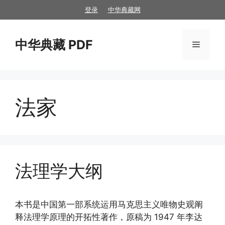
跳
登录
中华典藏网
至
内
中华典藏 PDF
容
菜
单
法家
法理学大纲
本书是中国第一部系统运用马克思主义唯物史观阐
释法理学原理的开拓性著作，原稿为 1947 年李达