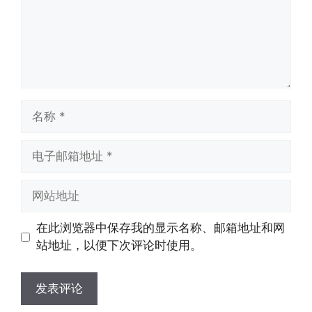
名
称
电
子
邮
网
箱
站
地
地
在此浏览器中保存我的显示名称、邮箱地址和网
址
址
站地址，以便下次评论时使用。