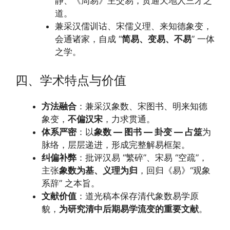
静、《周易》主交易，贯通天地人三才之
道。
兼采汉儒训诂、宋儒义理、来知德象变，
会通诸家，自成 “
简易、变易、不易
” 一体
之学。
四、学术特点与价值
方法融合
：兼采汉象数、宋图书、明来知德
象变，
不偏汉宋
，力求贯通。
体系严密
：以
象数 — 图书 — 卦变 — 占筮
为
脉络，层层递进，形成完整解易框架。
纠偏补弊
：批评汉易 “繁碎”、宋易 “空疏”，
主张
象数为基、义理为归
，回归《易》“观象
系辞” 之本旨。
文献价值
：道光稿本保存清代象数易学原
貌，
为研究清中后期易学流变的重要文献
。