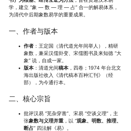
书）为根基、经传互证为方法
，旨在贯通汉宋易
学，建立 “象 — 数 — 理 — 占” 合一的解易体系，
为清代中后期象数易学的重要成果。
一、作者与版本
作者
：王定国（清代道光年间举人），精研
象数，兼采汉儒卦变、宋儒图书及来知德 “大
象” 说，自成一家。
版本
：清道光间
稿本
，四卷；1974 年台北文
海出版社收入《清代稿本百种汇刊》（经
部），为今通行本。
二、核心宗旨
批评汉易 “芜杂穿凿”、宋易 “空谈义理”，主
张
象数与义理并重
，以 “
观象、明数、推理、
断占
” 四法解《易》。