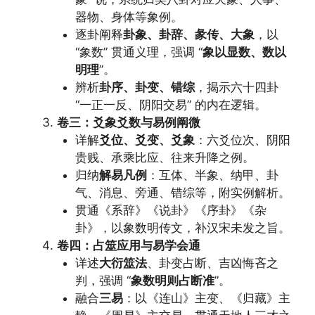
器物、身体等象例。
逐卦阐释
卦象、卦辞、彖传、大象
，以
“象数” 贯通义理，强调 “
象以显数、数以
明理
”。
辨析
卦序、卦变、错综
，揭示六十四卦
“一正一反、阴阳交易” 的内在逻辑。
卷三：爻象爻数与易例阐微
详解
爻位、爻变、爻象
：六爻位次、阴阳
贵贱、承乘比应、往来升降之例。
归纳
解易凡例
：互体、半象、纳甲、卦
气、消息、旁通、错综等，附实例解析。
贯通《系辞》《说卦》《序卦》《杂
卦》，以象数明传文，补汉宋未发之旨。
卷四：占筮应用与易学会通
详述
大衍筮法
、卦变占断、吉凶悔吝之
判，强调 “
象数明则占断准
”。
融合
三易
：以《连山》主变、《归藏》主