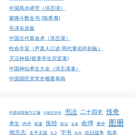
中国风水研究（洪丕谟）
紫微斗数全书 (陈希夷)
毛泽东选集
中国古代算命术（洪丕谟）
性命圭旨（尹真人口述.明代黄伯符刻板）
灭汉种策(留美学生宗室著)
中国神仙养生大全（洪丕谟著）
中国国民党党史概要再稿
书法
传奇
二十四史
中国名医验方汇编
中国文学史
图册
命理
医经
养生
内丹
唐史
医案
医论
名著
地方志
字书
拓本
抗日战争
太平天国
孔子
尚书