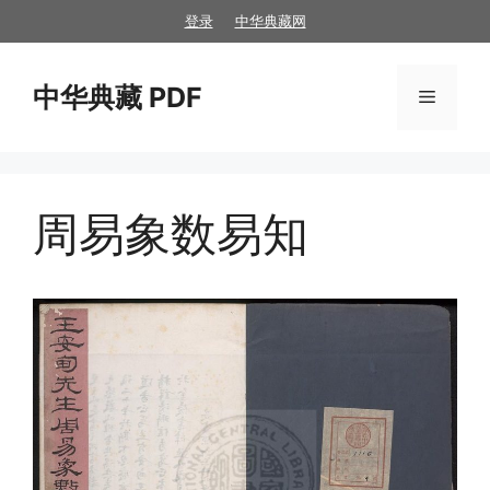
跳
登录
中华典藏网
至
内
中华典藏 PDF
容
菜
单
周易象数易知