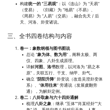
构建
统一的 “三易观”
：以《连山》为 “天易”
（变易）、《归藏》为 “地易”（不易）、
《周易》为 “人易”（交易），融合先天 / 后
天、河洛、卦变诸说。
三、全书四卷结构与内容
卷一：象数纲领与图书图说
总论 “
象为体、数为用
”，阐释太极、两
仪、四象、八卦生成原理。
详解
河图、洛书
数理，以河洛为 “易之本
原”，关联五行、干支、纳甲、卦气。
确立 “
阴阳升降
” 卦变说（改造吴澄卦变体
系）、“
体用往来
” 旁通说（发展虞翻旁
通），为解卦定例。
卷二：八卦取象与六十四卦通解
梳理
八卦之象
：继承 “互体”“肖某经卦”“大
象” 说，系统归类八卦对应天象、人事、