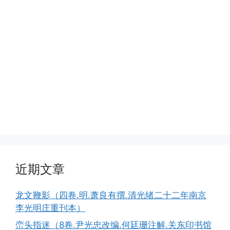
近期文章
龙文鞭影（四卷.明.萧良有撰.清光绪二十二年南京
李光明庄重刊本）
峦头指迷（8卷.尹光忠改编.何廷珊注解.关东印书馆