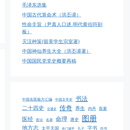
毛泽东选集
中国古代算命术（洪丕谟）
性命圭旨（尹真人口述.明代黄伯符刻
板）
灭汉种策(留美学生宗室著)
中国神仙养生大全（洪丕谟著）
中国国民党党史概要再稿
书法
中国名医验方汇编
中国文学史
传奇
二十四史
养生
医案
内丹
交通史
图册
命理
医经
唐史
医论
名著
地方志
字书
太平天国
孔子
尚书
奇门遁甲