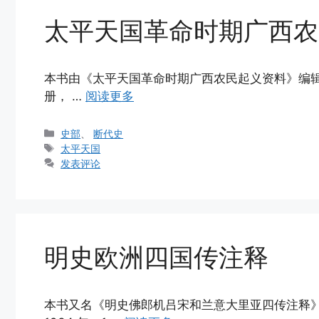
太平天国革命时期广西农
本书由《太平天国革命时期广西农民起义资料》编辑组汇
册， …
阅读更多
分
史部
、
断代史
类
标
太平天国
签
发表评论
明史欧洲四国传注释
本书又名《明史佛郎机吕宋和兰意大里亚四传注释