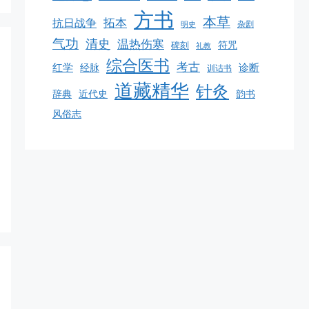
方书
本草
拓本
抗日战争
杂剧
明史
气功
清史
温热伤寒
碑刻
符咒
礼教
综合医书
考古
红学
诊断
经脉
训诂书
道藏精华
针灸
韵书
辞典
近代史
风俗志