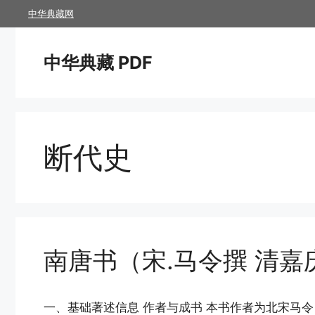
跳
中华典藏网
至
内
中华典藏 PDF
容
断代史
南唐书（宋.马令撰 清
一、基础著述信息 作者与成书 本书作者为北宋马