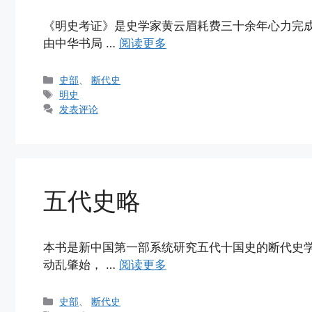
《明史考证》是史学家黄云眉耗费三十余年心力完成的
由中华书局 …
阅读更多
分
史部
、
断代史
类
标
明史
签
发表评论
五代史略
本书是新中国第一部系统研究五代十国史的断代史学
动乱肇始， …
阅读更多
分
史部
、
断代史