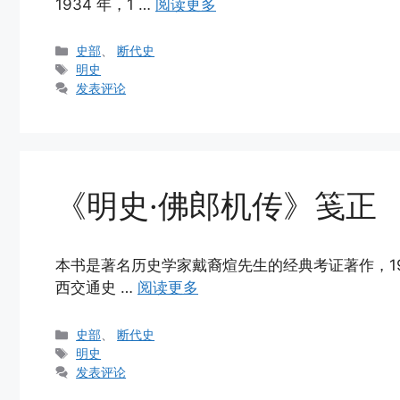
1934 年，1 …
阅读更多
分
史部
、
断代史
类
标
明史
签
发表评论
《明史·佛郎机传》笺正
本书是著名历史学家戴裔煊先生的经典考证著作，19
西交通史 …
阅读更多
分
史部
、
断代史
类
标
明史
签
发表评论