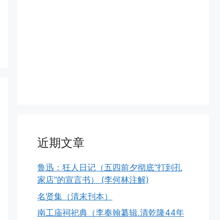
近期文章
鲁迅：狂人日记（五四前夕彻底“打到孔
家店”的宣言书） (李何林注解)
名贤集（清末刊本）
南工庙祠祀典（李奉翰纂辑.清乾隆44年