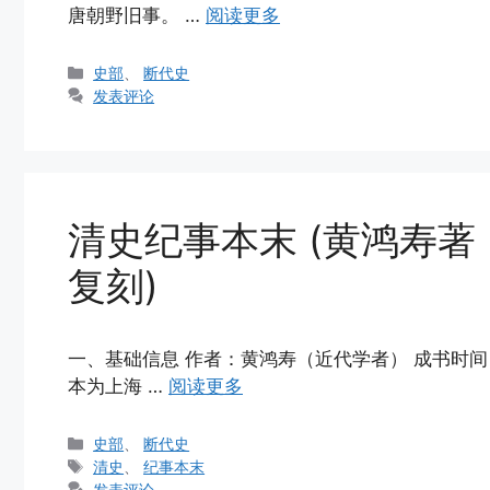
唐朝野旧事。 …
阅读更多
分
史部
、
断代史
类
发表评论
清史纪事本末 (黄鸿寿
复刻)
一、基础信息 作者：黄鸿寿（近代学者） 成书时间
本为上海 …
阅读更多
分
史部
、
断代史
类
标
清史
、
纪事本末
签
发表评论