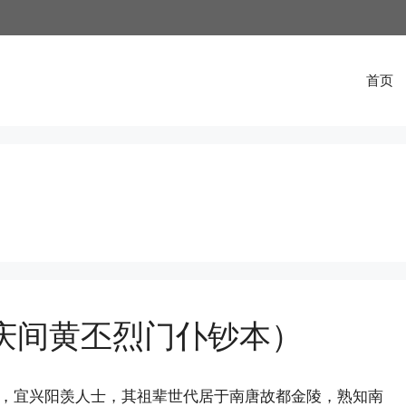
首页
嘉庆间黄丕烈门仆钞本）
令，宜兴阳羡人士，其祖辈世代居于南唐故都金陵，熟知南