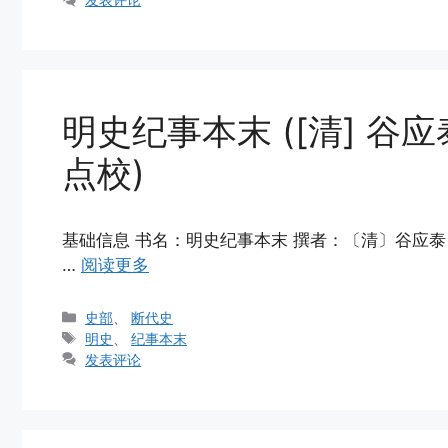
明史纪事本末 ([清] 谷
点校)
基础信息 书名：明史纪事本末 撰者：〔清〕谷应泰 点
…
阅读更多
分
史部
、
断代史
类
标
明史
、
纪事本末
签
发表评论