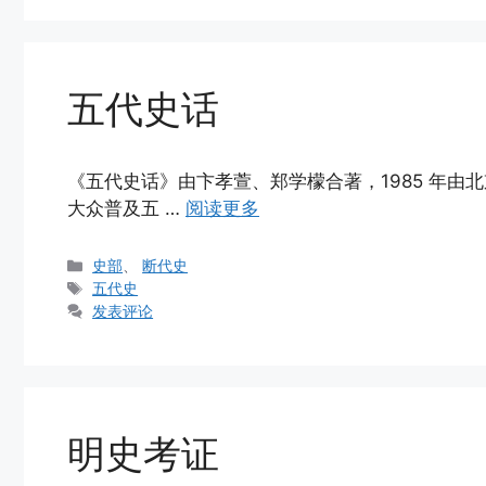
五代史话
《五代史话》由卞孝萱、郑学檬合著，1985 年
大众普及五 …
阅读更多
分
史部
、
断代史
类
标
五代史
签
发表评论
明史考证