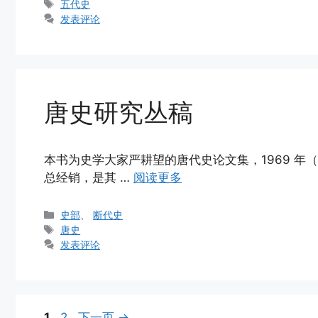
类
标
五代史
签
发表评论
唐史研究丛稿
本书为史学大家严耕望的唐代史论文集，1969 
总经销，是其 …
阅读更多
分
史部
、
断代史
类
标
唐史
签
发表评论
页
页
1
2
下一页
→