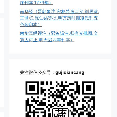
序刊本.1779年）
南华经（晋郭象注.宋林希逸口义.刘辰翁.
王世贞.陈仁锡等批.明万历时期凌氏刊五
色套印本）
南华真经评注（郭象辑注.归有光批阅.文
震孟订正.明天启四年刊本）
关注微信公众号：
gujidiancang