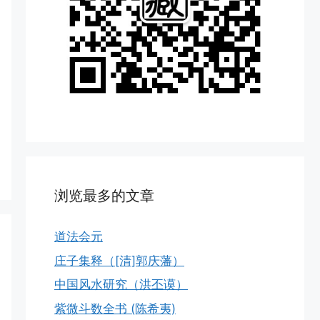
浏览最多的文章
道法会元
庄子集释（[清]郭庆藩）
中国风水研究（洪丕谟）
紫微斗数全书 (陈希夷)