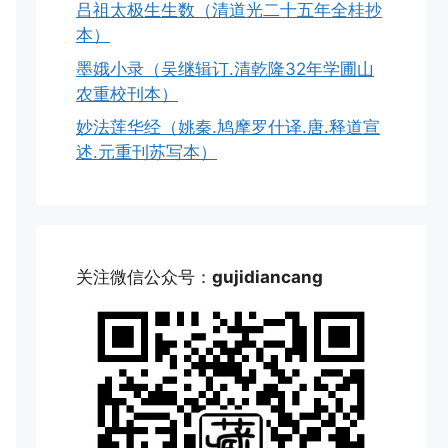
吕祖太极生生数（清道光二十五年全桂抄
本）
墨娥小录（吴继辑订.清乾隆32年学圃山
农重校刊本）
妙法莲华经（姚秦.鸠摩罗什译.唐.释道宣
述.元重刊苏写本）
关注微信公众号：
gujidiancang