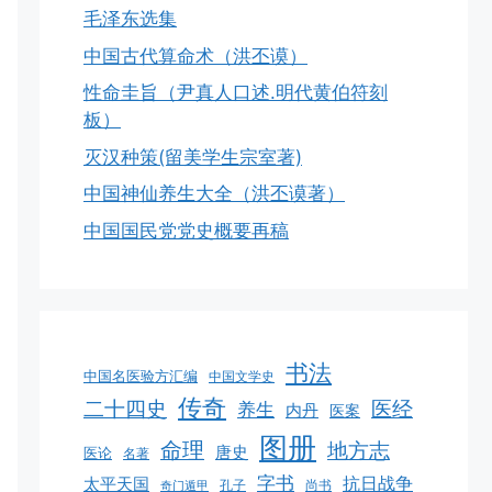
毛泽东选集
中国古代算命术（洪丕谟）
性命圭旨（尹真人口述.明代黄伯符刻
板）
灭汉种策(留美学生宗室著)
中国神仙养生大全（洪丕谟著）
中国国民党党史概要再稿
书法
中国名医验方汇编
中国文学史
传奇
二十四史
医经
养生
内丹
医案
图册
命理
地方志
唐史
医论
名著
字书
抗日战争
太平天国
孔子
尚书
奇门遁甲