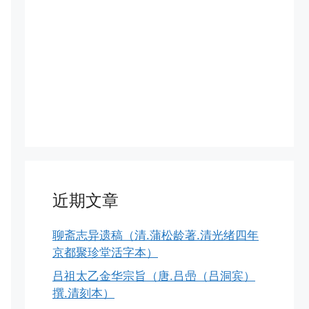
近期文章
聊斋志异遗稿（清.蒲松龄著.清光绪四年
京都聚珍堂活字本）
吕祖太乙金华宗旨（唐.吕喦（吕洞宾）
撰.清刻本）