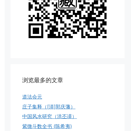
浏览最多的文章
道法会元
庄子集释（[清]郭庆藩）
中国风水研究（洪丕谟）
紫微斗数全书 (陈希夷)