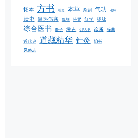
方书
本草
气功
拓本
杂剧
明史
法律
清史
温热伤寒
红学
经脉
碑刻
符咒
综合医书
考古
诊断
老子
辞典
训诂书
道藏精华
针灸
韵书
近代史
风俗志