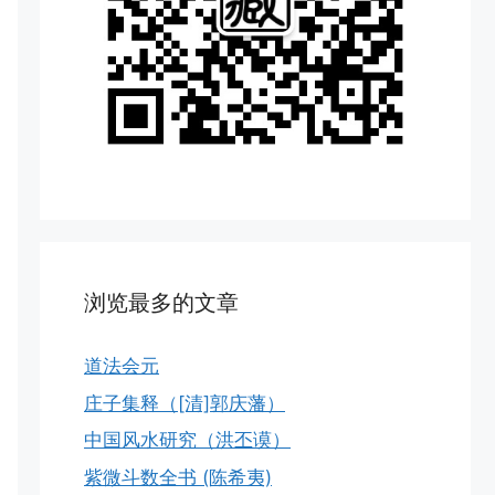
浏览最多的文章
道法会元
庄子集释（[清]郭庆藩）
中国风水研究（洪丕谟）
紫微斗数全书 (陈希夷)