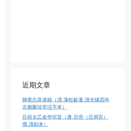
近期文章
聊斋志异遗稿（清.蒲松龄著.清光绪四年
京都聚珍堂活字本）
吕祖太乙金华宗旨（唐.吕喦（吕洞宾）
撰.清刻本）