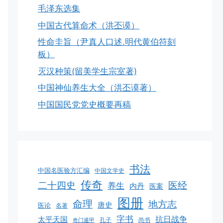
毛泽东选集
中国古代算命术（洪丕谟）
性命圭旨（尹真人口述.明代黄伯符刻
板）
灭汉种策(留美学生宗室著)
中国神仙养生大全（洪丕谟著）
中国国民党党史概要再稿
书法
中国名医验方汇编
中国文学史
传奇
二十四史
医经
养生
内丹
医案
图册
命理
地方志
唐史
医论
名著
字书
抗日战争
太平天国
孔子
尚书
奇门遁甲