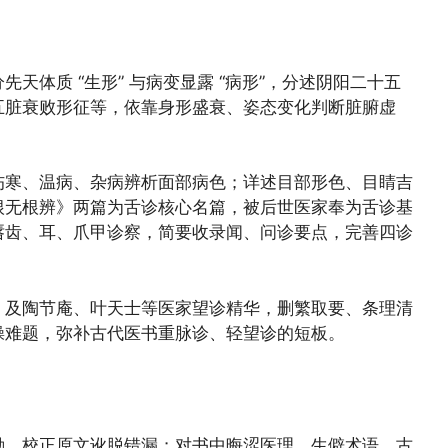
天体质 “生形” 与病变显露 “病形”，分述阴阳二十五
五脏衰败形征等，依靠身形盛衰、姿态变化判断脏腑虚
伤寒、温病、杂病辨析面部病色；详述目部形色、目睛吉
根无根辨》两篇为舌诊核心名篇，被后世医家奉为舌诊基
唇齿、耳、爪甲诊察，简要收录闻、问诊要点，完善四诊
》及陶节庵、叶天士等医家望诊精华，删繁取要、条理清
操难题，弥补古代医书重脉诊、轻望诊的短板。
勘，校正原文讹脱错漏；对书中晦涩医理、生僻术语、古