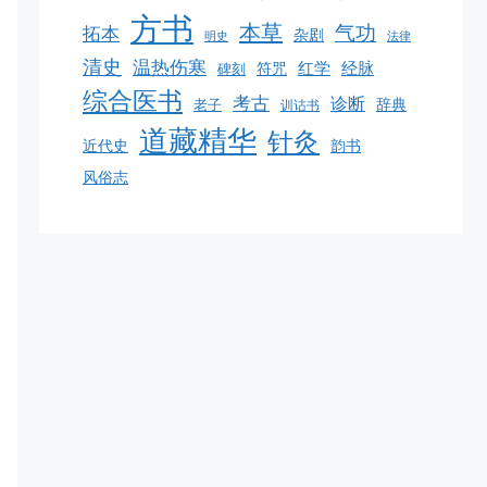
方书
本草
气功
拓本
杂剧
明史
法律
清史
温热伤寒
红学
经脉
碑刻
符咒
综合医书
考古
诊断
老子
辞典
训诂书
道藏精华
针灸
韵书
近代史
风俗志