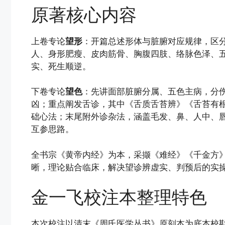
原著核心内容
上卷专论
望形
：开篇总述形体与脏腑对应规律，区分先
人、身形肥瘦、皮肉筋骨、胸腹四肢、络脉色泽、
实、死生顺逆。
下卷专论
望色
：先讲面部脏腑分属、五色主病，分
凶；重点阐发舌诊，其中《舌质舌苔辨》《舌苔有
础心法；末尾附外诊杂法，涵盖毛发、鼻、人中、
互参思路。
全书宗《黄帝内经》为本，采撷《难经》《千金方
晰，理论贴合临床，解决望诊辨虚实、判预后的实
金一飞校注本整理特色
本次校注以清末《周氏医学丛书》原刻本为底本校