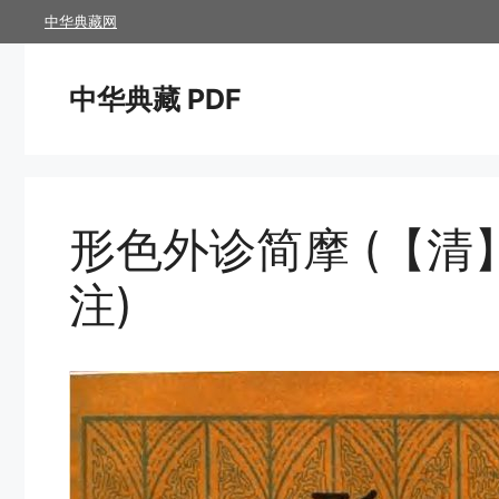
跳
中华典藏网
至
内
中华典藏 PDF
容
形色外诊简摩 (【
注)