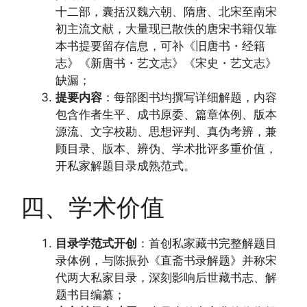
十二部，囊括汉魏六朝、隋唐、北宋至南宋
初主流文献，大量现已散佚的唐宋书籍仅靠
本书提要留存信息，可补《旧唐书・经籍
志》《新唐书・艺文志》《宋史・艺文志》
缺漏；
提要内容
：每部图书均撰写详细解题，内容
包含作者生平、成书原委、篇章体例、版本
源流、文字校勘、思想评判、真伪考辨，兼
顾目录、版本、辨伪、学术批评多重价值，
开私家解题目录成熟范式。
四、学术价值
目录学范式开创
：首创私家藏书完整解题目
录体例，与陈振孙《直斋书录解题》并称宋
代两大私家目录，深刻影响后世藏书志、解
题书目编纂；