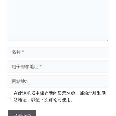
名
称
电
子
邮
网
箱
站
地
地
在此浏览器中保存我的显示名称、邮箱地址和网
址
址
站地址，以便下次评论时使用。