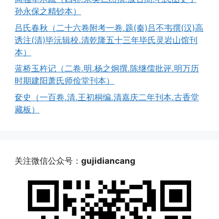
孙永保之精钞本）
吕氏春秋（二十六卷附考一卷.题(秦)吕不韦撰(汉)高
诱注(清)毕沅辑校.清乾隆五十三年毕氏灵岩山馆刊
本）
蓝桥玉杵记（二卷.明.杨之炯撰.陈继儒批评.明万历
时期建阳萧氏师俭堂刊本）
奁史（一百卷.清.王初桐编.清嘉庆二年刊本.古香堂
藏板）
关注微信公众号：
gujidiancang