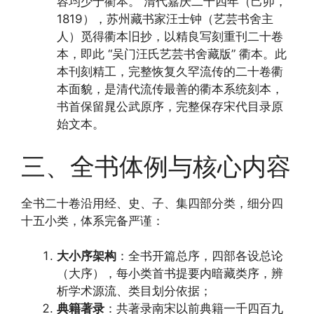
容均少于衢本。 清代嘉庆二十四年（己卯，
1819），苏州藏书家汪士钟（艺芸书舍主
人）觅得衢本旧抄，以精良写刻重刊二十卷
本，即此 “吴门汪氏艺芸书舍藏版” 衢本。此
本刊刻精工，完整恢复久罕流传的二十卷衢
本面貌，是清代流传最善的衢本系统刻本，
书首保留晁公武原序，完整保存宋代目录原
始文本。
三、全书体例与核心内容
全书二十卷沿用经、史、子、集四部分类，细分四
十五小类，体系完备严谨：
大小序架构
：全书开篇总序，四部各设总论
（大序），每小类首书提要内暗藏类序，辨
析学术源流、类目划分依据；
典籍著录
：共著录南宋以前典籍一千四百九