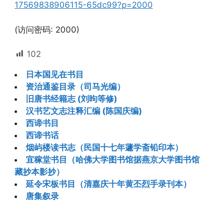
17569838906115-65dc99?p=2000
(访问密码: 2000)
102
日本国见在书目
资治通鉴目录（司马光编）
旧唐书经籍志 (刘昫等修)
汉书艺文志注释汇编 (陈国庆编)
西谛书目
西谛书话
烟屿楼读书志（民国十七年蘧学斋铅印本）
宜稼堂书目（哈佛大学图书馆据燕京大学图书馆
藏抄本影抄）
延令宋板书目（清嘉庆十年黄丕烈手录刊本）
唐集叙录