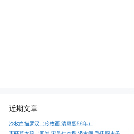
近期文章
冷枚白描罗汉（冷枚画.清康熙56年）
离骚草木疏（四卷.宋吴仁杰撰.汲古阁.毛氏图史子