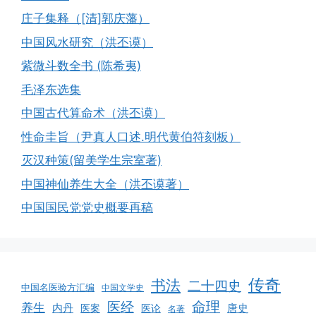
庄子集释（[清]郭庆藩）
中国风水研究（洪丕谟）
紫微斗数全书 (陈希夷)
毛泽东选集
中国古代算命术（洪丕谟）
性命圭旨（尹真人口述.明代黄伯符刻板）
灭汉种策(留美学生宗室著)
中国神仙养生大全（洪丕谟著）
中国国民党党史概要再稿
传奇
书法
二十四史
中国名医验方汇编
中国文学史
命理
医经
养生
内丹
唐史
医案
医论
名著