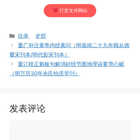
打赏支持网站
分
目录
、
史部
类
重广补注黄帝内经素问（明嘉靖二十九年顾从德
覆宋刊本/明代影宋刊本）
重订校正魁板句解消砂经节图地理诀要雪心赋
（明万历30年余氏怡庆堂刊）
发表评论
评
论