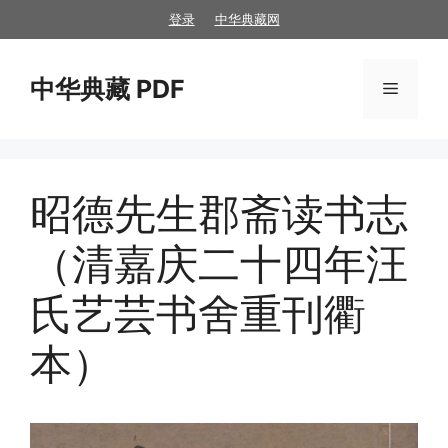
跳
登录
中华典藏网
至
内
中华典藏 PDF
容
菜
单
昭德先生郡斋读书志
（清嘉庆二十四年汪
氏艺芸书舍重刊衢
本）