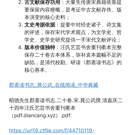
古文献保存功用
：大量失传唐宋典籍依靠提
要保留内容梗概，是考证中古文献存佚、版
本演变的核心史料；
文史考据依据
：提要中对经史诸子、诗文集
的评述，保存宋代学术观点，为文学史、哲
学史、史学史研究提供一手宋代文献评论；
版本价值独特
：汪氏艺芸书舍重刊衢本完整
保存二十卷古本体系，弥补袁本篇幅不足的
缺陷，是清代校勘、研读《郡斋读书志》的
核心善本。
郡斋读书志_晁公武_在线阅读_中华典藏
昭德先生郡斋读书志.二十卷.宋.晁公武撰.清嘉庆二
十四年汪氏艺芸书舍重刊衢本
（pdf.diancang.xyz）.pdf:
https://url19.ctfile.com/f/44710119-