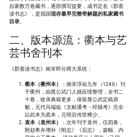
自家数万卷藏书，逐部撰写提要，成书定名《郡斋
读书志》，是我国
现存最早完整带解题的私家藏书
目录
。
二、版本源流：衢本与艺
芸书舍刊本
《郡斋读书志》南宋即分两大系统：
衢本（衢州本）
：南宋淳祐九年（1249）刊
于衢州，由晁公武门人姚应绩整理，全书二
十卷，收录典籍更多，保留晁公武定稿原
貌，元代马端临《文献通考・经籍考》完全
以此本为底本，元明后传世稀少。
袁本（袁州本）
：次年刊于袁州，仅四卷，
附赵希弁增补《附志》《后志》，篇幅、内