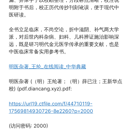
明附于书后，校正历代传抄刊刻讹误，便于现代中
医研读。
全书立足临床，不尚空论，折中滋阴、补气两大学
派，对后世内科杂病、妇科、儿科辨证施治影响深
远，既是研习明代金元医学传承的重要文献，也是
中医临床常备实用参考书。
明医杂著_王纶_在线阅读_中华典藏
明医杂著 (（明）王纶著；（明）薛已注；王新华点
校) (pdf.diancang.xyz).pdf:
https://url19.ctfile.com/f/44710119-
17569814930726-8e2260?p=2000
(访问密码: 2000)