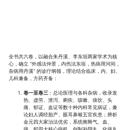
全书共六卷，以融合朱丹溪、李东垣两家学术为核
心，确立 “外感法仲景，内伤法东垣，热病用河间，
杂病用丹溪” 的诊疗纲领，理论结合临床，内、妇、
儿科兼备，方药齐备：
卷一至卷三
：总论医理与各科杂病，收录发
热、虚劳、泄泻、痢疾、咳嗽、痰饮、头
痛、郁证、血证等数十种内科常见病证，兼
论妇人调经胎产、眼耳鼻喉五官疾患；辨析
金元四大家治法优劣，系统阐释气、血、
痰、郁四大核心病机，创制补阴丸、化痰丸