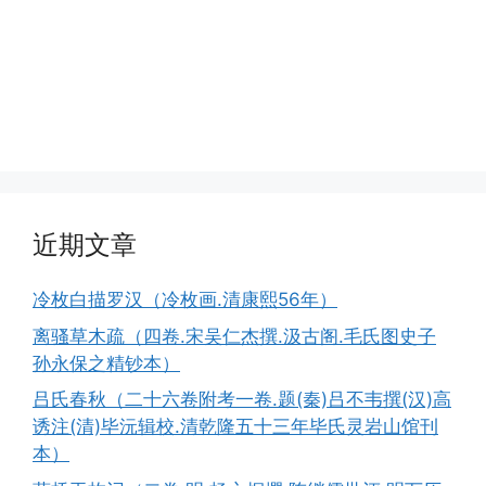
近期文章
冷枚白描罗汉（冷枚画.清康熙56年）
离骚草木疏（四卷.宋吴仁杰撰.汲古阁.毛氏图史子
孙永保之精钞本）
吕氏春秋（二十六卷附考一卷.题(秦)吕不韦撰(汉)高
诱注(清)毕沅辑校.清乾隆五十三年毕氏灵岩山馆刊
本）