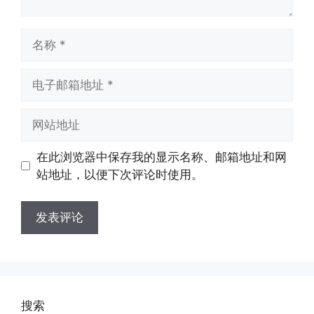
名
称
电
子
邮
网
箱
站
地
地
在此浏览器中保存我的显示名称、邮箱地址和网
址
址
站地址，以便下次评论时使用。
搜索