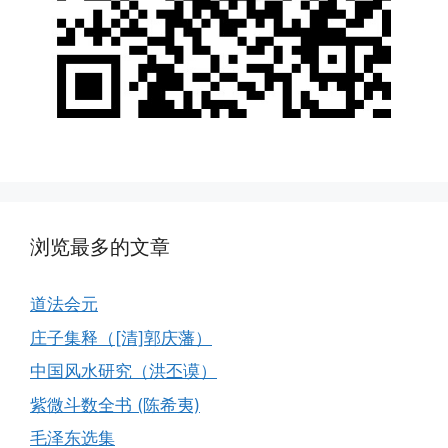
浏览最多的文章
道法会元
庄子集释（[清]郭庆藩）
中国风水研究（洪丕谟）
紫微斗数全书 (陈希夷)
毛泽东选集