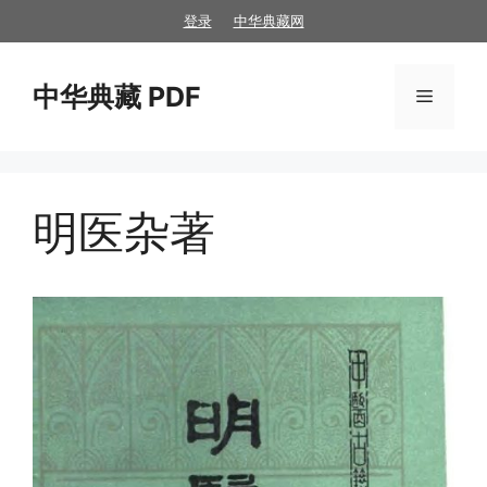
跳
登录
中华典藏网
至
内
中华典藏 PDF
容
菜
单
明医杂著