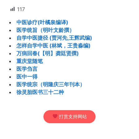
117
中医诊疗(叶橘泉编译)
医学统旨（明叶文龄撰）
自学中医捷径 (贾河先,王辉武编)
怎样自学中医 (林斌，王贵淼编)
万病回春(【明】龚廷贤撰)
重庆堂随笔
医学刍言
医中一得
医学统宗（明隆庆三年刊本）
徐灵胎医书三十二种
打赏支持网站