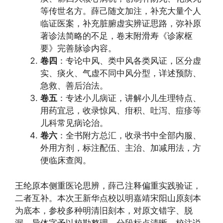
等传世名方。薛己随文加注，补充大量个人
临证医案，补充脏腑虚实辨证思路，弥补原
著诊法简略的不足，卷末附滑寿《诊家枢
要》完善脉诊内容。
卷四
：专论中风、类中风各类风证，区分虚
实、痰火、气虚不同中风分型，详述预防、
急救、善后治法。
卷五
：专述小儿病证，讲解小儿生理特点、
用药宜忌，收录惊风、疳积、吐泻、痘疹等
儿科常见病论治。
卷六
：全书附方总汇，收录书中全部内服、
外用方剂，标注配伍、主治、加减用法，方
便临床查阅。
王纶原本侧重医论思辨，薛己注释偏重实践验证，
二者互补。本次王新华点校以明嘉靖宋阳山原刻本
为底本，参校多种明清旧刻本，对原文错字、脱
漏、异体字予以校勘整理，分段标点清晰，校注说