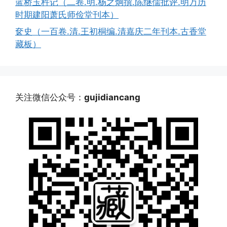
蓝桥玉杵记（二卷.明.杨之炯撰.陈继儒批评.明万历
时期建阳萧氏师俭堂刊本）
奁史（一百卷.清.王初桐编.清嘉庆二年刊本.古香堂
藏板）
关注微信公众号：
gujidiancang