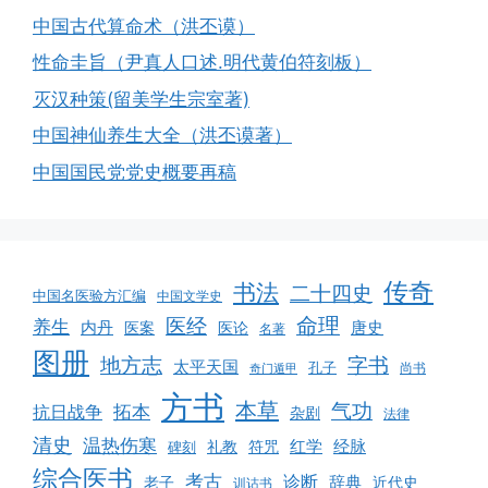
中国古代算命术（洪丕谟）
性命圭旨（尹真人口述.明代黄伯符刻板）
灭汉种策(留美学生宗室著)
中国神仙养生大全（洪丕谟著）
中国国民党党史概要再稿
传奇
书法
二十四史
中国名医验方汇编
中国文学史
命理
医经
养生
内丹
唐史
医案
医论
名著
图册
地方志
字书
太平天国
孔子
尚书
奇门遁甲
方书
本草
气功
拓本
抗日战争
杂剧
法律
清史
温热伤寒
红学
经脉
符咒
碑刻
礼教
综合医书
考古
诊断
辞典
老子
近代史
训诂书