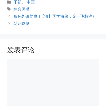
分
子部
、
中医
类
标
综合医书
签
形色外诊简摩 (【清】周学海著；金一飞校注)
阴证略例
发表评论
评
论