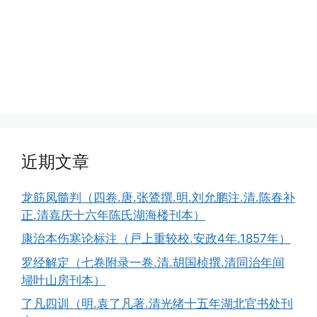
近期文章
龙筋凤髓判（四卷.唐.张鷟撰.明.刘允鹏注.清.陈春补
正.清嘉庆十六年陈氏湖海楼刊本）
康治本伤寒论标注（戸上重较校.安政4年.1857年）
罗经解定（七卷附录一卷.清.胡国桢撰.清同治年间
埽叶山房刊本）
了凡四训（明.袁了凡著.清光绪十五年湖北官书处刊