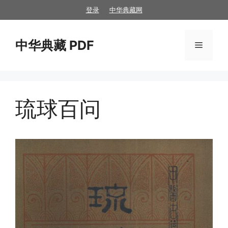
跳
登录
中华典藏网
至
内
中华典藏 PDF
容
菜
单
琉球百问