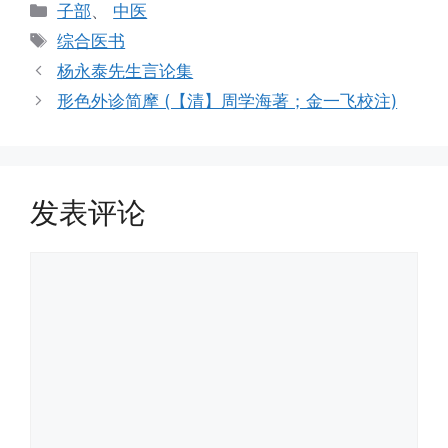
分
子部
、
中医
类
标
综合医书
签
杨永泰先生言论集
形色外诊简摩 (【清】周学海著；金一飞校注)
发表评论
评
论