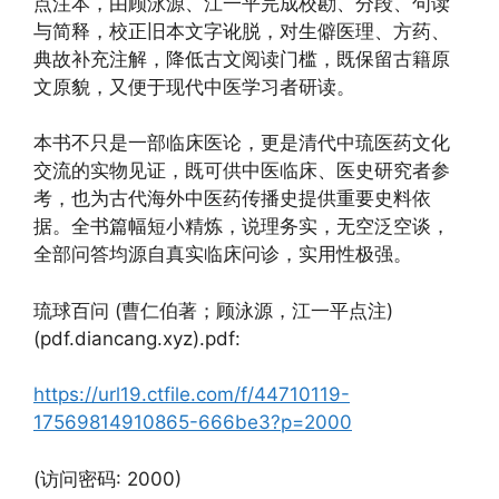
点注本，由顾泳源、江一平完成校勘、分段、句读
与简释，校正旧本文字讹脱，对生僻医理、方药、
典故补充注解，降低古文阅读门槛，既保留古籍原
文原貌，又便于现代中医学习者研读。
本书不只是一部临床医论，更是清代中琉医药文化
交流的实物见证，既可供中医临床、医史研究者参
考，也为古代海外中医药传播史提供重要史料依
据。全书篇幅短小精炼，说理务实，无空泛空谈，
全部问答均源自真实临床问诊，实用性极强。
琉球百问 (曹仁伯著；顾泳源，江一平点注)
(pdf.diancang.xyz).pdf:
https://url19.ctfile.com/f/44710119-
17569814910865-666be3?p=2000
(访问密码: 2000)