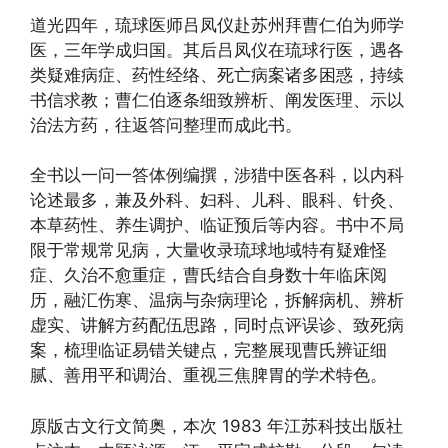
道光四年，琉球医师吕凤仪赴苏州拜曹仁伯为师学
医，三年学成归国。其后吕凤仪在琉球行医，遇各
类疑难病症、药性经络、死亡病案诸多困惑，持续
书信求教；曹仁伯逐条细致辨析、阐发医理、示以
治法方药，往返答问整理而成此书。
全书以一问一答体例编撰，涉猎中医各科，以内科
论述最多，兼及外科、妇科、儿科、眼科、针灸、
本草药性、养生调护、临证预后等内容。书中不局
限于常规常见病，大量收录琉球地域特有疑难怪
症、久治不愈重症，曹氏结合自身数十年临床阅
历，融汇伤寒、温病与杂病理论，拆解病机、辨析
虚实、讲解方药配伍思路，同时点评误诊、致死病
案，梳理临证易错关键点，完整展现曹氏辨证细
腻、善用平和调治、重视三焦脾胃的学术特色。
原版古文行文简奥，本次 1983 年江苏科技出版社