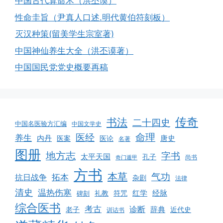
中国古代算命术（洪丕谟）
性命圭旨（尹真人口述.明代黄伯符刻板）
灭汉种策(留美学生宗室著)
中国神仙养生大全（洪丕谟著）
中国国民党党史概要再稿
传奇
书法
二十四史
中国名医验方汇编
中国文学史
命理
医经
养生
内丹
唐史
医案
医论
名著
图册
地方志
字书
太平天国
孔子
尚书
奇门遁甲
方书
本草
气功
拓本
抗日战争
杂剧
法律
清史
温热伤寒
红学
经脉
礼教
符咒
碑刻
综合医书
考古
诊断
辞典
老子
近代史
训诂书