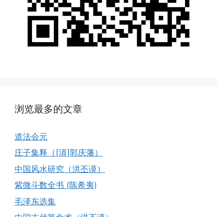
浏览最多的文章
道法会元
庄子集释（[清]郭庆藩）
中国风水研究（洪丕谟）
紫微斗数全书 (陈希夷)
毛泽东选集