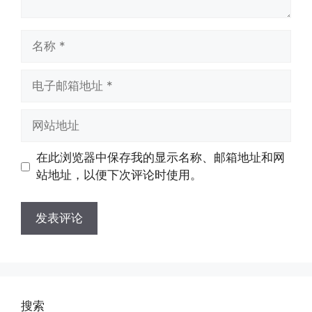
名
称
电
子
邮
网
箱
站
地
地
在此浏览器中保存我的显示名称、邮箱地址和网
址
址
站地址，以便下次评论时使用。
搜索