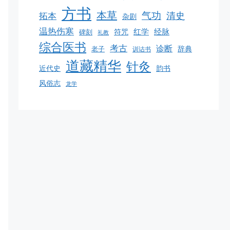
方书
本草
气功
清史
拓本
杂剧
温热伤寒
红学
经脉
碑刻
符咒
礼教
综合医书
考古
诊断
老子
辞典
训诂书
道藏精华
针灸
韵书
近代史
风俗志
龙学