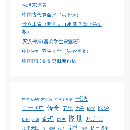
毛泽东选集
中国古代算命术（洪丕谟）
性命圭旨（尹真人口述.明代黄伯符刻
板）
灭汉种策(留美学生宗室著)
中国神仙养生大全（洪丕谟著）
中国国民党党史概要再稿
书法
中国名医验方汇编
中国文学史
传奇
二十四史
医经
养生
内丹
医案
图册
命理
地方志
唐史
医论
名著
字书
抗日战争
太平天国
孔子
尚书
奇门遁甲