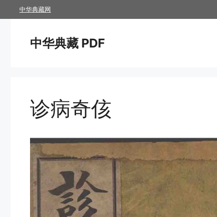
跳
中华典藏网
至
内
中华典藏 PDF
容
诊病奇侅