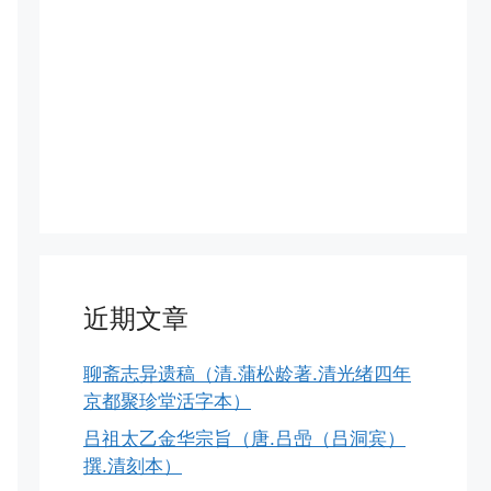
近期文章
聊斋志异遗稿（清.蒲松龄著.清光绪四年
京都聚珍堂活字本）
吕祖太乙金华宗旨（唐.吕喦（吕洞宾）
撰.清刻本）