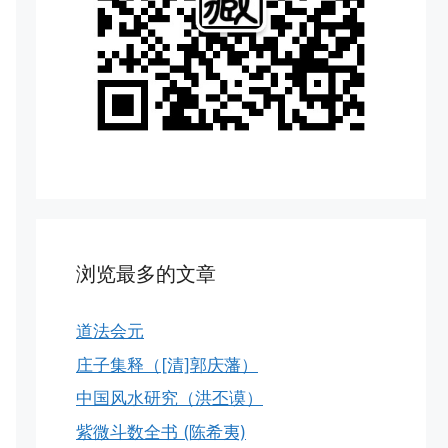
浏览最多的文章
道法会元
庄子集释（[清]郭庆藩）
中国风水研究（洪丕谟）
紫微斗数全书 (陈希夷)