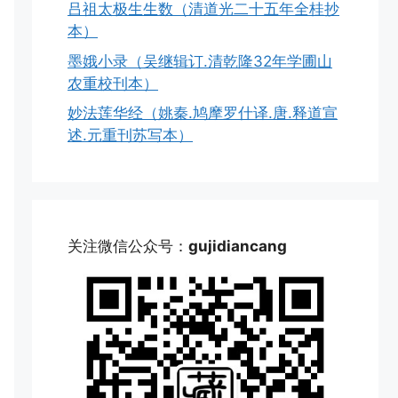
吕祖太极生生数（清道光二十五年全桂抄
本）
墨娥小录（吴继辑订.清乾隆32年学圃山
农重校刊本）
妙法莲华经（姚秦.鸠摩罗什译.唐.释道宣
述.元重刊苏写本）
关注微信公众号：
gujidiancang