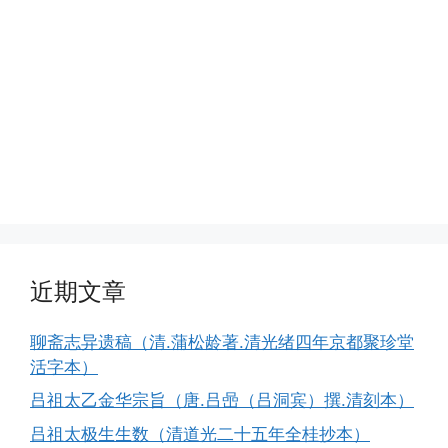
近期文章
聊斋志异遗稿（清.蒲松龄著.清光绪四年京都聚珍堂
活字本）
吕祖太乙金华宗旨（唐.吕喦（吕洞宾）撰.清刻本）
吕祖太极生生数（清道光二十五年全桂抄本）