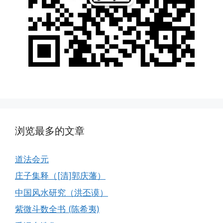
浏览最多的文章
道法会元
庄子集释（[清]郭庆藩）
中国风水研究（洪丕谟）
紫微斗数全书 (陈希夷)