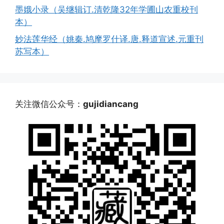
墨娥小录（吴继辑订.清乾隆32年学圃山农重校刊
本）
妙法莲华经（姚秦.鸠摩罗什译.唐.释道宣述.元重刊
苏写本）
关注微信公众号：
gujidiancang