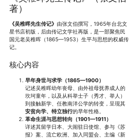
著）
《吴稚晖先生传记》
由张文伯撰写，1965年台北文
星书店初版，后由传记文学社再版，是一部聚焦民
国元老吴稚晖（1865—1953）生平与思想的权威传
记。
核心内容
早年身世与求学（1865—1900）
记述吴稚晖幼年丧母、由外祖母抚养成人的
坎坷童年，以及从科举士子（秀才、举人）
到接触新学、任教南洋公学的转变，呈现其
安贫向学、特立独行
的早年性格。
革命生涯与思想转向（1901—1911）
详述其留学日本、大闹驻日使馆、参与《苏
报》案、流亡欧洲、加入同盟会、主编《新