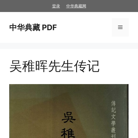
跳
登录
中华典藏网
至
内
中华典藏 PDF
容
菜
单
吴稚晖先生传记