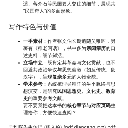
适、蒋介石等民国要人交往的细节，展现其
“民国奇人”的多面形象。
写作特色与价值
一手素材
：作者张文伯长期追随吴稚晖，另
著有《稚老闲话》，书中多为
亲闻亲历
的口
述史料，细节鲜活。
立场中立
：既肯定其革命与文化贡献，也不
回避其政治争议与思想偏激（如反传统、废
汉字），呈现
复杂多元
的人物全貌。
学术参考
：系统梳理吴稚晖的生平脉络与思
想演变，是研究
民国思想史、文化史、教育
史
的重要参考文献。
要不要我把这本书的
核心章节与对应页码
整
理给你，方便快速查阅？
吴稚晖先生传记 (张文伯) (pdf.diancang.xyz).pdf: