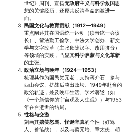
世纪》周刊、宣扬
无政府主义与科学救国
思
想的关键经历，还原其反清革命的激进一
面。
民国文化与教育贡献（1912—1949）
重点阐述其在国语统一运动（读音统一会议
长）、留法勤工俭学、中法大学创办、新文
学与文字改革（主张废除汉字、改用拼音）
等领域的实践，凸显其
科学启蒙与文化革新
的主张。
政治立场与晚年（1924—1953）
梳理其作为国民党元老，支持蒋介石、参与
西山会议、抗战后淡出政坛、1949年赴台的
政治轨迹，兼及晚年生活、学术著述（如
《一个新信仰的宇宙观及人生观》）与1953
年在台逝世的结局。
性格与交游
刻画其
嬉笑怒骂、怪诞率真
的个性（好骂
人、善笔战），以及与蔡元培、章太炎、胡