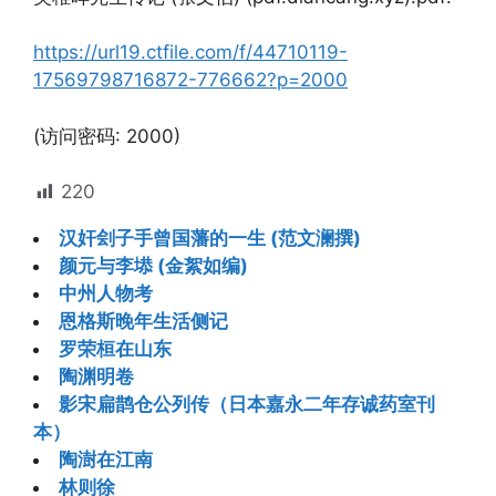
https://url19.ctfile.com/f/44710119-
17569798716872-776662?p=2000
(访问密码: 2000)
220
汉奸刽子手曾国藩的一生 (范文澜撰)
颜元与李塨 (金絮如编)
中州人物考
恩格斯晚年生活侧记
罗荣桓在山东
陶渊明卷
影宋扁鹊仓公列传（日本嘉永二年存诚药室刊
本）
陶澍在江南
林则徐