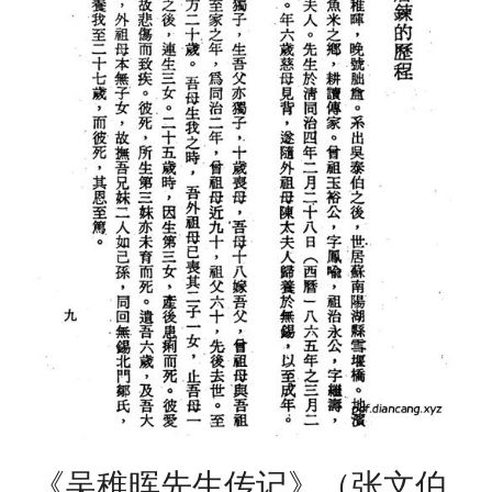
《吴稚晖先生传记》（张文伯