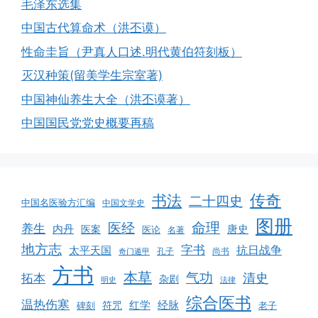
毛泽东选集
中国古代算命术（洪丕谟）
性命圭旨（尹真人口述.明代黄伯符刻板）
灭汉种策(留美学生宗室著)
中国神仙养生大全（洪丕谟著）
中国国民党党史概要再稿
书法
传奇
二十四史
中国名医验方汇编
中国文学史
图册
命理
医经
养生
内丹
唐史
医案
医论
名著
地方志
字书
抗日战争
太平天国
孔子
尚书
奇门遁甲
方书
本草
气功
清史
拓本
杂剧
明史
法律
综合医书
温热伤寒
红学
经脉
碑刻
符咒
老子