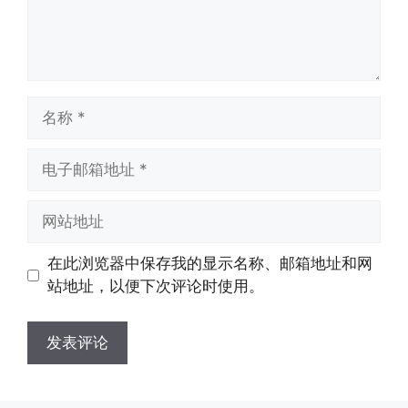
名
称
电
子
邮
网
箱
站
地
地
在此浏览器中保存我的显示名称、邮箱地址和网
址
址
站地址，以便下次评论时使用。