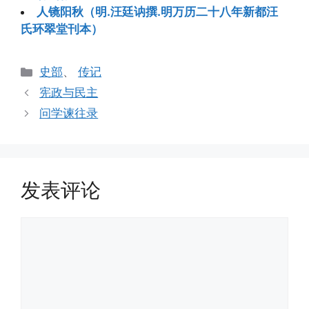
人镜阳秋（明.汪廷讷撰.明万历二十八年新都汪
氏环翠堂刊本）
分
史部
、
传记
类
宪政与民主
问学谏往录
发表评论
评
论