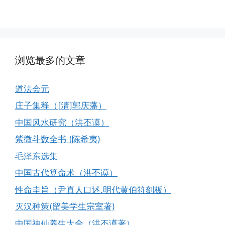
浏览最多的文章
道法会元
庄子集释（[清]郭庆藩）
中国风水研究（洪丕谟）
紫微斗数全书 (陈希夷)
毛泽东选集
中国古代算命术（洪丕谟）
性命圭旨（尹真人口述.明代黄伯符刻板）
灭汉种策(留美学生宗室著)
中国神仙养生大全（洪丕谟著）