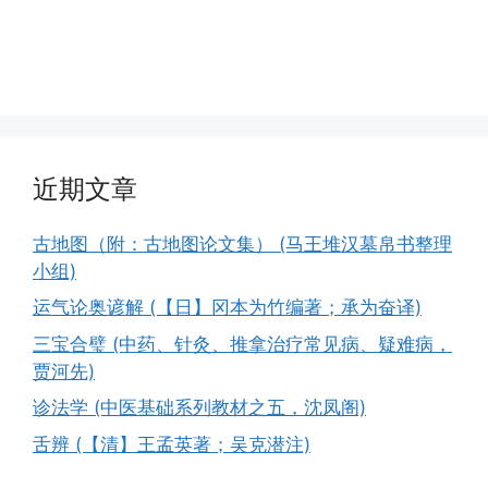
近期文章
古地图（附：古地图论文集） (马王堆汉墓帛书整理
小组)
运气论奥谚解 (【日】冈本为竹编著；承为奋译)
三宝合璧 (中药、针灸、推拿治疗常见病、疑难病，
贾河先)
诊法学 (中医基础系列教材之五，沈凤阁)
舌辨 (【清】王孟英著；吴克潜注)