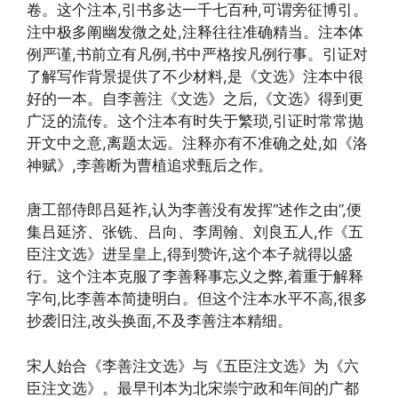
卷。这个注本,引书多达一千七百种,可谓旁征博引。
注中极多阐幽发微之处,注释往往准确精当。注本体
例严谨,书前立有凡例,书中严格按凡例行事。引证对
了解写作背景提供了不少材料,是《文选》注本中很
好的一本。自李善注《文选》之后,《文选》得到更
广泛的流传。这个注本有时失于繁琐,引证时常常抛
开文中之意,离题太远。注释亦有不准确之处,如《洛
神赋》,李善断为曹植追求甄后之作。
唐工部侍郎吕延祚,认为李善没有发挥“述作之由”,便
集吕延济、张铣、吕向、李周翰、刘良五人,作《五
臣注文选》进呈皇上,得到赞许,这个本子就得以盛
行。这个注本克服了李善释事忘义之弊,着重于解释
字句,比李善本简捷明白。但这个注本水平不高,很多
抄袭旧注,改头换面,不及李善注本精细。
宋人始合《李善注文选》与《五臣注文选》为《六
臣注文选》。最早刊本为北宋崇宁政和年间的广都