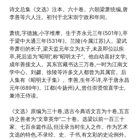
诗文总集《文选》注本。六十卷。六朝梁萧统编,唐
李善等六人注。初刊于北宋崇宁政和年间。
萧统,字德施,小字维摩。生于齐永元三年(501年),卒
于梁中大通三年(531年)。兰陵(今属江苏)人。梁武
帝萧衍的长子,梁天监元年立为太子,未及即位以疾
卒,死后追为“昭明”,称“昭明太子”。他自幼喜好文学,
成年善接文人。其东宫藏书达三万卷,一时为江南文
学中心。刘勰、徐陵等许多文人都曾为其属官。后
人集有《昭明太子集》。李善,生年不详,卒于唐永昌
元年(689年)。江都(今扬州)人,曾任崇贤馆直学士,
兼沛王侍读。
《文选》原编为三十卷,选古今典诰文言为十卷,五言
诗之善者为“文章英华”二十卷。选梁以前一百三十
家、七百余篇作品,但没录当时生人之作。作为艺术
文选的特色,不录经、史、子书,有文彩的史论例外。