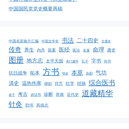
中国国民党党史概要再稿
书法
二十四史
中国名医验方汇编
中国文学史
交通史
传奇
命理
医经
养生
唐史
医案
内丹
医论
名著
图册
地方志
字书
太平天国
孔子
尚书
奇门遁甲
方书
本草
气功
拓本
抗日战争
杂剧
明史
综合医书
清史
温热伤寒
红学
经脉
碑刻
符咒
道藏精华
考古
诊断
辞典
近代史
训诂书
老子
针灸
韵书
风俗志