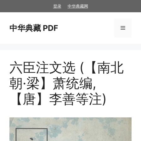
跳
登录
中华典藏网
至
内
中华典藏 PDF
容
菜
单
六臣注文选 (【南北
朝·梁】萧统编,
【唐】李善等注)