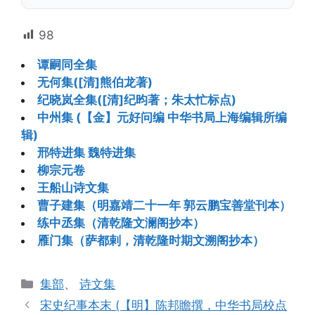
98
谭嗣同全集
无何集([清]熊伯龙著)
纪晓岚全集([清]纪昀著；朱太忙标点)
中州集 (【金】元好问编 中华书局上海编辑所编
辑)
邢特进集 魏特进集
柳宗元卷
王船山诗文集
曹子建集（明嘉靖二十一年 郭云鹏宝善堂刊本）
练中丞集（清乾隆文澜阁抄本）
雁门集（萨都剌，清乾隆时期文溯阁抄本）
分
集部
、
诗文集
类
宋史纪事本末 (【明】陈邦瞻撰，中华书局校点