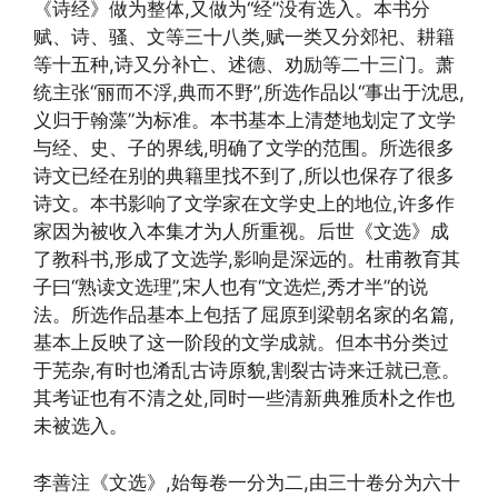
《诗经》做为整体,又做为“经”没有选入。本书分
赋、诗、骚、文等三十八类,赋一类又分郊祀、耕籍
等十五种,诗又分补亡、述德、劝励等二十三门。萧
统主张“丽而不浮,典而不野”,所选作品以“事出于沈思,
义归于翰藻”为标准。本书基本上清楚地划定了文学
与经、史、子的界线,明确了文学的范围。所选很多
诗文已经在别的典籍里找不到了,所以也保存了很多
诗文。本书影响了文学家在文学史上的地位,许多作
家因为被收入本集才为人所重视。后世《文选》成
了教科书,形成了文选学,影响是深远的。杜甫教育其
子曰“熟读文选理”,宋人也有“文选烂,秀才半”的说
法。所选作品基本上包括了屈原到梁朝名家的名篇,
基本上反映了这一阶段的文学成就。但本书分类过
于芜杂,有时也淆乱古诗原貌,割裂古诗来迁就已意。
其考证也有不清之处,同时一些清新典雅质朴之作也
未被选入。
李善注《文选》,始每卷一分为二,由三十卷分为六十