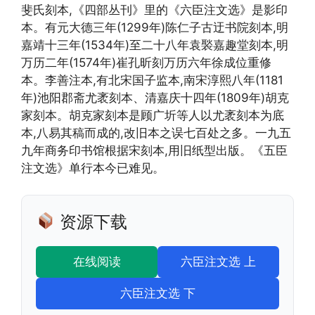
斐氏刻本,《四部丛刊》里的《六臣注文选》是影印
本。有元大德三年(1299年)陈仁子古迂书院刻本,明
嘉靖十三年(1534年)至二十八年袁褧嘉趣堂刻本,明
万历二年(1574年)崔孔昕刻万历六年徐成位重修
本。李善注本,有北宋国子监本,南宋淳熙八年(1181
年)池阳郡斋尤袤刻本、清嘉庆十四年(1809年)胡克
家刻本。胡克家刻本是顾广圻等人以尤袤刻本为底
本,八易其稿而成的,改旧本之误七百处之多。一九五
九年商务印书馆根据宋刻本,用旧纸型出版。《五臣
注文选》单行本今已难见。
资源下载
在线阅读
六臣注文选 上
六臣注文选 下