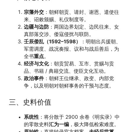
宗藩外交
：朝鲜朝贡、请封、谢恩、遣使往
来、诏敕颁赐、礼仪制度等。
边疆与边防
：两国边界划定、边民往来、女
真部落交涉、倭寇侵扰与联防。
壬辰倭乱（1592–1598）
：明朝出兵援朝、
军需调度、战况奏报、议和与战后善后，为
全书
重点
。
经济与文化
：朝贡贸易、互市、赏赐与贡
品、书籍 / 典籍交流、使臣文化互动。
政治事件
：朝鲜王位继承、政变、内部党
争，以及明朝对朝鲜事务的干预与态度。
三、史料价值
系统性
：将分散于 2900 余卷《明实录》中
的零散史料
汇为一编
，极大降低检索难度。
原始性
：直接转录官方档案，
未经后世篡