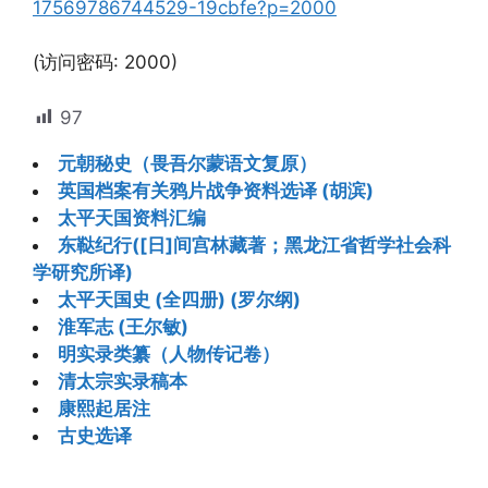
17569786744529-19cbfe?p=2000
(访问密码: 2000)
97
元朝秘史（畏吾尔蒙语文复原）
英国档案有关鸦片战争资料选译 (胡滨)
太平天国资料汇编
东鞑纪行([日]间宫林藏著；黑龙江省哲学社会科
学研究所译)
太平天国史 (全四册) (罗尔纲)
淮军志 (王尔敏)
明实录类纂（人物传记卷）
清太宗实录稿本
康熙起居注
古史选译