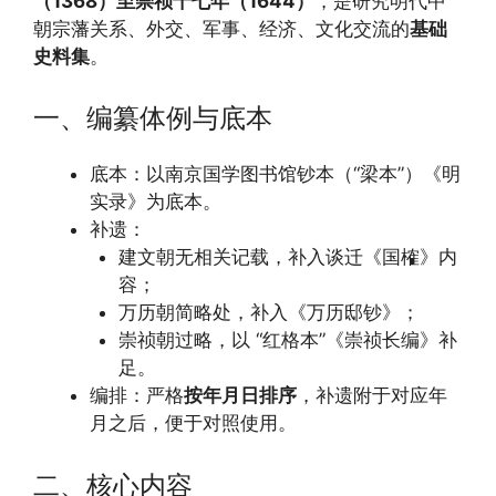
（1368）至崇祯十七年（1644）
，是研究明代中
朝宗藩关系、外交、军事、经济、文化交流的
基础
史料集
。
一、编纂体例与底本
底本：以南京国学图书馆钞本（“梁本”）《明
实录》为底本。
补遗：
建文朝无相关记载，补入谈迁《国榷》内
容；
万历朝简略处，补入《万历邸钞》；
崇祯朝过略，以 “红格本”《崇祯长编》补
足。
编排：严格
按年月日排序
，补遗附于对应年
月之后，便于对照使用。
二、核心内容