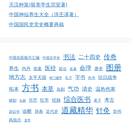
灭汉种策(留美学生宗室著)
中国神仙养生大全（洪丕谟著）
中国国民党党史概要再稿
书法
传奇
二十四史
中国名医验方汇编
中国文学史
图册
命理
医经
养生
内丹
唐史
医案
医论
名著
地方志
字书
抗日战争
太平天国
孔子
尚书
奇门遁甲
方书
本草
气功
清史
拓本
温热伤寒
杂剧
综合医书
考古
红学
经脉
碑刻
符咒
老子
礼教
道藏精华
针灸
诊断
韵书
辞典
近代史
训诂书
风俗志
龙学