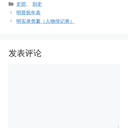
分
史部
、
别史
类
明督抚年表
明实录类纂（人物传记卷）
发表评论
评
论