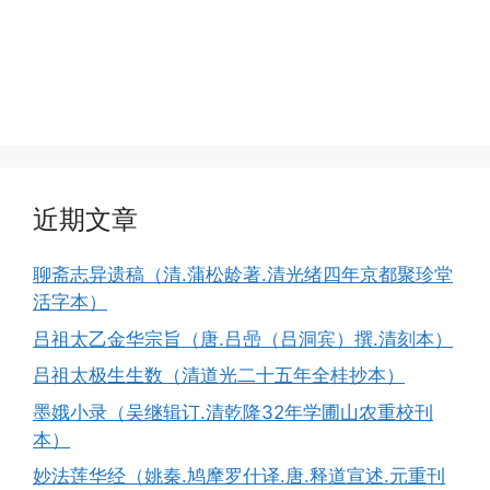
近期文章
聊斋志异遗稿（清.蒲松龄著.清光绪四年京都聚珍堂
活字本）
吕祖太乙金华宗旨（唐.吕喦（吕洞宾）撰.清刻本）
吕祖太极生生数（清道光二十五年全桂抄本）
墨娥小录（吴继辑订.清乾隆32年学圃山农重校刊
本）
妙法莲华经（姚秦.鸠摩罗什译.唐.释道宣述.元重刊