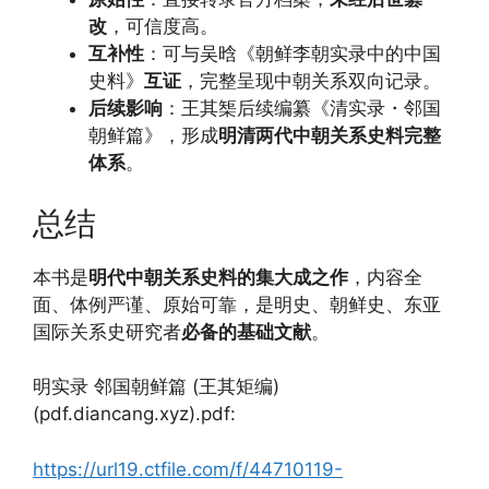
改
，可信度高。
互补性
：可与吴晗《朝鲜李朝实录中的中国
史料》
互证
，完整呈现中朝关系双向记录。
后续影响
：王其榘后续编纂《清实录・邻国
朝鲜篇》，形成
明清两代中朝关系史料完整
体系
。
总结
本书是
明代中朝关系史料的集大成之作
，内容全
面、体例严谨、原始可靠，是明史、朝鲜史、东亚
国际关系史研究者
必备的基础文献
。
明实录 邻国朝鲜篇 (王其矩编)
(pdf.diancang.xyz).pdf:
https://url19.ctfile.com/f/44710119-