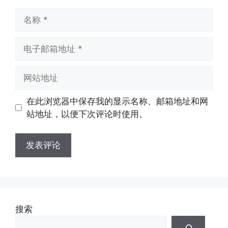
名
称
电
子
邮
网
箱
站
地
地
在此浏览器中保存我的显示名称、邮箱地址和网
址
址
站地址，以便下次评论时使用。
搜索