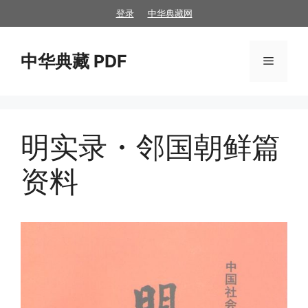
跳
登录
中华典藏网
至
内
中华典藏 PDF
容
菜
单
明实录・邻国朝鲜篇
资料