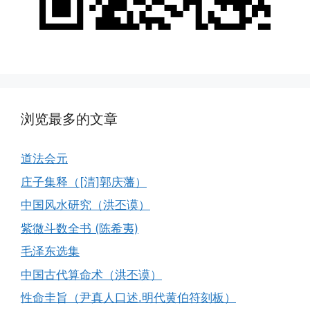
浏览最多的文章
道法会元
庄子集释（[清]郭庆藩）
中国风水研究（洪丕谟）
紫微斗数全书 (陈希夷)
毛泽东选集
中国古代算命术（洪丕谟）
性命圭旨（尹真人口述.明代黄伯符刻板）