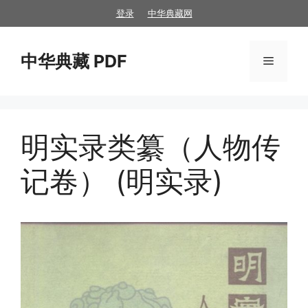
跳
登录
中华典藏网
至
内
中华典藏 PDF
容
菜
单
明实录类纂（人物传
记卷） (明实录)