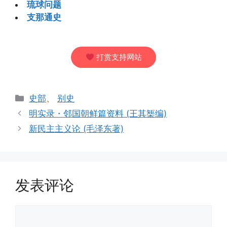
琉球问题
支那通史
打赏支持网站
分
史部
、
别史
类
明实录・邻国朝鲜篇资料 (王其榘编)
新民主主义论 (毛泽东著)
发表评论
评
论