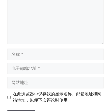
名
称
电
子
邮
网
箱
站
地
地
在此浏览器中保存我的显示名称、邮箱地址和网
址
址
站地址，以便下次评论时使用。