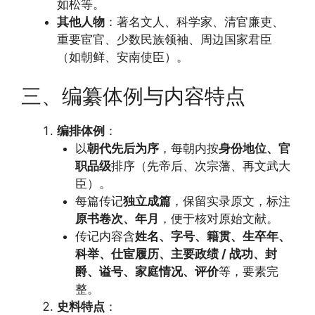
如松等。
其他人物
：著名文人、科学家、清官廉吏、
重要宦官、少数民族领袖、周边国家君臣
（如朝鲜、安南使臣）。
三、编纂体例与内容特点
编排体例
：
以
朝代先后为序
，每朝内按
身份地位、官
职品级
排序（先帝后、次宗藩、再文武大
臣）。
每篇传记
独立成篇
，保留实录原文，标注
原书卷次、年月
，便于核对原始文献。
传记内容含
姓名、字号、籍贯、生卒年、
科举、仕宦履历、主要政绩 / 战功、封
爵、谥号、家庭情况、评价
等，要素完
整。
史料特点
：