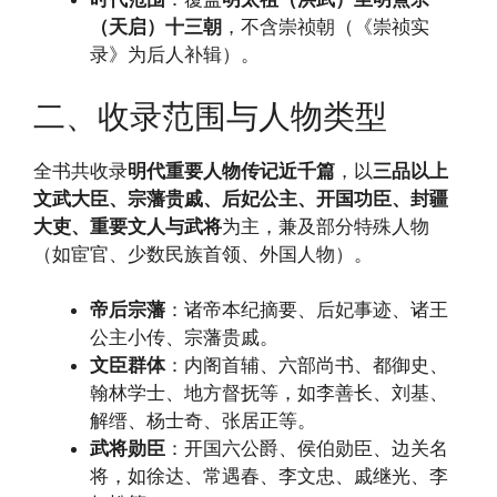
（天启）十三朝
，不含崇祯朝（《崇祯实
录》为后人补辑）。
二、收录范围与人物类型
全书共收录
明代重要人物传记近千篇
，以
三品以上
文武大臣、宗藩贵戚、后妃公主、开国功臣、封疆
大吏、重要文人与武将
为主，兼及部分特殊人物
（如宦官、少数民族首领、外国人物）。
帝后宗藩
：诸帝本纪摘要、后妃事迹、诸王
公主小传、宗藩贵戚。
文臣群体
：内阁首辅、六部尚书、都御史、
翰林学士、地方督抚等，如李善长、刘基、
解缙、杨士奇、张居正等。
武将勋臣
：开国六公爵、侯伯勋臣、边关名
将，如徐达、常遇春、李文忠、戚继光、李