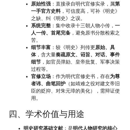
原始性强
：直接录自明代官修实录，属
第
一手官方史料
，可信度高，可补《明史》
之缺、纠《明史》之误。
系统完整
：集中收录十三朝人物小传，
一
人一传、首尾完备
，避免原书分散检索之
苦。
细节丰富
：较《明史》列传更
原始、具
体
，含大量
奏疏原文、诏旨、对话、事件
细节
，如官员弹劾、皇帝批复、军事决策
过程等。
官修立场
：作为明代官修史书，存在
为尊
者讳、曲笔回护
（如靖难之役对建文帝旧
臣的贬抑、对朱元璋的美化），需辩证使
用。
四、学术价值与用途
明史研究基础文献
：是
明代人物研究的核心