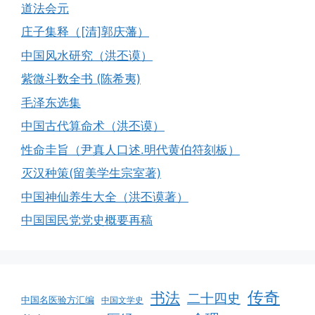
道法会元
庄子集释（[清]郭庆藩）
中国风水研究（洪丕谟）
紫微斗数全书 (陈希夷)
毛泽东选集
中国古代算命术（洪丕谟）
性命圭旨（尹真人口述.明代黄伯符刻板）
灭汉种策(留美学生宗室著)
中国神仙养生大全（洪丕谟著）
中国国民党党史概要再稿
传奇
书法
二十四史
中国名医验方汇编
中国文学史