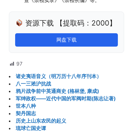
查《崇祯实录》《崇祯长编》等。
资源下载 【提取码：2000】
网盘下载
97
诸史夷语音义（明万历十八年序刊本）
八一三淞沪抗战
鸦片战争前中英通商史 (格林堡, 康成)
军绅政权——近代中国的军阀时期(陈志让著)
世本八种
契丹国志
历史上山东农民的起义
琉球亡国史谭