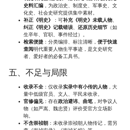
史料汇编
，为政治史、制度史、军事史、文
化史、社会史研究提供集中素材。
补正《明史》
：可
补充《明史》未载人物
、
纠正《明史》记载错误
、
还原历史细节
（如
生卒年、官职、事件经过）。
检索便捷
：分类编排、标注清晰，
便于快速
查阅
明代重要人物生平事迹，是文史研究
者、爱好者的必备工具书。
五、不足与局限
收录不全
：仅收录
实录中有小传的人物
，大
量中低级官员、文人、平民未收录。
官修偏见
：存在
政治避讳、曲笔
，对争议人
物（如严嵩、魏忠贤）评价受官方立场影
响。
不含崇祯朝
：未收录崇祯朝人物传记，需另