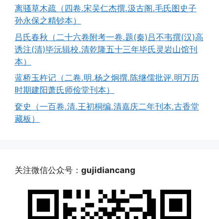
离骚草木疏（四卷.宋吴仁杰撰.汲古阁.毛氏图史子
孙永保之精钞本）
吕氏春秋（二十六卷附考一卷.题(秦)吕不韦撰(汉)高
诱注(清)毕沅辑校.清乾隆五十三年毕氏灵岩山馆刊
本）
蓝桥玉杵记（二卷.明.杨之炯撰.陈继儒批评.明万历
时期建阳萧氏师俭堂刊本）
奁史（一百卷.清.王初桐编.清嘉庆二年刊本.古香堂
藏板）
关注微信公众号：
gujidiancang