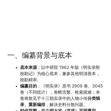
一、编纂背景与底本
底本来源
：以中研院 1962 年版《明实录附
校勘记》为核心底本，兼参其他明清善本，
校勘精审。
编纂目的
：《明实录》原书 2909 卷、3045
卷（不同统计），卷帙浩繁、检索困难；本
卷将散见于十三朝实录中的人物小传
分类辑
录、重新编排
，解决史料分散问题。
时代范围
：覆盖
明太祖（洪武）至明熹宗