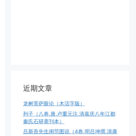
近期文章
龙树菩萨眼论（木活字版）
列子（八卷.唐.卢重元注.清嘉庆八年江都
秦氏石研斋刊本）
吕新吾先生闺范图说（4卷.明吕坤撰.清康