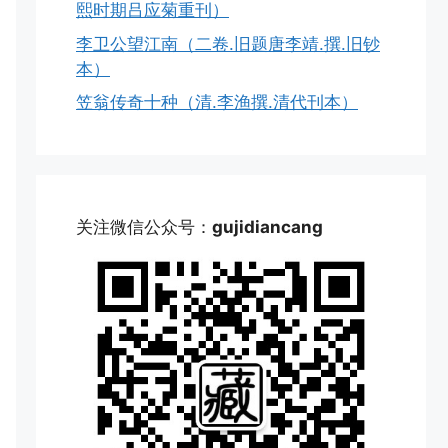
熙时期吕应菊重刊）
李卫公望江南（二卷.旧题唐李靖.撰.旧钞
本）
笠翁传奇十种（清.李渔撰.清代刊本）
关注微信公众号：
gujidiancang