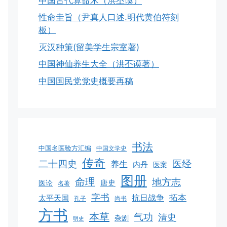
中国古代算命术（洪丕谟）
性命圭旨（尹真人口述.明代黄伯符刻
板）
灭汉种策(留美学生宗室著)
中国神仙养生大全（洪丕谟著）
中国国民党党史概要再稿
书法
中国名医验方汇编
中国文学史
传奇
二十四史
医经
养生
内丹
医案
图册
命理
地方志
唐史
医论
名著
字书
拓本
抗日战争
太平天国
孔子
尚书
方书
本草
气功
清史
杂剧
明史