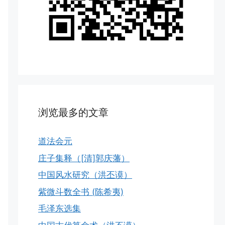
浏览最多的文章
道法会元
庄子集释（[清]郭庆藩）
中国风水研究（洪丕谟）
紫微斗数全书 (陈希夷)
毛泽东选集