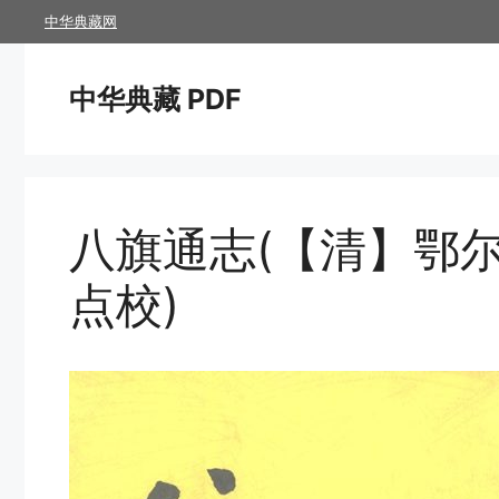
跳
中华典藏网
至
内
中华典藏 PDF
容
八旗通志(【清】鄂尔
点校)