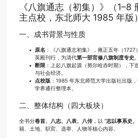
《八旗通志（初集）》（1–8
主点校，东北师大 1985 年版
一、成书背景与性质
原名
：《八旗通志初集》，雍正五年（1727
英殿刊行，为清代
第一部官修八旗制度专史
断限
：上起八旗起源（努尔哈赤时期），下
与社会经济。
点校版
：1985 年东北师范大学出版社出版
学界通行整理本。
二、整体结构（四大板块）
全书分
卷首、八志、八表、八传
，以 “
志以事系史、
籍、土地、职官、选举、人物等核心内容。