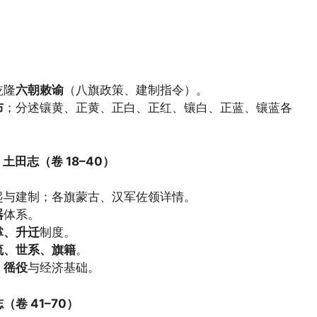
乾隆
六朝敕谕
（八旗政策、建制指令）。
布
；分述镶黄、正黄、正白、正红、镶白、正蓝、镶蓝各
田志（卷 18–40）
起与建制；各旗蒙古、汉军佐领详情。
器
体系。
掌、升迁
制度。
流、世系、旗籍
。
、徭役
与经济基础。
卷 41–70）