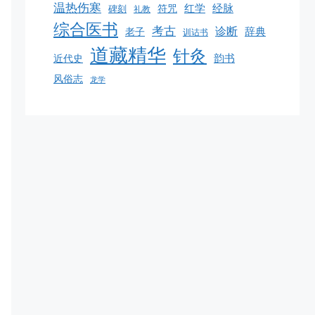
温热伤寒
红学
经脉
符咒
碑刻
礼教
综合医书
考古
诊断
辞典
老子
训诂书
道藏精华
针灸
韵书
近代史
风俗志
龙学