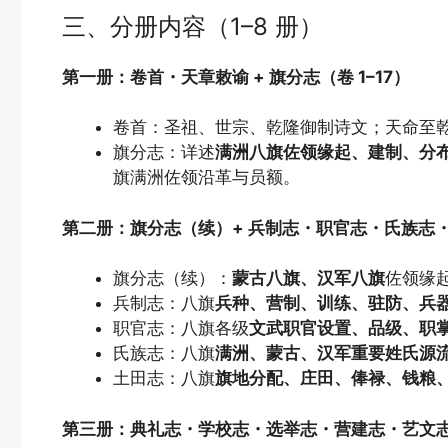
三、分册内容（1–8 册）
第一册：卷首・天章敕谕 + 旗分志（卷 1–17）
卷首：圣祖、世宗、乾隆御制诗文；天命至
旗分志：详述
满洲八旗佐领缘起、建制、分
旗满洲佐领沿革与员额。
第二册：旗分志（续）+ 兵制志・职官志・氏族志・土
旗分志（续）：
蒙古八旗、汉军八旗
佐领缘
兵制志：八旗
兵种、营制、训练、驻防、兵
职官志：八旗各级
文武职官设置、品级、职
氏族志：八旗
满洲、蒙古、汉军重要姓氏源
土田志：八旗
旗地分配、庄田、俸禄、钱粮
第三册：典礼志・学校志・选举志・营建志・艺文志（