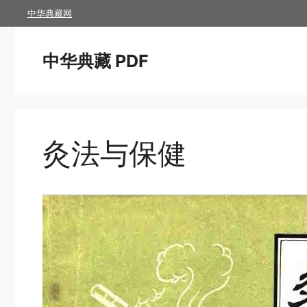
跳
中华典藏网
至
内
中华典藏 PDF
容
灸法与保健