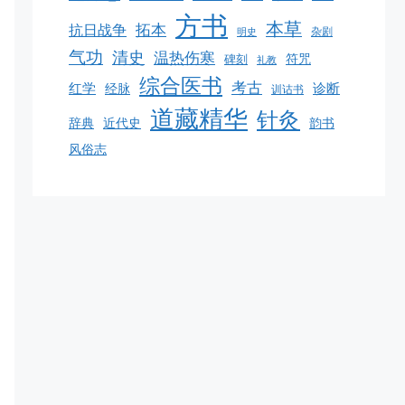
方书
本草
拓本
抗日战争
杂剧
明史
气功
清史
温热伤寒
碑刻
符咒
礼教
综合医书
考古
红学
诊断
经脉
训诂书
道藏精华
针灸
韵书
辞典
近代史
风俗志