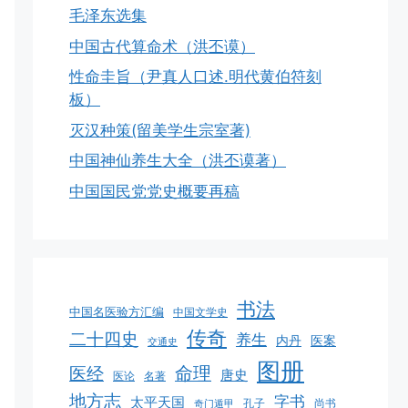
毛泽东选集
中国古代算命术（洪丕谟）
性命圭旨（尹真人口述.明代黄伯符刻
板）
灭汉种策(留美学生宗室著)
中国神仙养生大全（洪丕谟著）
中国国民党党史概要再稿
书法
中国名医验方汇编
中国文学史
传奇
二十四史
养生
医案
内丹
交通史
图册
命理
医经
唐史
医论
名著
地方志
字书
太平天国
孔子
尚书
奇门遁甲