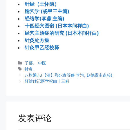
针经（王怀隐）
腧穴学 (杨甲三主编)
经络学(李鼎 主编)
十四经穴图谱 (日本本间祥白)
经穴主治症的研究 (日本本间祥白)
针灸处方集
针灸甲乙经校释
分
子部
、
中医
类
标
针灸
签
八旗通志(【清】鄂尔泰等修 李洵, 赵德贵主点校)
轩辕碑记医学祝由十三科
发表评论