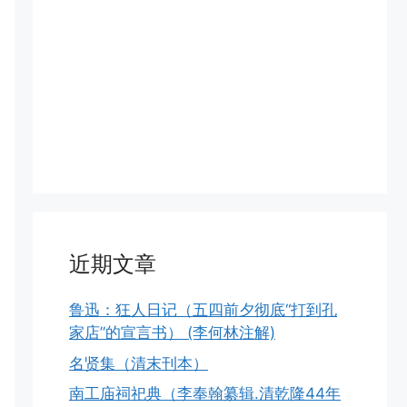
近期文章
鲁迅：狂人日记（五四前夕彻底“打到孔
家店”的宣言书） (李何林注解)
名贤集（清末刊本）
南工庙祠祀典（李奉翰纂辑.清乾隆44年