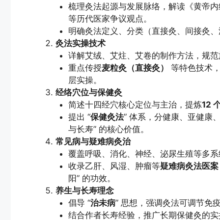
梳理灸法起源与发展脉络，解读《黄帝内经
等历代医家争议观点。
明确灸法定义、分类（直接灸、间接灸、
灸法实操技术
详解艾绒、艾炷、艾卷的制作方法，规范
重点传授
麦粒灸（直接灸）
等特色技术，
层实操。
经络穴位与保健灸
简述十四经穴核心定位与主治，提炼
12
提出 “
保健灸法
” 体系，分健康、亚健康
与长寿” 的核心价值。
常见病与疑难病灸治
覆盖呼吸、消化、神经、泌尿生殖等多系
收录乙肝、风湿、肿瘤等
疑难病灸法医案
阳” 的功效。
养生与长寿理念
倡导 “
治未病
” 思想，强调灸法可调节免
结合作者长寿经验，推广长期保健灸的实