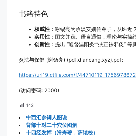
书籍特色
权威性
：谢锡亮为承淡安嫡传弟子，从医近 
实用性
：图文并茂、语言通俗，理论与实操
创新性
：提出 “通督温阳灸”“扶正祛邪灸”
灸法与保健 (谢钖亮) (pdf.diancang.xyz).pdf:
https://url19.ctfile.com/f/44710119-1756978
(访问密码: 2000)
142
中西汇参铜人图说
背部十对二十穴位图解
十四经发挥（滑寿著，薛铠校）