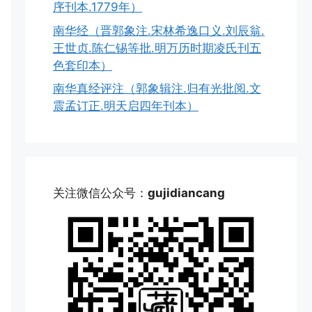
序刊本.1779年）
南华经（晋郭象注.宋林希逸口义.刘辰翁.
王世贞.陈仁锡等批.明万历时期凌氏刊五
色套印本）
南华真经评注（郭象辑注.归有光批阅.文
震孟订正.明天启四年刊本）
关注微信公众号：
gujidiancang