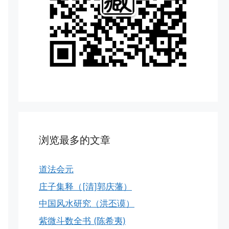
浏览最多的文章
道法会元
庄子集释（[清]郭庆藩）
中国风水研究（洪丕谟）
紫微斗数全书 (陈希夷)