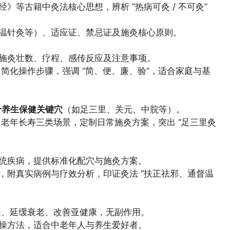
》等古籍中灸法核心思想，辨析 “热病可灸 / 不可灸”
温针灸等）、适应证、禁忌证及施灸核心原则。
施灸壮数、疗程、感传反应及注意事项。
简化操作步骤，强调 “简、便、廉、验”，适合家庭与基
 个养生保健关键穴
（如足三里、关元、中脘等）。
、老年长寿三类场景，定制日常施灸方案，突出 “足三里灸
统疾病，提供标准化配穴与施灸方案。
，附真实病例与疗效分析，印证灸法 “扶正祛邪、通督温
疫、延缓衰老、改善亚健康，无副作用。
操方法，适合中老年人与养生爱好者。