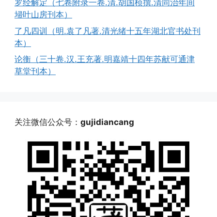
罗经解定（七卷附录一卷.清.胡国桢撰.清同治年间
埽叶山房刊本）
了凡四训（明.袁了凡著.清光绪十五年湖北官书处刊
本）
论衡（三十卷.汉.王充著.明嘉靖十四年苏献可通津
草堂刊本）
关注微信公众号：
gujidiancang