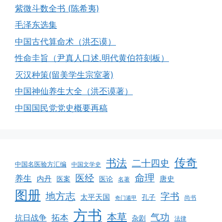
紫微斗数全书 (陈希夷)
毛泽东选集
中国古代算命术（洪丕谟）
性命圭旨（尹真人口述.明代黄伯符刻板）
灭汉种策(留美学生宗室著)
中国神仙养生大全（洪丕谟著）
中国国民党党史概要再稿
传奇
书法
二十四史
中国名医验方汇编
中国文学史
命理
医经
养生
内丹
唐史
医案
医论
名著
图册
地方志
字书
太平天国
孔子
尚书
奇门遁甲
方书
本草
气功
拓本
抗日战争
杂剧
法律