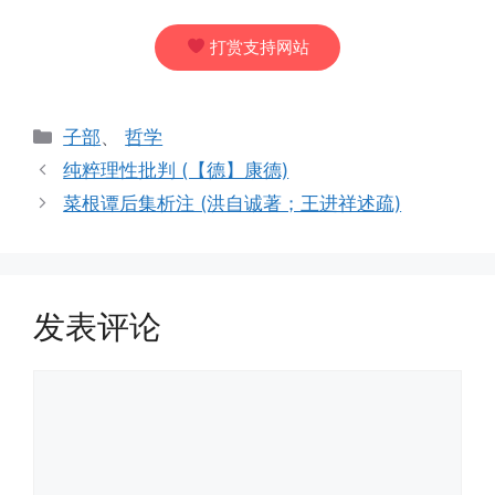
打赏支持网站
分
子部
、
哲学
类
纯粹理性批判 (【德】康德)
菜根谭后集析注 (洪自诚著；王进祥述疏)
发表评论
评
论