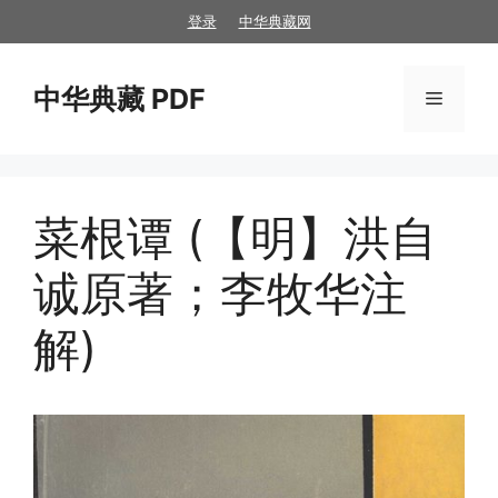
跳
登录
中华典藏网
至
内
中华典藏 PDF
容
菜
单
菜根谭 (【明】洪自
诚原著；李牧华注
解)