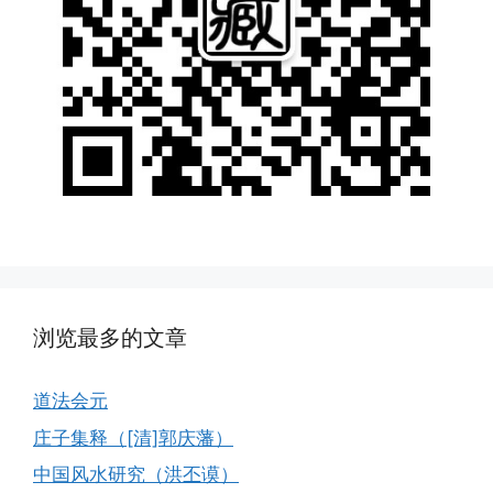
浏览最多的文章
道法会元
庄子集释（[清]郭庆藩）
中国风水研究（洪丕谟）