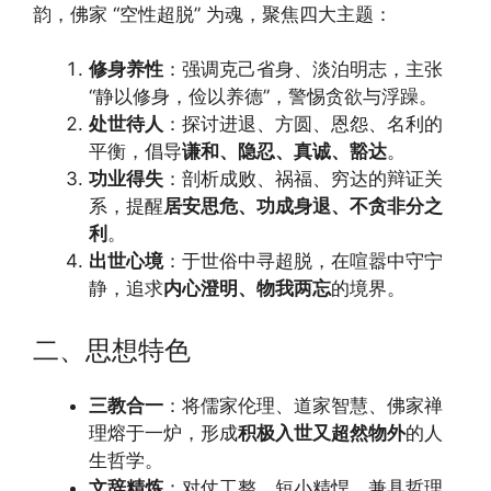
韵，佛家 “空性超脱” 为魂，聚焦四大主题：
修身养性
：强调克己省身、淡泊明志，主张
“静以修身，俭以养德”，警惕贪欲与浮躁。
处世待人
：探讨进退、方圆、恩怨、名利的
平衡，倡导
谦和、隐忍、真诚、豁达
。
功业得失
：剖析成败、祸福、穷达的辩证关
系，提醒
居安思危、功成身退、不贪非分之
利
。
出世心境
：于世俗中寻超脱，在喧嚣中守宁
静，追求
内心澄明、物我两忘
的境界。
二、思想特色
三教合一
：将儒家伦理、道家智慧、佛家禅
理熔于一炉，形成
积极入世又超然物外
的人
生哲学。
文辞精炼
：对仗工整、短小精悍，兼具哲理