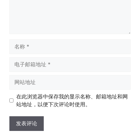
名
称
电
子
邮
网
箱
站
地
地
在此浏览器中保存我的显示名称、邮箱地址和网
址
址
站地址，以便下次评论时使用。