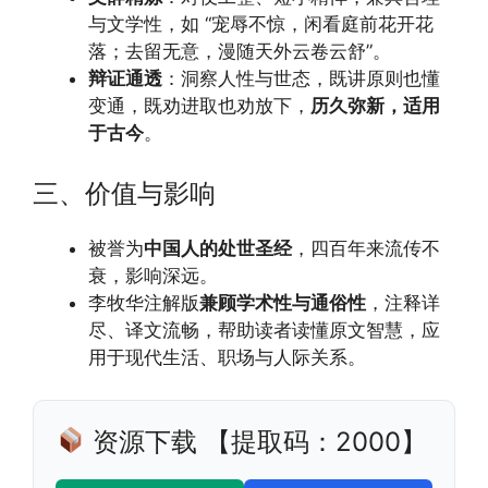
与文学性，如 “宠辱不惊，闲看庭前花开花
落；去留无意，漫随天外云卷云舒”。
辩证通透
：洞察人性与世态，既讲原则也懂
变通，既劝进取也劝放下，
历久弥新，适用
于古今
。
三、价值与影响
被誉为
中国人的处世圣经
，四百年来流传不
衰，影响深远。
李牧华注解版
兼顾学术性与通俗性
，注释详
尽、译文流畅，帮助读者读懂原文智慧，应
用于现代生活、职场与人际关系。
资源下载 【提取码：2000】