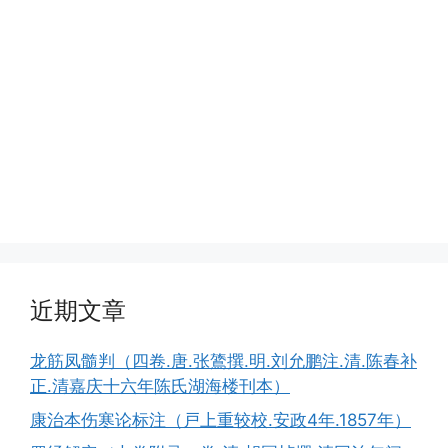
近期文章
龙筋凤髓判（四卷.唐.张鷟撰.明.刘允鹏注.清.陈春补
正.清嘉庆十六年陈氏湖海楼刊本）
康治本伤寒论标注（戸上重较校.安政4年.1857年）