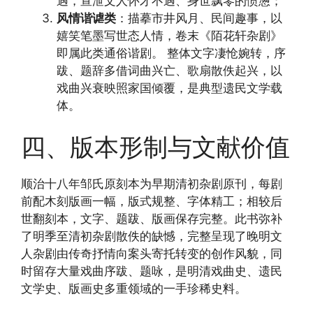
遇，宣泄文人怀才不遇、身世飘零的愤懑；
风情谐谑类
：描摹市井风月、民间趣事，以
嬉笑笔墨写世态人情，卷末《陌花轩杂剧》
即属此类通俗谐剧。 整体文字凄怆婉转，序
跋、题辞多借词曲兴亡、歌扇散佚起兴，以
戏曲兴衰映照家国倾覆，是典型遗民文学载
体。
四、版本形制与文献价值
顺治十八年邹氏原刻本为早期清初杂剧原刊，每剧
前配木刻版画一幅，版式规整、字体精工；相较后
世翻刻本，文字、题跋、版画保存完整。此书弥补
了明季至清初杂剧散佚的缺憾，完整呈现了晚明文
人杂剧由传奇抒情向案头寄托转变的创作风貌，同
时留存大量戏曲序跋、题咏，是明清戏曲史、遗民
文学史、版画史多重领域的一手珍稀史料。