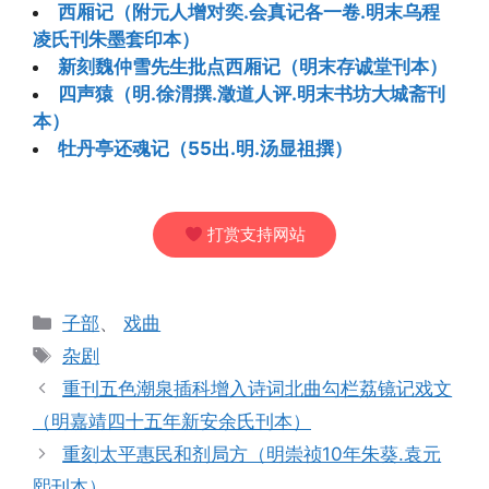
西厢记（附元人增对奕.会真记各一卷.明末乌程
凌氏刊朱墨套印本）
新刻魏仲雪先生批点西厢记（明末存诚堂刊本）
四声猿（明.徐渭撰.澂道人评.明末书坊大城斋刊
本）
牡丹亭还魂记（55出.明.汤显祖撰）
打赏支持网站
分
子部
、
戏曲
类
标
杂剧
签
重刊五色潮泉插科增入诗词北曲勾栏荔镜记戏文
（明嘉靖四十五年新安余氏刊本）
重刻太平惠民和剂局方（明崇祯10年朱葵.袁元
熙刊本）