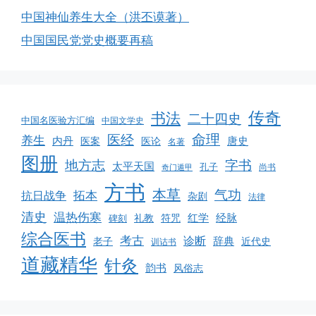
中国神仙养生大全（洪丕谟著）
中国国民党党史概要再稿
传奇
书法
二十四史
中国名医验方汇编
中国文学史
命理
医经
养生
内丹
唐史
医案
医论
名著
图册
地方志
字书
太平天国
孔子
尚书
奇门遁甲
方书
本草
气功
拓本
抗日战争
杂剧
法律
清史
温热伤寒
红学
经脉
符咒
碑刻
礼教
综合医书
考古
诊断
辞典
老子
近代史
训诂书
道藏精华
针灸
韵书
风俗志