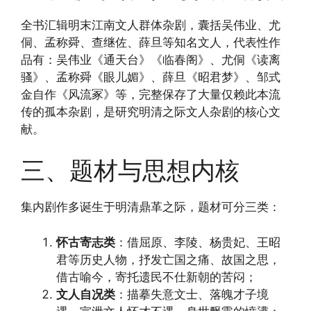
全书汇辑明末江南文人群体杂剧，囊括吴伟业、尤
侗、孟称舜、查继佐、薛旦等知名文人，代表性作
品有：吴伟业《通天台》《临春阁》、尤侗《读离
骚》、孟称舜《眼儿媚》、薛旦《昭君梦》、邹式
金自作《风流冢》等，完整保存了大量仅赖此本流
传的孤本杂剧，是研究明清之际文人杂剧的核心文
献。
三、题材与思想内核
集内剧作多诞生于明清鼎革之际，题材可分三类：
怀古寄志类
：借屈原、李陵、杨贵妃、王昭
君等历史人物，抒发亡国之痛、故国之思，
借古喻今，寄托遗民不仕新朝的苦闷；
文人自况类
：描摹失意文士、落魄才子境