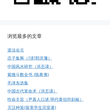
浏览最多的文章
道法会元
庄子集释（[清]郭庆藩）
中国风水研究（洪丕谟）
紫微斗数全书 (陈希夷)
毛泽东选集
中国古代算命术（洪丕谟）
性命圭旨（尹真人口述.明代黄伯符刻板）
灭汉种策(留美学生宗室著)