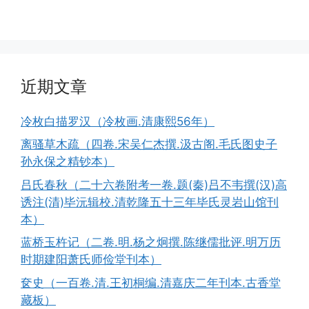
近期文章
冷枚白描罗汉（冷枚画.清康熙56年）
离骚草木疏（四卷.宋吴仁杰撰.汲古阁.毛氏图史子
孙永保之精钞本）
吕氏春秋（二十六卷附考一卷.题(秦)吕不韦撰(汉)高
诱注(清)毕沅辑校.清乾隆五十三年毕氏灵岩山馆刊
本）
蓝桥玉杵记（二卷.明.杨之炯撰.陈继儒批评.明万历
时期建阳萧氏师俭堂刊本）
奁史（一百卷.清.王初桐编.清嘉庆二年刊本.古香堂
藏板）