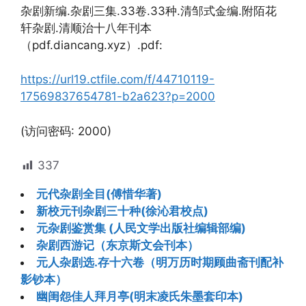
杂剧新编.杂剧三集.33卷.33种.清邹式金编.附陌花
轩杂剧.清顺治十八年刊本
（pdf.diancang.xyz）.pdf:
https://url19.ctfile.com/f/44710119-
17569837654781-b2a623?p=2000
(访问密码: 2000)
337
元代杂剧全目(傅惜华著)
新校元刊杂剧三十种(徐沁君校点)
元杂剧鉴赏集 (人民文学出版社编辑部编)
杂剧西游记（东京斯文会刊本）
元人杂剧选.存十六卷（明万历时期顾曲斋刊配补
影钞本）
幽闺怨佳人拜月亭(明末凌氏朱墨套印本)