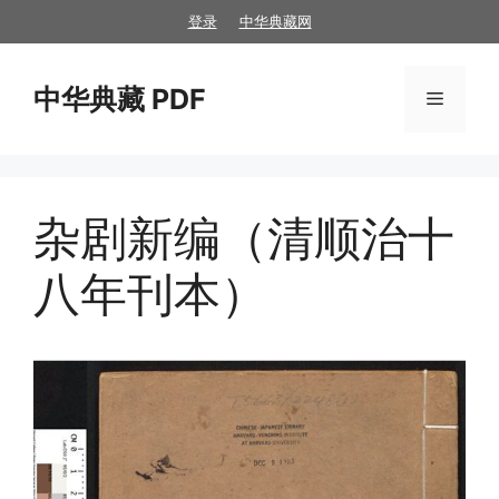
跳
登录
中华典藏网
至
内
中华典藏 PDF
容
菜
单
杂剧新编（清顺治十
八年刊本）