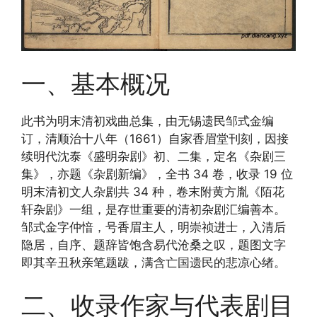
一、基本概况
此书为明末清初戏曲总集，由无锡遗民邹式金编
订，清顺治十八年（1661）自家香眉堂刊刻，因接
续明代沈泰《盛明杂剧》初、二集，定名《杂剧三
集》，亦题《杂剧新编》，全书 34 卷，收录 19 位
明末清初文人杂剧共 34 种，卷末附黄方胤《陌花
轩杂剧》一组，是存世重要的清初杂剧汇编善本。
邹式金字仲愔，号香眉主人，明崇祯进士，入清后
隐居，自序、题辞皆饱含易代沧桑之叹，题图文字
即其辛丑秋亲笔题跋，满含亡国遗民的悲凉心绪。
二、收录作家与代表剧目