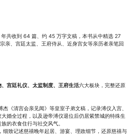
 年共收到 64 篇、约 45 万字文稿，本书从中精选 27
皇室宗亲、宫廷太监、王府侍从、近身宫女等亲历者亲笔回
物、宫廷礼仪、太监制度、王府生活
六大板块，完整还原
溥杰《清宫会亲见闻》等皇室子弟文稿，记录溥仪入宫、
仪大婚全过程，以及逊帝溥仪退位后仍居紫禁城的特殊生
贵族的衣食住行与社交风气。
，细致记述慈禧晚年起居、游宴、理政细节，还原慈禧与