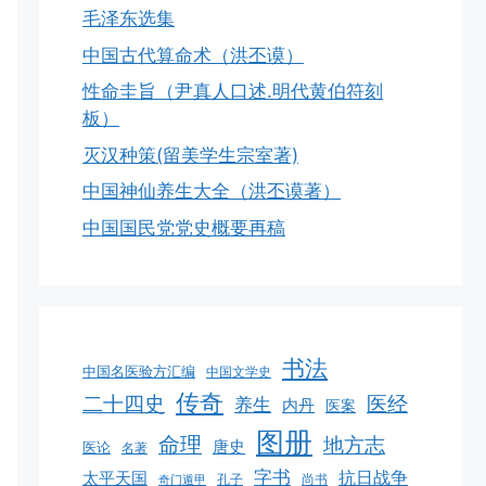
毛泽东选集
中国古代算命术（洪丕谟）
性命圭旨（尹真人口述.明代黄伯符刻
板）
灭汉种策(留美学生宗室著)
中国神仙养生大全（洪丕谟著）
中国国民党党史概要再稿
书法
中国名医验方汇编
中国文学史
传奇
二十四史
医经
养生
内丹
医案
图册
命理
地方志
唐史
医论
名著
字书
抗日战争
太平天国
孔子
尚书
奇门遁甲