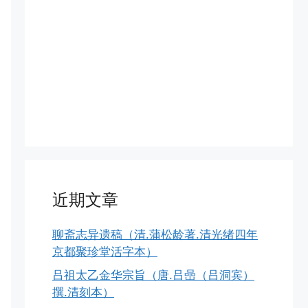
近期文章
聊斋志异遗稿（清.蒲松龄著.清光绪四年
京都聚珍堂活字本）
吕祖太乙金华宗旨（唐.吕喦（吕洞宾）
撰.清刻本）