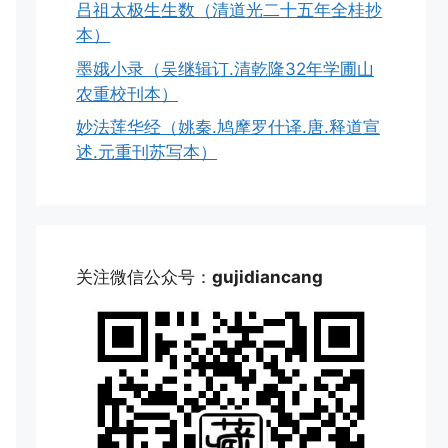
吕祖太极生生数（清道光二十五年全桂抄
本）
墨娥小录（吴继辑订.清乾隆32年学圃山
农重校刊本）
妙法莲华经（姚秦.鸠摩罗什译.唐.释道宣
述.元重刊苏写本）
关注微信公众号：
gujidiancang