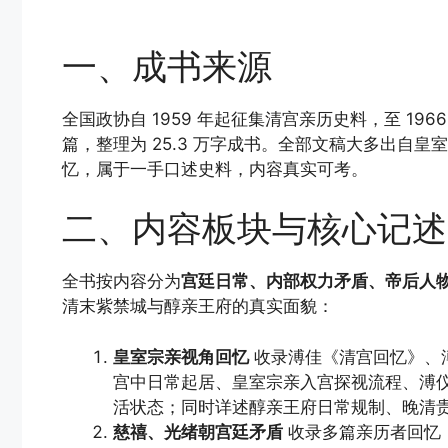
一、成书来源
全国政协自 1959 年起征集清宫亲历史料，至 1966
篇，整理为 25.3 万字成书。全部文稿大多出自
忆，属于一手口述史料，内容真实可考。
二、内容板块与核心记述
全书按内容分为
宫廷日常、内部权力矛盾、帝后人
清末紫禁城与醇亲王府的真实面貌：
皇室宗亲视角回忆
收录溥佳《清宫回忆》、
宫中日常起居、皇室宗亲入宫探视流程、溥
活状态；同时详述醇亲王府日常规制、晚清
慈禧、光绪朝宫廷矛盾
收录多篇亲历者回忆