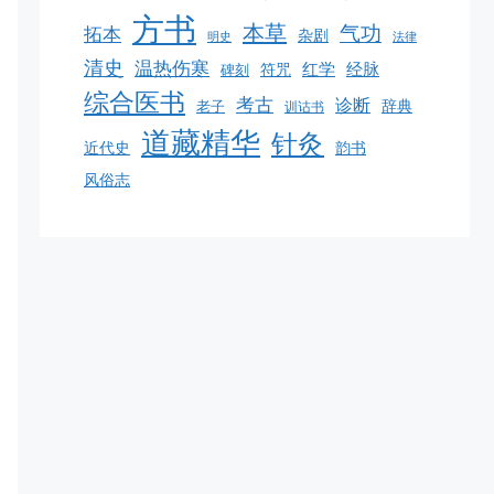
方书
本草
气功
拓本
杂剧
明史
法律
清史
温热伤寒
红学
经脉
碑刻
符咒
综合医书
考古
诊断
老子
辞典
训诂书
道藏精华
针灸
韵书
近代史
风俗志