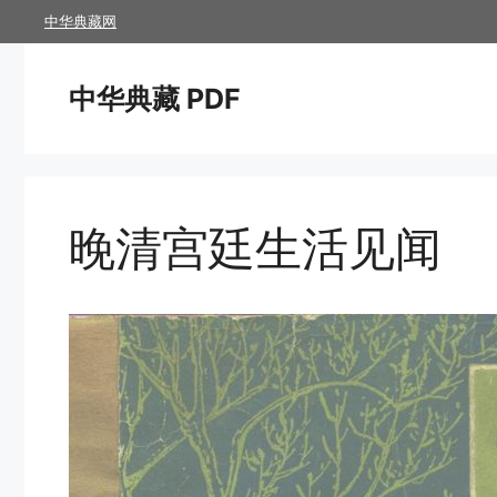
跳
中华典藏网
至
内
中华典藏 PDF
容
晚清宫廷生活见闻