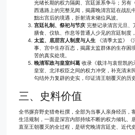
光绪长期的权力隔阂、宫廷派系争斗；另有
西逃路上的完整见闻，揭露晚清宫廷在战乱
黜出宫后的境遇，折射清末储位风波。
宫廷礼制、祭祀与节庆
完整记录清宫元旦、
膳食、仪轨、作息等普通人少见的宫廷制度
太监、底层宫人制度与人生
《清季太监》《
事、宫中生存百态，揭露太监群体的生存困
苦的真实处境。
晚清军政与皇室纠葛
收录《载沣与袁世凯的
皇室、北洋权臣之间的权力冲突，补充清末
勾结外力复辟的史实，印证清王朝覆灭的历
三、史料价值
全书摒弃野史猎奇杜撰，全部为当事人亲身经历，
生活规制，一面是深宫内部持续不断的权力倾轧、
直至王朝覆灭的全过程，是研究晚清宫廷史、近代