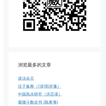
浏览最多的文章
道法会元
庄子集释（[清]郭庆藩）
中国风水研究（洪丕谟）
紫微斗数全书 (陈希夷)