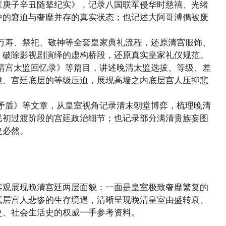
《庚子辛丑随辇纪实》，记录八国联军侵华时慈禧、光绪
中的窘迫与奢靡并存的真实状态；也记述大阿哥溥儁被废
万寿、祭祀、敬神等全套皇家典礼流程，还原清宫服饰、
，破除影视剧演绎的虚构桥段，还原真实皇家礼仪规范。
清宫太监回忆录》等篇目，讲述晚清太监选拔、等级、差
境、宫廷底层的等级压迫，展现高墙之内底层宫人压抑悲
矛盾》等文章，从皇室视角记录清末朝堂博弈，梳理晚清
民初过渡阶段的宫廷政治细节；也记录部分满清贵族妄图
史必然。
客观展现晚清宫廷两层面貌：一面是皇室极致奢靡繁复的
底层宫人悲惨的生存境遇，清晰呈现晚清皇室由盛转衰、
史、社会生活史的权威一手参考资料。