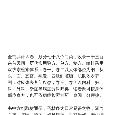
全书共计四卷，划分七十八个门类，收录一千三百
余首民间、历代实用验方、单方、秘方。编排采用
双线索检索体系：卷一、卷二以人体部位为纲，从
头、面、五官、毛发、四肢到脏腑、肌肤依次罗
列，对应体表各部疾患；卷三、卷四以内科、妇
科、外科、杂症等病症分科归类，读者既可按身体
部位查方，也可依病症检索方药，查阅十分便捷。
书中方剂取材通俗，药材多为日常易得之物，涵盖
头痛、咳喘、疮疡、妇科诸病、跌打损伤、养生调