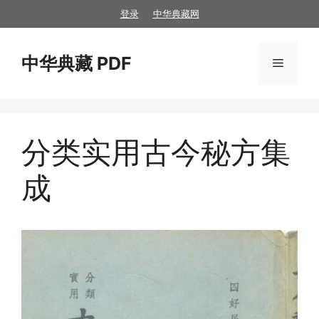
跳
登录
中华典藏网
至
内
中华典藏 PDF
容
菜
单
分类实用古今秘方集
成