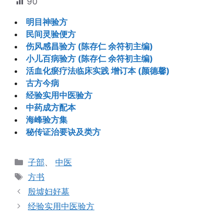
90
明目神验方
民间灵验便方
伤风感昌验方 (陈存仁 余符初主编)
小儿百病验方 (陈存仁 余符初主编)
活血化瘀疗法临床实践 增订本 (颜德馨)
古方今病
经验实用中医验方
中药成方配本
海峰验方集
秘传证治要诀及类方
分
子部
、
中医
类
标
方书
签
殷墟妇好墓
经验实用中医验方