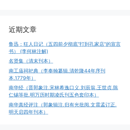
近期文章
鲁迅：狂人日记（五四前夕彻底“打到孔家店”的宣言
书） (李何林注解)
名贤集（清末刊本）
南工庙祠祀典（李奉翰纂辑.清乾隆44年序刊
本.1779年）
南华经（晋郭象注.宋林希逸口义.刘辰翁.王世贞.陈
仁锡等批.明万历时期凌氏刊五色套印本）
南华真经评注（郭象辑注.归有光批阅.文震孟订正.
明天启四年刊本）