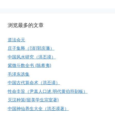
浏览最多的文章
道法会元
庄子集释（[清]郭庆藩）
中国风水研究（洪丕谟）
紫微斗数全书 (陈希夷)
毛泽东选集
中国古代算命术（洪丕谟）
性命圭旨（尹真人口述.明代黄伯符刻板）
灭汉种策(留美学生宗室著)
中国神仙养生大全（洪丕谟著）