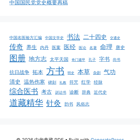
中国国民党党史概要再稿
书法
二十四史
中国名医验方汇编
中国文学史
交通史
传奇
命理
医经
养生
唐史
医案
内丹
医论
名著
图册
地方志
字书
太平天国
孔子
尚书
奇门遁甲
方书
本草
气功
拓本
抗日战争
杂剧
明史
清史
温热伤寒
红学
经脉
碑刻
符咒
礼教
综合医书
考古
诊断
辞典
近代史
训诂书
道藏精华
针灸
韵书
风俗志
© 2026 中华典藏 PDF
• Built with
GeneratePress