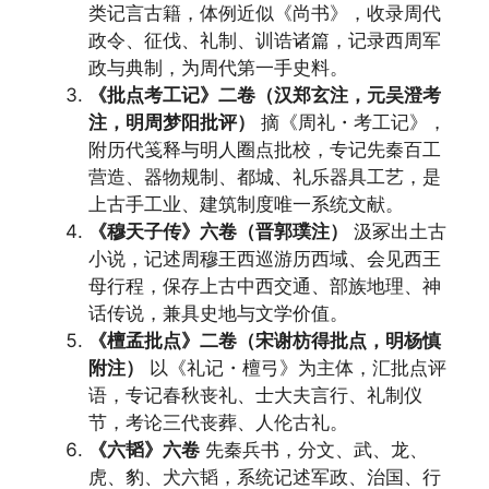
类记言古籍，体例近似《尚书》，收录周代
政令、征伐、礼制、训诰诸篇，记录西周军
政与典制，为周代第一手史料。
《批点考工记》二卷（汉郑玄注，元吴澄考
注，明周梦阳批评）
摘《周礼・考工记》，
附历代笺释与明人圈点批校，专记先秦百工
营造、器物规制、都城、礼乐器具工艺，是
上古手工业、建筑制度唯一系统文献。
《穆天子传》六卷（晋郭璞注）
汲冢出土古
小说，记述周穆王西巡游历西域、会见西王
母行程，保存上古中西交通、部族地理、神
话传说，兼具史地与文学价值。
《檀孟批点》二卷（宋谢枋得批点，明杨慎
附注）
以《礼记・檀弓》为主体，汇批点评
语，专记春秋丧礼、士大夫言行、礼制仪
节，考论三代丧葬、人伦古礼。
《六韬》六卷
先秦兵书，分文、武、龙、
虎、豹、犬六韬，系统记述军政、治国、行