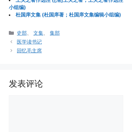
王夫之著作选注 ([清]王夫之著；王夫之著作选注
小组编)
杜国庠文集 (杜国庠著；杜国庠文集编辑小组编)
分
史部
、
文集
、
集部
类
医学读书记
回忆毛主席
发表评论
评
论