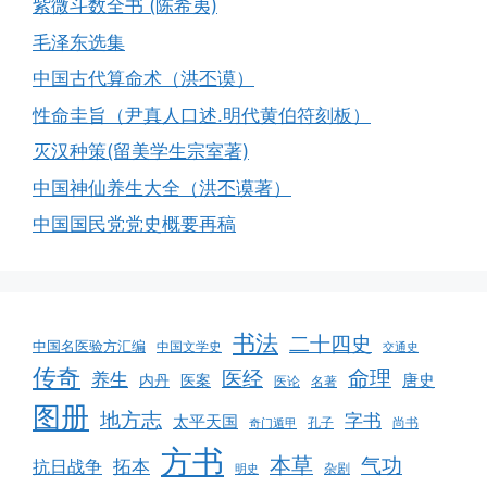
紫微斗数全书 (陈希夷)
毛泽东选集
中国古代算命术（洪丕谟）
性命圭旨（尹真人口述.明代黄伯符刻板）
灭汉种策(留美学生宗室著)
中国神仙养生大全（洪丕谟著）
中国国民党党史概要再稿
书法
二十四史
中国名医验方汇编
中国文学史
交通史
传奇
命理
医经
养生
唐史
医案
内丹
医论
名著
图册
地方志
字书
太平天国
孔子
尚书
奇门遁甲
方书
本草
气功
拓本
抗日战争
杂剧
明史