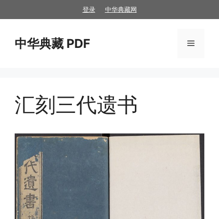
跳
登录
中华典藏网
至
内
中华典藏 PDF
容
菜
单
汇刻三代遗书