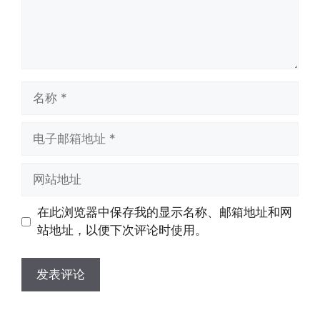
名
称
电
子
邮
网
箱
站
地
地
在此浏览器中保存我的显示名称、邮箱地址和网
址
址
站地址，以便下次评论时使用。