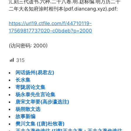
汇刻三代遗书.六种.二十八卷.明.赵标编.明万历二十
二年大名知府涂时相刊本(pdf.diancang.xyz).pdf:
https://url19.ctfile.com/f/44710119-
17569817737020-c0bdeb?p=2000
(访问密码: 2000)
315
闲话扬州(易君左)
长水集
寄陇居论文集
杨永泰先生言论集
唐宋文举要(高步瀛选注)
杨朔散文选
故事新编
樊川文集 ([唐]杜牧著)