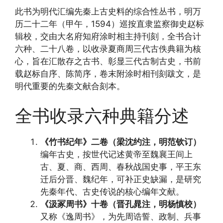
此书为明代汇编先秦上古史料的综合性丛书，明万
历二十二年（甲午，1594）巡按直隶监察御史赵标
辑校，交由大名府知府涂时相主持刊刻，全书合计
六种、二十八卷，以收录夏商周三代古佚典籍为核
心，旨在汇散存之古书、彰显三代古制古史，书前
载赵标自序、陈简序，卷末附涂时相刊刻跋文，是
明代重要的先秦文献合刻本。
全书收录六种典籍分述
《竹书纪年》二卷（梁沈约注，明范钦订）
编年古史，按世代记述黄帝至魏襄王间上
古、夏、商、西周、春秋战国史事，平王东
迁后分晋、魏纪年，可补正史缺漏，是研究
先秦年代、古史传说的核心编年文献。
《汲冢周书》十卷（晋孔晁注，明杨慎校）
又称《逸周书》，为先周诰誓、政制、兵事