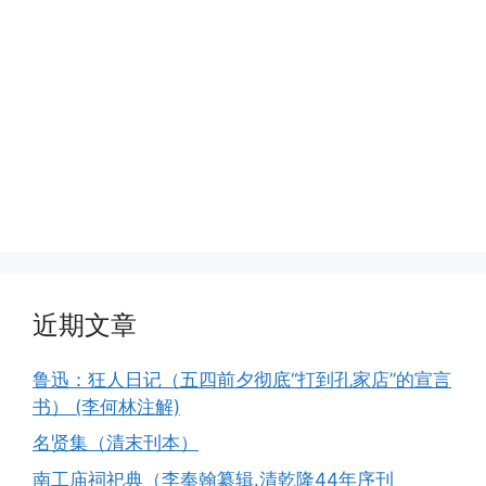
近期文章
鲁迅：狂人日记（五四前夕彻底“打到孔家店”的宣言
书） (李何林注解)
名贤集（清末刊本）
南工庙祠祀典（李奉翰纂辑.清乾隆44年序刊