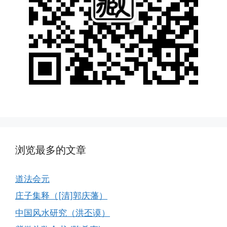
浏览最多的文章
道法会元
庄子集释（[清]郭庆藩）
中国风水研究（洪丕谟）