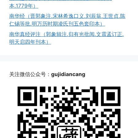
本.1779年）
南华经（晋郭象注.宋林希逸口义.刘辰翁.王世贞.陈
仁锡等批.明万历时期凌氏刊五色套印本）
南华真经评注（郭象辑注.归有光批阅.文震孟订正.
明天启四年刊本）
关注微信公众号：
gujidiancang