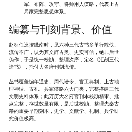
军、布阵、攻守、将帅用人谋略，代表上古
兵家完整思想体系。
编纂与刊刻背景、价值
赵标任巡按畿南时，见六种三代古书多单行散佚、
流传不广，认为其文辞古奥、史实可信，绝非后世
伪作，于是统一校勘、整理次序，定名《汇刻三代
遗书》，托付大名府刊刻流传。
丛书覆盖编年通史、周代诰令、官工典制、上古地
理神话、古礼、兵家谋略六大门类，完整搭建三代
文明史料体系；此万历大名府官刊本校勘精审、批
点完整，存世数量有限，是后世校勘、整理先秦古
籍的重要早期刻本，史学、文献学、礼制、兵学研
究价值极高。