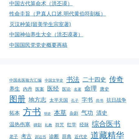
中国古代算命术（洪丕谟）
性命圭旨（尹真人口述.明代黄伯符刻板）
灭汉种策(留美学生宗室著)
中国神仙养生大全（洪丕谟著）
中国国民党党史概要再稿
传奇
书法
二十四史
中国名医验方汇编
中国文学史
命理
医经
养生
内丹
唐史
医案
医论
名著
图册
地方志
字书
抗日战争
太平天国
孔子
尚书
方书
本草
气功
清史
拓本
杂剧
明史
综合医书
温热伤寒
红学
经脉
符咒
碑刻
礼教
道藏精华
考古
诊断
辞典
老子
近代史
训诂书