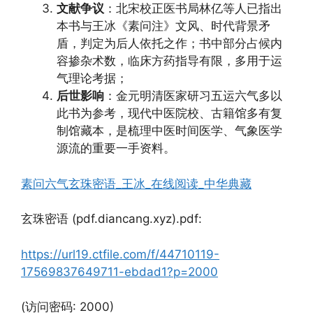
文献争议
：北宋校正医书局林亿等人已指出
本书与王冰《素问注》文风、时代背景矛
盾，判定为后人依托之作；书中部分占候内
容掺杂术数，临床方药指导有限，多用于运
气理论考据；
后世影响
：金元明清医家研习五运六气多以
此书为参考，现代中医院校、古籍馆多有复
制馆藏本，是梳理中医时间医学、气象医学
源流的重要一手资料。
素问六气玄珠密语_王冰_在线阅读_中华典藏
玄珠密语 (pdf.diancang.xyz).pdf:
https://url19.ctfile.com/f/44710119-
17569837649711-ebdad1?p=2000
(访问密码: 2000)