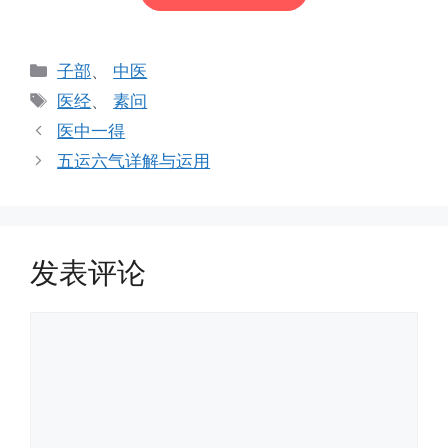
分
子部
、
中医
类
标
医经
、
素问
签
医中一得
五运六气详解与运用
发表评论
评
论