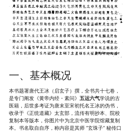
一、基本概况
本书题署唐代王冰（启玄子）撰，全书共十七卷，
是专门阐发《黄帝内经・素问》
五运六气
学说的古
医籍，后世多考证为唐末至宋初托名王冰的伪书，
收录于《正统道藏》太玄部，流传有明抄本、院校
复制本等版本，你图片中为北京中医学院馆藏复制
本。书名取自自序，称内容是其师 “玄珠子” 秘传口