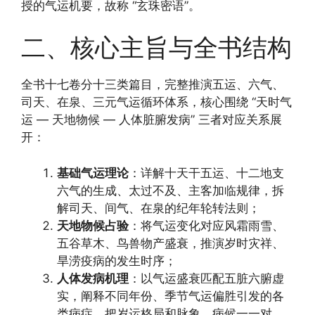
授的气运机要，故称 “玄珠密语”。
二、核心主旨与全书结构
全书十七卷分十三类篇目，完整推演五运、六气、
司天、在泉、三元气运循环体系，核心围绕 “天时气
运 — 天地物候 — 人体脏腑发病” 三者对应关系展
开：
基础气运理论
：详解十天干五运、十二地支
六气的生成、太过不及、主客加临规律，拆
解司天、间气、在泉的纪年轮转法则；
天地物候占验
：将气运变化对应风霜雨雪、
五谷草木、鸟兽物产盛衰，推演岁时灾祥、
旱涝疫病的发生时序；
人体发病机理
：以气运盛衰匹配五脏六腑虚
实，阐释不同年份、季节气运偏胜引发的各
类病症，把岁运格局和脉象、病候一一对