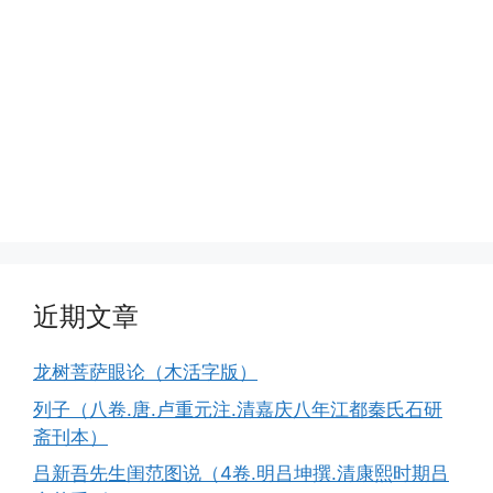
近期文章
龙树菩萨眼论（木活字版）
列子（八卷.唐.卢重元注.清嘉庆八年江都秦氏石研
斋刊本）
吕新吾先生闺范图说（4卷.明吕坤撰.清康熙时期吕