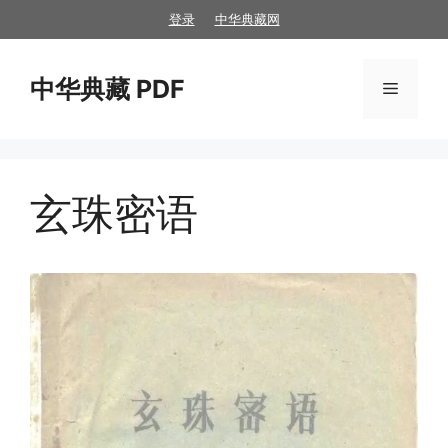
跳
登录
中华典藏网
至
内
中华典藏 PDF
容
菜
单
玄珠密语