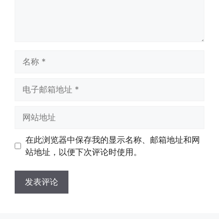
名
称
电
子
邮
网
箱
站
地
地
在此浏览器中保存我的显示名称、邮箱地址和网
址
址
站地址，以便下次评论时使用。