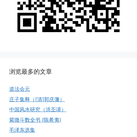
浏览最多的文章
道法会元
庄子集释（[清]郭庆藩）
中国风水研究（洪丕谟）
紫微斗数全书 (陈希夷)
毛泽东选集