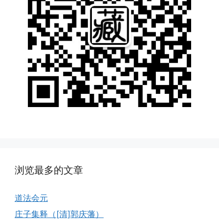
浏览最多的文章
道法会元
庄子集释（[清]郭庆藩）