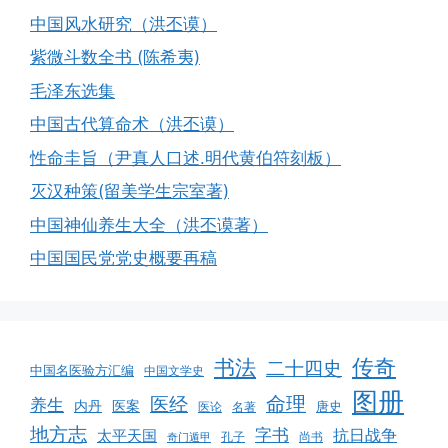
中国风水研究（洪丕谟）
紫微斗数全书 (陈希夷)
毛泽东选集
中国古代算命术（洪丕谟）
性命圭旨（尹真人口述.明代黄伯符刻板）
灭汉种策(留美学生宗室著)
中国神仙养生大全（洪丕谟著）
中国国民党党史概要再稿
书法
传奇
二十四史
中国名医验方汇编
中国文学史
图册
命理
医经
养生
医案
内丹
唐史
医论
名著
地方志
字书
抗日战争
太平天国
孔子
尚书
奇门遁甲