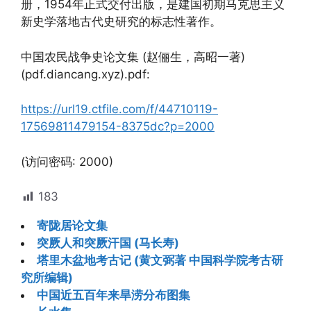
册，1954年正式交付出版，是建国初期马克思主义
新史学落地古代史研究的标志性著作。
中国农民战争史论文集 (赵俪生，高昭一著)
(pdf.diancang.xyz).pdf:
https://url19.ctfile.com/f/44710119-
17569811479154-8375dc?p=2000
(访问密码: 2000)
183
寄陇居论文集
突厥人和突厥汗国 (马长寿)
塔里木盆地考古记 (黄文弼著 中国科学院考古研
究所编辑)
中国近五百年来旱涝分布图集