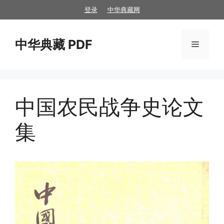
跳
登录
中华典藏网
至
内
中华典藏 PDF
容
菜
单
中国农民战争史论文
集