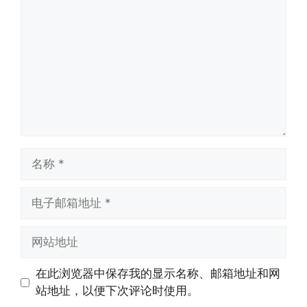
论
名
称
电
子
邮
网
箱
站
地
地
在此浏览器中保存我的显示名称、邮箱地址和网
址
址
站地址，以便下次评论时使用。