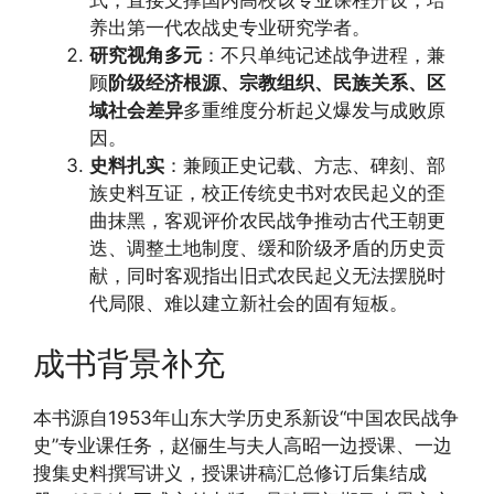
养出第一代农战史专业研究学者。
研究视角多元
：不只单纯记述战争进程，兼
顾
阶级经济根源、宗教组织、民族关系、区
域社会差异
多重维度分析起义爆发与成败原
因。
史料扎实
：兼顾正史记载、方志、碑刻、部
族史料互证，校正传统史书对农民起义的歪
曲抹黑，客观评价农民战争推动古代王朝更
迭、调整土地制度、缓和阶级矛盾的历史贡
献，同时客观指出旧式农民起义无法摆脱时
代局限、难以建立新社会的固有短板。
成书背景补充
本书源自1953年山东大学历史系新设“中国农民战争
史”专业课任务，赵俪生与夫人高昭一边授课、一边
搜集史料撰写讲义，授课讲稿汇总修订后集结成