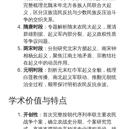
完整梳理北魏末年北方各族人民联合大起
义，区分汉族流民反抗与少数民族反压迫斗
争的交织关系。
隋唐时段
：专题解析隋末农民大起义，厘清
群雄割据、起义军内部分裂、起义政权性质
等争议问题。
两宋时段
：分别研究北宋方腊起义、南宋钟
相杨幺起义，聚焦江南土地矛盾、宗教结社
在起义中的动员作用。
元明时段
：剖析元末红巾军起义全貌，梳理
白莲教传播、南北起义军联动、推翻元朝统
治全过程，顺带探讨明初农民反抗余波。
学术价值与特点
开创性
：首次完整按朝代序列串联主要农民
战争个案，确立农战史分期、个案研究范
式，直接支撑国内高校该专业课程开设，培