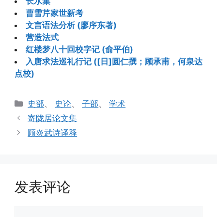
长水集
曹雪芹家世新考
文言语法分析 (廖序东著)
营造法式
红楼梦八十回校字记 (俞平伯)
入唐求法巡礼行记 ([日]圆仁撰；顾承甫，何泉达
点校)
分
史部
、
史论
、
子部
、
学术
类
寄陇居论文集
顾炎武诗译释
发表评论
评