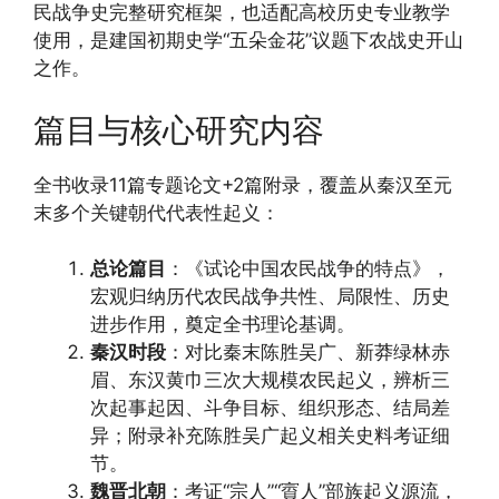
民战争史完整研究框架，也适配高校历史专业教学
使用，是建国初期史学“五朵金花”议题下农战史开山
之作。
篇目与核心研究内容
全书收录11篇专题论文+2篇附录，覆盖从秦汉至元
末多个关键朝代代表性起义：
总论篇目
：《试论中国农民战争的特点》，
宏观归纳历代农民战争共性、局限性、历史
进步作用，奠定全书理论基调。
秦汉时段
：对比秦末陈胜吴广、新莽绿林赤
眉、东汉黄巾三次大规模农民起义，辨析三
次起事起因、斗争目标、组织形态、结局差
异；附录补充陈胜吴广起义相关史料考证细
节。
魏晋北朝
：考证“宗人”“賨人”部族起义源流，