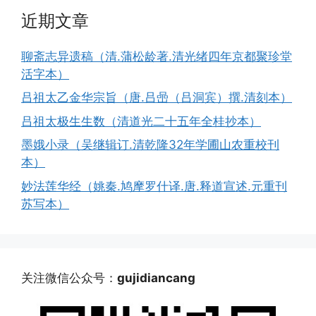
近期文章
聊斋志异遗稿（清.蒲松龄著.清光绪四年京都聚珍堂
活字本）
吕祖太乙金华宗旨（唐.吕喦（吕洞宾）撰.清刻本）
吕祖太极生生数（清道光二十五年全桂抄本）
墨娥小录（吴继辑订.清乾隆32年学圃山农重校刊
本）
妙法莲华经（姚秦.鸠摩罗什译.唐.释道宣述.元重刊
苏写本）
关注微信公众号：
gujidiancang