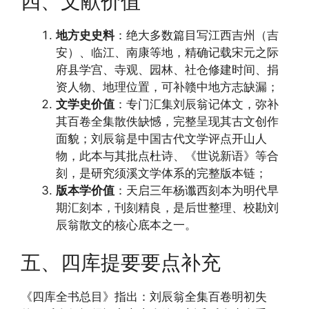
四、文献价值
地方史史料
：绝大多数篇目写江西吉州（吉
安）、临江、南康等地，精确记载宋元之际
府县学宫、寺观、园林、社仓修建时间、捐
资人物、地理位置，可补赣中地方志缺漏；
文学史价值
：专门汇集刘辰翁记体文，弥补
其百卷全集散佚缺憾，完整呈现其古文创作
面貌；刘辰翁是中国古代文学评点开山人
物，此本与其批点杜诗、《世说新语》等合
刻，是研究须溪文学体系的完整版本链；
版本学价值
：天启三年杨谶西刻本为明代早
期汇刻本，刊刻精良，是后世整理、校勘刘
辰翁散文的核心底本之一。
五、四库提要要点补充
《四库全书总目》指出：刘辰翁全集百卷明初失