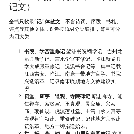
记文）
全书只收录
“记” 体散文
，不含诗词、序跋、书札、
评点等其他文体，8 卷按题材分类编排，篇目可分
为四大类：
书院、学宫重修记
鹭洲书院祠堂记、吉州龙
泉县新学记、吉水学宫重修记、临江新喻县
学大成殿重修记、沅溪书舍记等，集中记载
江西吉安、临江、南康一带地方官学、书院
兴造沿革，记录南宋晚期地方文教建设实
况。
祠堂、庙宇、道观、寺院碑记
昭忠禅寺、能
仁禅寺、紫极宫、玉真观、灵应庙、兴泰
庙、朝仙观、虎溪莲社堂、玉笥山承天宫等
寺观祠宇新建、重修碑记，记述地方宗教建
筑沿革、地方士绅捐建始末。
堂、轩、亭、楼、庵、山居私家园林记
存厚