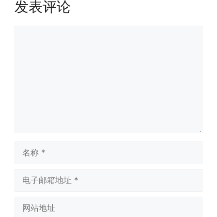
发表评论
评
论
名
称
电
子
邮
网
箱
站