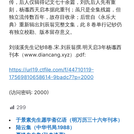
传，后人仅辑得记文七十余篇，刘氏后人先有重
刻，杨谶西天启本据此重刊；虽只是全集残篇，但
独立流传数百年，故存目收录；后世自《永乐大
典》重新辑出刘辰翁完整文集，此 8 卷单行记钞仍
有独立校勘、版本留存意义。
刘须溪先生记钞8卷.宋.刘辰翁撰.明天启3年杨谶西
刊本（www.diancang.xyz）.pdf:
https://url19.ctfile.com/f/44710119-
17569810658614-9badc7?p=2000
(访问密码: 2000)
299
于景素先生愿学斋亿语（明万历三十六年刊本）
陆云集（中华书局.1988）