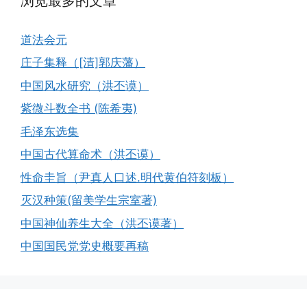
浏览最多的文章
道法会元
庄子集释（[清]郭庆藩）
中国风水研究（洪丕谟）
紫微斗数全书 (陈希夷)
毛泽东选集
中国古代算命术（洪丕谟）
性命圭旨（尹真人口述.明代黄伯符刻板）
灭汉种策(留美学生宗室著)
中国神仙养生大全（洪丕谟著）
中国国民党党史概要再稿