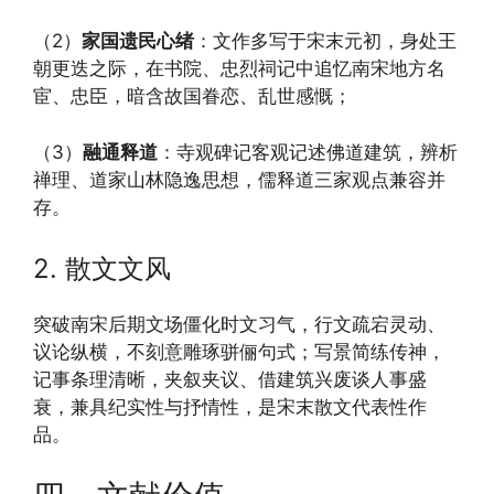
（2）
家国遗民心绪
：文作多写于宋末元初，身处王
朝更迭之际，在书院、忠烈祠记中追忆南宋地方名
宦、忠臣，暗含故国眷恋、乱世感慨；
（3）
融通释道
：寺观碑记客观记述佛道建筑，辨析
禅理、道家山林隐逸思想，儒释道三家观点兼容并
存。
2. 散文文风
突破南宋后期文场僵化时文习气，行文疏宕灵动、
议论纵横，不刻意雕琢骈俪句式；写景简练传神，
记事条理清晰，夹叙夹议、借建筑兴废谈人事盛
衰，兼具纪实性与抒情性，是宋末散文代表性作
品。