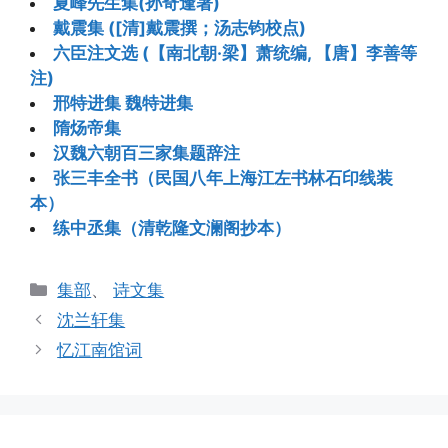
夏峰先生集(孙奇逢著)
戴震集 ([清]戴震撰；汤志钧校点)
六臣注文选 (【南北朝·梁】萧统编, 【唐】李善等
注)
邢特进集 魏特进集
隋炀帝集
汉魏六朝百三家集题辞注
张三丰全书（民国八年上海江左书林石印线装
本）
练中丞集（清乾隆文澜阁抄本）
分
集部
、
诗文集
类
沈兰轩集
忆江南馆词