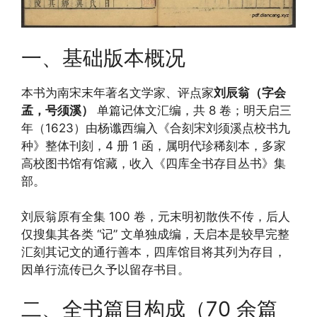
一、基础版本概况
本书为南宋末年著名文学家、评点家
刘辰翁（字会
孟，号须溪）
单篇记体文汇编，共 8 卷；明天启三
年（1623）由杨谶西编入《合刻宋刘须溪点校书九
种》整体刊刻，4 册 1 函，属明代珍稀刻本，多家
高校图书馆有馆藏，收入《四库全书存目丛书》集
部。
刘辰翁原有全集 100 卷，元末明初散佚不传，后人
仅搜集其各类 “记” 文单独成编，天启本是较早完整
汇刻其记文的通行善本，四库馆目将其列为存目，
因单行流传已久予以留存书目。
二、全书篇目构成（70 余篇