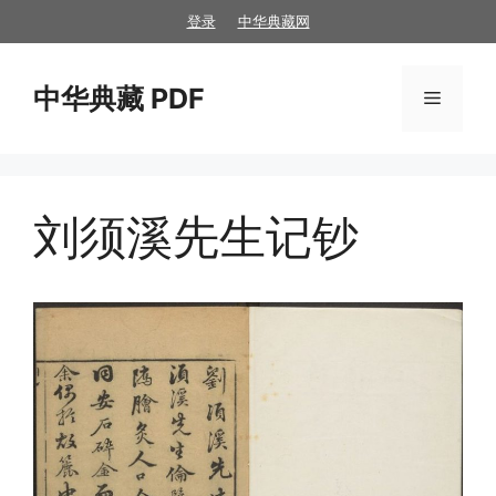
跳
登录
中华典藏网
至
内
中华典藏 PDF
容
菜
单
刘须溪先生记钞