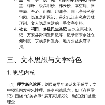
堂、梅轩、极高明楼、梯云楼、本空庵、归
来庵、吾庐、山囿、印洲亭、同元亭等私家
宅园、隐逸居所题记，是宋代江南私家园林
形制、文人隐居生活的一手文字史料。
社仓、祠田、乡建民生类记
吉水义惠社仓
记、万安县舜祠置田记等，记录南宋乡社仓
储制度、宗族祭田置办、地方公益救济举
措。
三、文本思想与文学特色
1. 思想内核
（1）
理学底色浓厚
：刘辰翁早年师从朱子后学，文
中频繁阐发程朱性理、修身积德观念，如《存厚堂
记》围绕 “积善存厚” 展开家训议论，融汇儒门处世
理念；