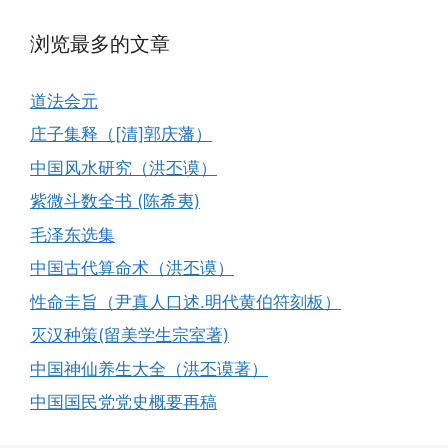
浏览最多的文章
道法会元
庄子集释（[清]郭庆藩）
中国风水研究（洪丕谟）
紫微斗数全书 (陈希夷)
毛泽东选集
中国古代算命术（洪丕谟）
性命圭旨（尹真人口述.明代黄伯符刻板）
灭汉种策(留美学生宗室著)
中国神仙养生大全（洪丕谟著）
中国国民党党史概要再稿