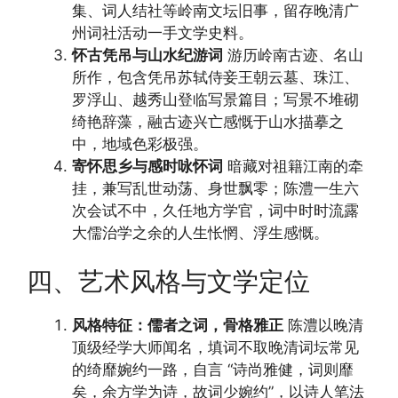
集、词人结社等岭南文坛旧事，留存晚清广
州词社活动一手文学史料。
怀古凭吊与山水纪游词
游历岭南古迹、名山
所作，包含凭吊苏轼侍妾王朝云墓、珠江、
罗浮山、越秀山登临写景篇目；写景不堆砌
绮艳辞藻，融古迹兴亡感慨于山水描摹之
中，地域色彩极强。
寄怀思乡与感时咏怀词
暗藏对祖籍江南的牵
挂，兼写乱世动荡、身世飘零；陈澧一生六
次会试不中，久任地方学官，词中时时流露
大儒治学之余的人生怅惘、浮生感慨。
四、艺术风格与文学定位
风格特征：儒者之词，骨格雅正
陈澧以晚清
顶级经学大师闻名，填词不取晚清词坛常见
的绮靡婉约一路，自言 “诗尚雅健，词则靡
矣，余方学为诗，故词少婉约”，以诗人笔法