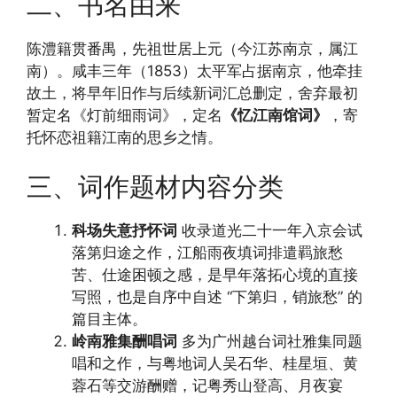
二、书名由来
陈澧籍贯番禺，先祖世居上元（今江苏南京，属江
南）。咸丰三年（1853）太平军占据南京，他牵挂
故土，将早年旧作与后续新词汇总删定，舍弃最初
暂定名《灯前细雨词》，定名
《忆江南馆词》
，寄
托怀恋祖籍江南的思乡之情。
三、词作题材内容分类
科场失意抒怀词
收录道光二十一年入京会试
落第归途之作，江船雨夜填词排遣羁旅愁
苦、仕途困顿之感，是早年落拓心境的直接
写照，也是自序中自述 “下第归，销旅愁” 的
篇目主体。
岭南雅集酬唱词
多为广州越台词社雅集同题
唱和之作，与粤地词人吴石华、桂星垣、黄
蓉石等交游酬赠，记粤秀山登高、月夜宴