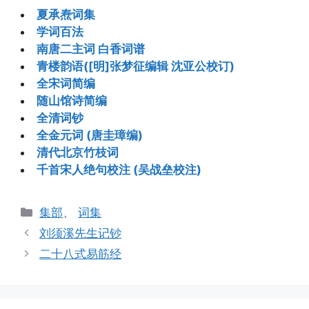
夏承焘词集
学词百法
南唐二主词 白香词谱
青楼韵语([明]张梦征编辑 沈亚公校订)
全宋词简编
随山馆诗简编
全清词钞
全金元词 (唐圭璋编)
清代北京竹枝词
千首宋人绝句校注 (吴战垒校注)
分
集部
、
词集
类
刘须溪先生记钞
二十八式易筋经