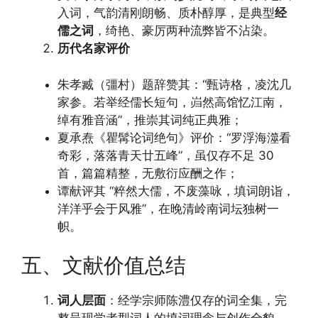
入词，气韵清刚朗畅、质朴醇厚，是典型
经
儒之词
，绮艳、豪厉两种流弊皆不沾染。
历代名家评价
朱孝臧（彊村）题辞赞其：“甄诗格，凌沈几
家参。若举经儒长短句，岿然高馆忆江南，
绰有雅音涵”，推崇其词纯正典雅；
夏承焘《瞿髯论词绝句》评价：“罗浮海澨看
奇彩，落落青天廿五峰”，虽仅存不足 30
首，篇篇精整，无敷衍应酬之作；
谭献评其 “粹然大儒，不废藻咏，填词朗诣，
洋洋乎会于风雅”，在晚清岭南词坛独树一
帜。
五、文献价值总结
词人层面
：经学宗师陈澧仅存的词全集，完