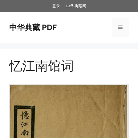
跳
登录
中华典藏网
至
内
中华典藏 PDF
容
菜
单
忆江南馆词