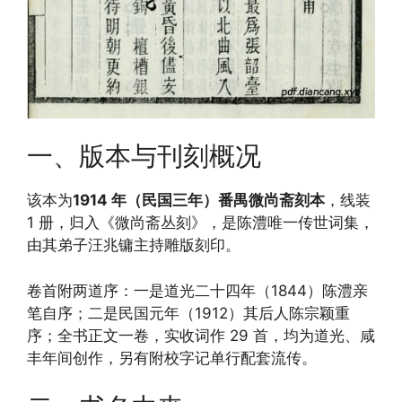
一、版本与刊刻概况
该本为
1914 年（民国三年）番禺微尚斋刻本
，线装
1 册，归入《微尚斋丛刻》，是陈澧唯一传世词集，
由其弟子汪兆镛主持雕版刻印。
卷首附两道序：一是道光二十四年（1844）陈澧亲
笔自序；二是民国元年（1912）其后人陈宗颖重
序；全书正文一卷，实收词作 29 首，均为道光、咸
丰年间创作，另有附校字记单行配套流传。