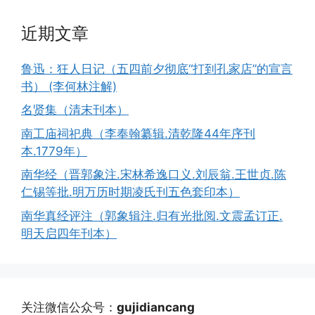
近期文章
鲁迅：狂人日记（五四前夕彻底“打到孔家店”的宣言
书） (李何林注解)
名贤集（清末刊本）
南工庙祠祀典（李奉翰纂辑.清乾隆44年序刊
本.1779年）
南华经（晋郭象注.宋林希逸口义.刘辰翁.王世贞.陈
仁锡等批.明万历时期凌氏刊五色套印本）
南华真经评注（郭象辑注.归有光批阅.文震孟订正.
明天启四年刊本）
关注微信公众号：
gujidiancang