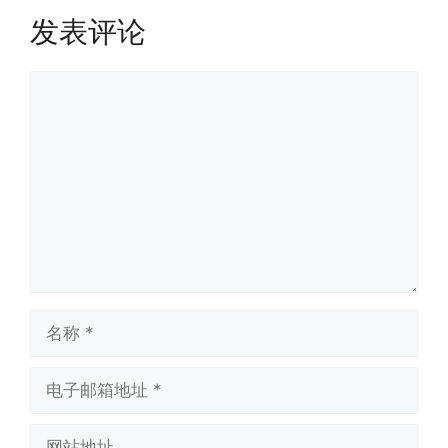
发表评论
评
论
名
称
电
子
邮
网