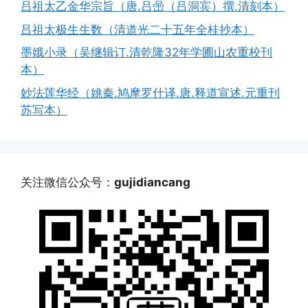
吕祖太乙金华宗旨（唐.吕喦（吕洞宾）撰.清刻本）
吕祖太极生生数（清道光二十五年全桂抄本）
墨娥小录（吴继辑订.清乾隆32年学圃山农重校刊
本）
妙法莲华经（姚秦.鸠摩罗什译.唐.释道宣述.元重刊
苏写本）
关注微信公众号：
gujidiancang