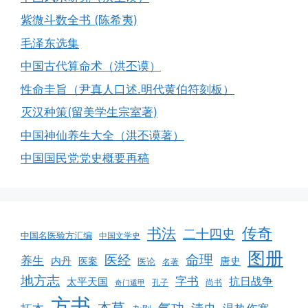
紫微斗数全书 (陈希夷)
毛泽东选集
中国古代算命术（洪丕谟）
性命圭旨（尹真人口述.明代黄伯符刻板）
灭汉种策(留美学生宗室著)
中国神仙养生大全（洪丕谟著）
中国国民党党史概要再稿
书法
传奇
二十四史
中国名医验方汇编
中国文学史
图册
命理
医经
养生
内丹
唐史
医案
医论
名著
地方志
字书
抗日战争
太平天国
孔子
尚书
奇门遁甲
方书