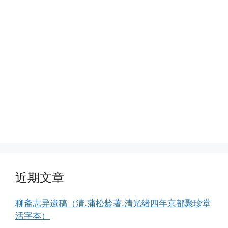
近期文章
聊斋志异遗稿（清.蒲松龄著.清光绪四年京都聚珍堂
活字本）