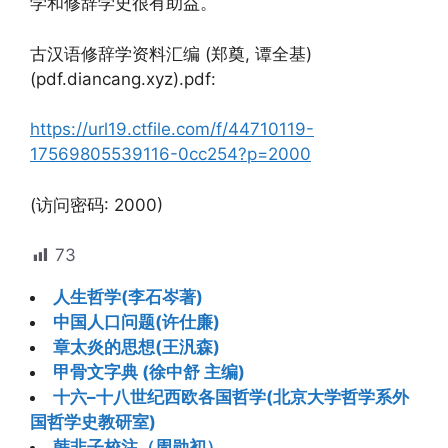
学和修辞学史很有助益。
古汉语修辞学资料汇编 (郑奠, 谭全基)
(pdf.diancang.xyz).pdf:
https://url19.ctfile.com/f/44710119-
17569805539116-0cc254?p=2000
(访问密码: 2000)
73
人生哲学(李石岑著)
中国人口问题(许仕廉)
章太炎的思想(王汎森)
甲骨文字典 (徐中舒 主编)
十六–十八世纪西欧各国哲学(北京大学哲学系外
国哲学史教研室)
韩非子校注（周勋初）