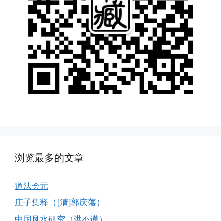
浏览最多的文章
道法会元
庄子集释（[清]郭庆藩）
中国风水研究（洪丕谟）