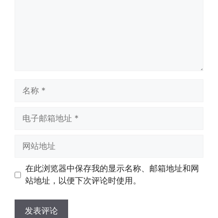
名
称
电
子
邮
网
箱
站
地
地
在此浏览器中保存我的显示名称、邮箱地址和网
址
址
站地址，以便下次评论时使用。