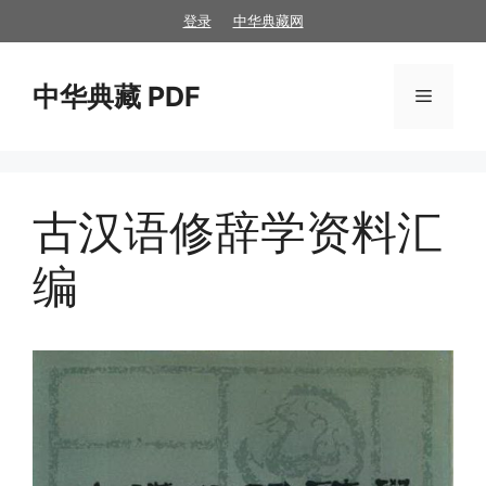
跳
登录
中华典藏网
至
内
中华典藏 PDF
容
菜
单
古汉语修辞学资料汇
编