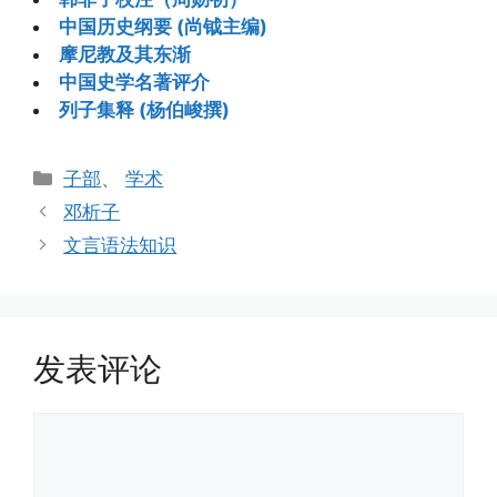
中国历史纲要 (尚钺主编)
摩尼教及其东渐
中国史学名著评介
列子集释 (杨伯峻撰)
分
子部
、
学术
类
邓析子
文言语法知识
发表评论
评
论