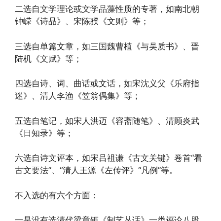
二选自文学理论或文学品藻性质的专著，如南北朝
钟嵘《诗品》、宋陈骙《文则》等；
三选自单篇文章，如三国魏曹植《与吴质书》、晋
陆机《文赋》等；
四选自诗、词、曲话或文话，如宋沈义父《乐府指
迷》、清人李渔《笠翁偶集》等；
五选自笔记，如宋人洪迈《容斋随笔》、清顾炎武
《日知录》等；
六选自诗文评本，如宋吕祖谦《古文关键》卷首“看
古文要法”、“清人王源《左传评》“凡例”等。
不入选的有六个方面：
一是没有选清代梁章钜《制艺丛话》一类评论八股