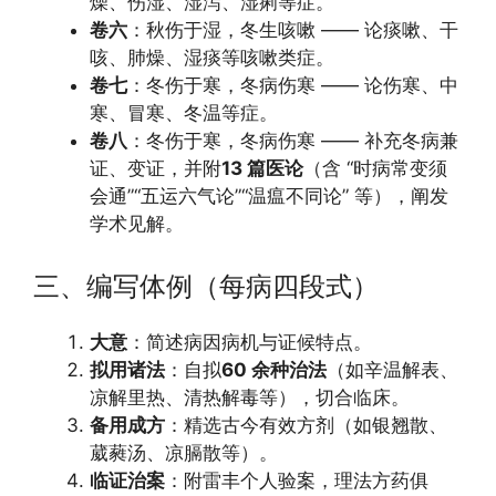
燥、伤湿、湿泻、湿痢等症。
卷六
：秋伤于湿，冬生咳嗽 —— 论痰嗽、干
咳、肺燥、湿痰等咳嗽类症。
卷七
：冬伤于寒，冬病伤寒 —— 论伤寒、中
寒、冒寒、冬温等症。
卷八
：冬伤于寒，冬病伤寒 —— 补充冬病兼
证、变证，并附
13 篇医论
（含 “时病常变须
会通”“五运六气论”“温瘟不同论” 等），阐发
学术见解。
三、编写体例（每病四段式）
大意
：简述病因病机与证候特点。
拟用诸法
：自拟
60 余种治法
（如辛温解表、
凉解里热、清热解毒等），切合临床。
备用成方
：精选古今有效方剂（如银翘散、
葳蕤汤、凉膈散等）。
临证治案
：附雷丰个人验案，理法方药俱