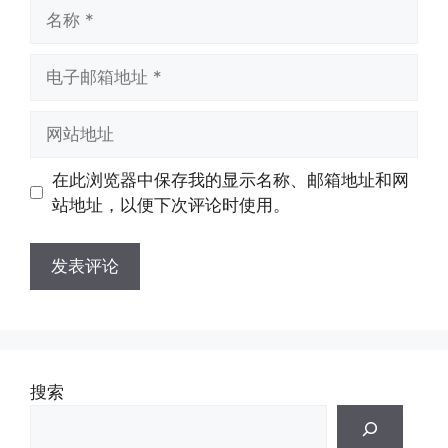
名
称
电
子
邮
网
箱
站
地
地
在此浏览器中保存我的显示名称、邮箱地址和网
址
址
站地址，以便下次评论时使用。
搜索