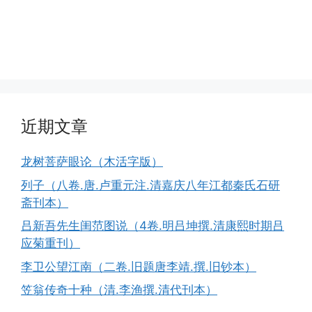
近期文章
龙树菩萨眼论（木活字版）
列子（八卷.唐.卢重元注.清嘉庆八年江都秦氏石研
斋刊本）
吕新吾先生闺范图说（4卷.明吕坤撰.清康熙时期吕
应菊重刊）
李卫公望江南（二卷.旧题唐李靖.撰.旧钞本）
笠翁传奇十种（清.李渔撰.清代刊本）