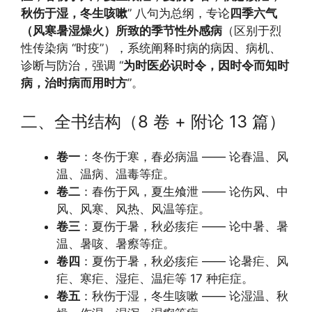
秋伤于湿，冬生咳嗽
” 八句为总纲，专论
四季六气
（风寒暑湿燥火）所致的季节性外感病
（区别于烈
性传染病 “时疫”），系统阐释时病的病因、病机、
诊断与防治，强调 “
为时医必识时令，因时令而知时
病，治时病而用时方
”。
二、全书结构（8 卷 + 附论 13 篇）
卷一
：冬伤于寒，春必病温 —— 论春温、风
温、温病、温毒等症。
卷二
：春伤于风，夏生飧泄 —— 论伤风、中
风、风寒、风热、风温等症。
卷三
：夏伤于暑，秋必痎疟 —— 论中暑、暑
温、暑咳、暑瘵等症。
卷四
：夏伤于暑，秋必痎疟 —— 论暑疟、风
疟、寒疟、湿疟、温疟等 17 种疟症。
卷五
：秋伤于湿，冬生咳嗽 —— 论湿温、秋