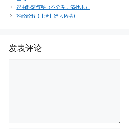
签
祝由科諸符秘（不分卷，清抄本）
难经经释 (【清】徐大椿著)
发表评论
评
论