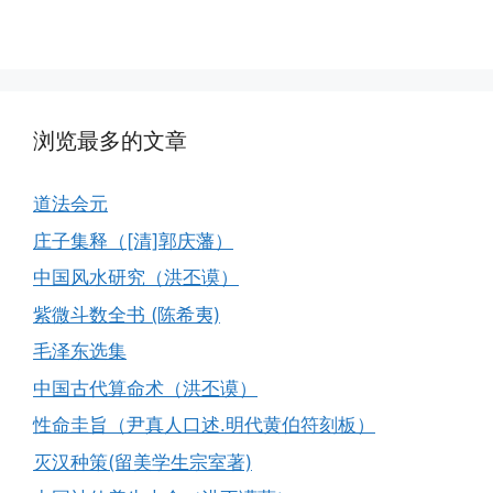
浏览最多的文章
道法会元
庄子集释（[清]郭庆藩）
中国风水研究（洪丕谟）
紫微斗数全书 (陈希夷)
毛泽东选集
中国古代算命术（洪丕谟）
性命圭旨（尹真人口述.明代黄伯符刻板）
灭汉种策(留美学生宗室著)