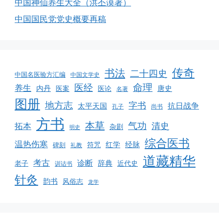
中国神仙养生大全（洪丕谟著）
中国国民党党史概要再稿
传奇
书法
二十四史
中国名医验方汇编
中国文学史
命理
医经
养生
内丹
唐史
医案
医论
名著
图册
地方志
字书
抗日战争
太平天国
孔子
尚书
方书
本草
气功
清史
拓本
杂剧
明史
综合医书
温热伤寒
红学
经脉
符咒
碑刻
礼教
道藏精华
考古
诊断
辞典
老子
近代史
训诂书
针灸
韵书
风俗志
龙学