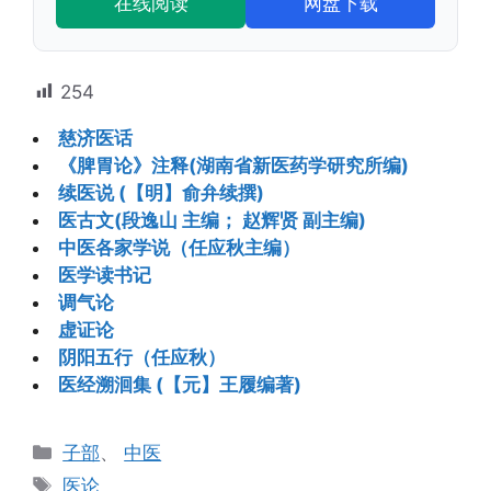
在线阅读
网盘下载
254
慈济医话
《脾胃论》注释(湖南省新医药学研究所编)
续医说 (【明】俞弁续撰)
医古文(段逸山 主编； 赵辉贤 副主编)
中医各家学说（任应秋主编）
医学读书记
调气论
虚证论
阴阳五行（任应秋）
医经溯洄集 (【元】王履编著)
分
子部
、
中医
类
标
医论