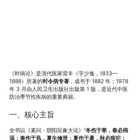
《时病论》是清代医家雷丰（字少逸，1833—
1888）所著的
时令病专著
，成书于 1882 年；1978
年 3 月由人民卫生出版社出版第 1 版，是近代中医
防治季节性疾病的重要典籍。
一、核心主旨
全书以《素问・阴阳应象大论》“
冬伤于寒，春必病
温；春伤于风，夏生飧泄；夏伤于暑，秋必痎疟；