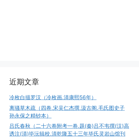
近期文章
冷枚白描罗汉（冷枚画.清康熙56年）
离骚草木疏（四卷.宋吴仁杰撰.汲古阁.毛氏图史子
孙永保之精钞本）
吕氏春秋（二十六卷附考一卷.题(秦)吕不韦撰(汉)高
诱注(清)毕沅辑校.清乾隆五十三年毕氏灵岩山馆刊