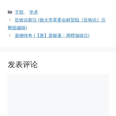
分
子部
、
学术
类
盐铁论新注 (旅大市革委会财贸组《盐铁论》注
释组编辑)
裴铏传奇 (【唐】裴银著；周楞伽辑注)
发表评论
评
论