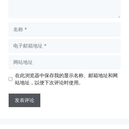
名
称
电
子
邮
网
箱
站
地
地
在此浏览器中保存我的显示名称、邮箱地址和网
址
址
站地址，以便下次评论时使用。