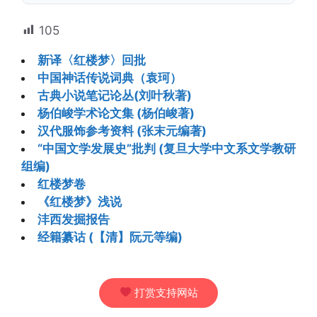
105
新译〈红楼梦〉回批
中国神话传说词典（袁珂）
古典小说笔记论丛(刘叶秋著)
杨伯峻学术论文集 (杨伯峻著)
汉代服饰参考资料 (张末元编著)
“中国文学发展史”批判 (复旦大学中文系文学教研
组编)
红楼梦卷
《红楼梦》浅说
沣西发掘报告
经籍纂诂 (【清】阮元等编)
打赏支持网站