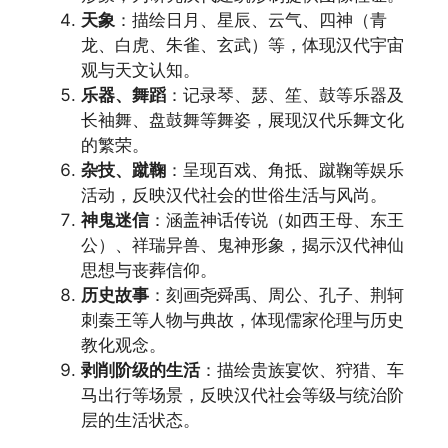
天象
：描绘日月、星辰、云气、四神（青
龙、白虎、朱雀、玄武）等，体现汉代宇宙
观与天文认知。
乐器、舞蹈
：记录琴、瑟、笙、鼓等乐器及
长袖舞、盘鼓舞等舞姿，展现汉代乐舞文化
的繁荣。
杂技、蹴鞠
：呈现百戏、角抵、蹴鞠等娱乐
活动，反映汉代社会的世俗生活与风尚。
神鬼迷信
：涵盖神话传说（如西王母、东王
公）、祥瑞异兽、鬼神形象，揭示汉代神仙
思想与丧葬信仰。
历史故事
：刻画尧舜禹、周公、孔子、荆轲
刺秦王等人物与典故，体现儒家伦理与历史
教化观念。
剥削阶级的生活
：描绘贵族宴饮、狩猎、车
马出行等场景，反映汉代社会等级与统治阶
层的生活状态。