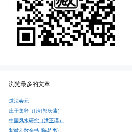
浏览最多的文章
道法会元
庄子集释（[清]郭庆藩）
中国风水研究（洪丕谟）
紫微斗数全书 (陈希夷)