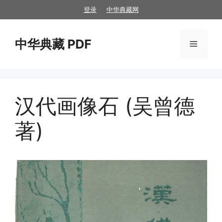
跳
登录
中华典藏网
至
内
中华典藏 PDF
容
菜
单
汉代画像石 (吴曾德
著)