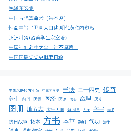
毛泽东选集
中国古代算命术（洪丕谟）
性命圭旨（尹真人口述.明代黄伯符刻板）
灭汉种策(留美学生宗室著)
中国神仙养生大全（洪丕谟著）
中国国民党党史概要再稿
传奇
书法
二十四史
中国名医验方汇编
中国文学史
命理
医经
养生
内丹
唐史
医案
医论
名著
图册
地方志
字书
太平天国
孔子
尚书
奇门遁甲
方书
本草
气功
拓本
抗日战争
杂剧
法律
清史
温热伤寒
红学
经脉
符咒
碑刻
礼教