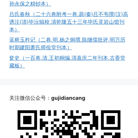
孙永保之精钞本）
吕氏春秋（二十六卷附考一卷.题(秦)吕不韦撰(汉)高
诱注(清)毕沅辑校.清乾隆五十三年毕氏灵岩山馆刊
本）
蓝桥玉杵记（二卷.明.杨之炯撰.陈继儒批评.明万历
时期建阳萧氏师俭堂刊本）
奁史（一百卷.清.王初桐编.清嘉庆二年刊本.古香堂
藏板）
关注微信公众号：
gujidiancang