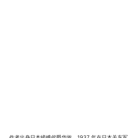
作者出身日本嵯峨侯爵华族，1937 年在日本关东军