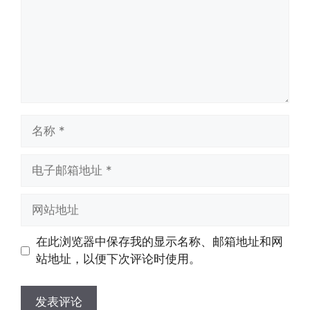
名
称
电
子
邮
网
箱
站
地
地
在此浏览器中保存我的显示名称、邮箱地址和网
址
址
站地址，以便下次评论时使用。