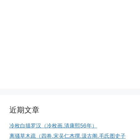
近期文章
冷枚白描罗汉（冷枚画.清康熙56年）
离骚草木疏（四卷.宋吴仁杰撰.汲古阁.毛氏图史子