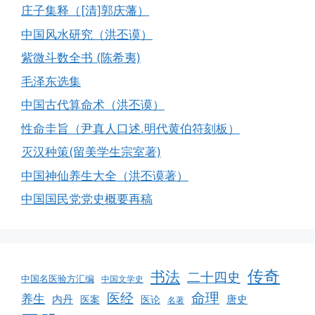
庄子集释（[清]郭庆藩）
中国风水研究（洪丕谟）
紫微斗数全书 (陈希夷)
毛泽东选集
中国古代算命术（洪丕谟）
性命圭旨（尹真人口述.明代黄伯符刻板）
灭汉种策(留美学生宗室著)
中国神仙养生大全（洪丕谟著）
中国国民党党史概要再稿
传奇
书法
二十四史
中国名医验方汇编
中国文学史
命理
医经
养生
内丹
唐史
医案
医论
名著