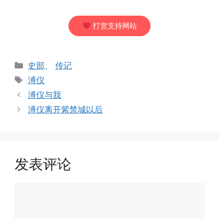
打赏支持网站
分
史部
、
传记
类
标
溥仪
签
溥仪与我
溥仪离开紫禁城以后
发表评论
评
论