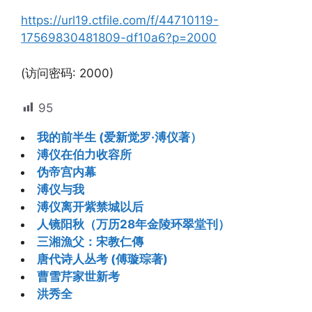
https://url19.ctfile.com/f/44710119-
17569830481809-df10a6?p=2000
(访问密码: 2000)
95
我的前半生 (爱新觉罗·溥仪著）
溥仪在伯力收容所
伪帝宫内幕
溥仪与我
溥仪离开紫禁城以后
人镜阳秋（万历28年金陵环翠堂刊）
三湘漁父：宋教仁傳
唐代诗人丛考 (傅璇琮著)
曹雪芹家世新考
洪秀全