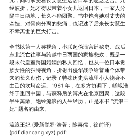
儿，同时承受着长女慧生远居日本的思念之苦。几
经波折，她才得以带着小女儿返回日本，一家人分
隔中日两地，长久不能团聚。书中饱含她对丈夫的
牵挂、对骨肉分离的悲痛，也记述了后来长女慧生
不幸离世的巨大打击。
全书以第一人称视角，串联起伪满宫廷秘史、战后
东北流亡往事与跨越中日两国的家族悲欢，既是一
段末代皇室跨国婚姻的私人回忆，也从一位日本贵
族女性的独特视角，折射出侵华战争给普通个体带
来的长久创伤，记录了特殊历史洪流里小人物身不
由己的坎坷命运。1961 年，在多方协调下，嵯峨浩
终于重回中国，与获释后的溥杰在北京团聚，这段
半生离散、饱经流浪的人生经历，正是本书 “流浪王
妃” 题名的由来。
流浪王妃 (爱新觉罗·浩著；陈喜儒，徐前译)
(pdf.diancang.xyz).pdf: