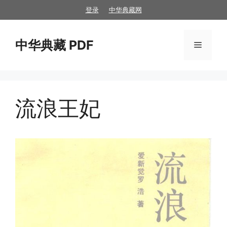
跳
登录
中华典藏网
至
内
中华典藏 PDF
容
菜
单
流浪王妃