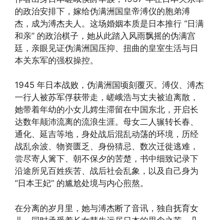
的政治安排下，嫁给伪满洲国皇帝溥仪的胞弟溥
杰，成为溥杰夫人。这场婚姻本质是日本推行 “日满
和亲” 的政治棋子，她从此踏入风雨飘摇的伪满宫
廷，亲眼见证伪满洲国压抑、扭曲的皇室生活与日
本关东军的强权操控。
1945 年日本战败，伪满洲国顷刻覆灭。溥仪、溥杰
一行人被苏军俘获带走，嵯峨浩与丈夫被迫离散，
她带着年幼的小女儿嫮生滞留在中国东北，开启长
达数年颠沛流离的流浪生涯。母女二人辗转长春、
通化、延吉等地，身处战后混乱动荡的环境，历经
战乱余波、物资匮乏、身份猜忌、数次迁徙逃难，
尝尽寄人篱下、朝不保夕的苦楚，书中细致记录下
沿途所见百姓疾苦、战后社会乱象，以及自己身为
“日本王妃” 的尴尬处境与内心煎熬。
在分离的岁月里，她与溥杰断了音讯，独自抚育女